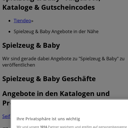
Kataloge & Gutscheincodes
Tiendeo
»
Spielzeug & Baby Angebote in der Nähe
Spielzeug & Baby
Wir sind gerade dabei Angebote zu "Spielzeug & Baby" zu
veröffentlichen
Spielzeug & Baby Geschäfte
Angebote in den Katalogen und
Prospekten der Geschäfte ansehen
Seifenblasen
Tischlampe
Farbentferner
Lufterfrischer
Milch
Ihre Privatsphäre ist uns wichtig
Wir und unsere
1014
-Partner speichern und greifen auf personenbezogene