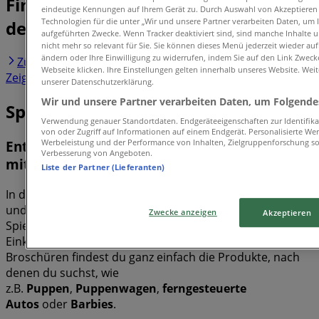
Finde Spielzeug & Baby Kataloge in
eindeutige Kennungen auf Ihrem Gerät zu. Durch Auswahl von Akzeptieren a
Technologien für die unter „Wir und unsere Partner verarbeiten Daten, um I
deiner Stadt
aufgeführten Zwecke. Wenn Tracker deaktiviert sind, sind manche Inhalte 
nicht mehr so relevant für Sie. Sie können dieses Menü jederzeit wieder auf
ändern oder Ihre Einwilligung zu widerrufen, indem Sie auf den Link Zwec
Zürich
Basel
Bern
Genève
St. Gallen
Webseite klicken. Ihre Einstellungen gelten innerhalb unseres Website. Weit
Zeige mehr Städte
unserer Datenschutzerklärung.
Wir und unsere Partner verarbeiten Daten, um Folgendes
Spielzeug & Baby
Verwendung genauer Standortdaten. Endgeräteeigenschaften zur Identifikat
von oder Zugriff auf Informationen auf einem Endgerät. Personalisierte W
Werbeleistung und der Performance von Inhalten, Zielgruppenforschung s
Entdecke alle Spielzeug- und Babykataloge
Verbesserung von Angeboten.
mit Tiendeo!
Liste der Partner (Lieferanten)
In dieser Kategorie findest du die Kataloge, Angebote
und Rabatte deiner Lieblings-Baby- und
Zwecke anzeigen
Akzeptieren
Spielzeugmarken, und du kannst deine Baby-Einkäufe im
Einklang mit deinem Budget erledigen. Dank der
Broschüren findest du ganz einfach die Produkte, nach
denen du suchst, wie
z.B.
Puppen
,
Puppenwagen
,
ferngesteuerte
Autos
oder
Barbies
.