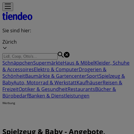
Sie sind hier:
Zürich
Schnäppchen
Supermärkte
Haus & Möbel
Kleider, Schuhe
& Accessoires
Elektro & Computer
Drogerien &
Schönheit
Baumärkte & Gartencenter
Sport
Spielzeug &
Baby
Auto, Motorrad & Werkstatt
Kaufhäuser
Reisen &
Freizeit
Optiker & Gesundheit
Restaurants
Bücher &
Bürobedarf
Banken & Dienstleistungen
Werbung
Spielzeug & Baby - Angebote,