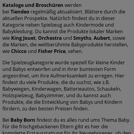
Kataloge und Broschüren
werden
bei
Tiendeo
regelmäßig aktualisiert. Blättere durch die
aktuellen Prospekte. Natürlich findest du in dieser
Kategorie neben Spielzeug auch Kindermode und
Babykleidung. Du kannst die Produkte lokaler Marken
wie
King Jouet
,
Orchestra
und
Smyths
,
Aubert
, sowie
die Marken, die weltberühmte Babyprodukte herstellen,
wie
Chicco
und
Fisher Price
, sehen.
Die Spielzeugkategorie wurde speziell für kleine Kinder
und Babys entworfen und in ihrer buntesten Form
angeordnet, um ihre Aufmerksamkeit zu erregen. Hier
findest du viele Produkte, die du suchst, wie z.B.
Babywiegen, Kinderwagen, Batterieautos, Schaukeln,
Holzspielzeug, Babyzimmer, und du kannst auch
Produkte, die die Entwicklung von Babys und Kindern
fördern, zu den besten Preisen finden.
Bei
Baby Born
findest du es alles rund ums Thema Baby.
Für die frischgebackenen Eltern gibt es hier die
komplette Erstausstattung für ihr Neugeborenes, ob den