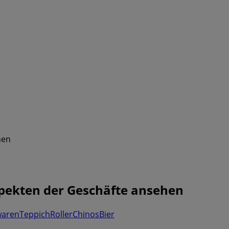
hen
pekten der Geschäfte ansehen
waren
Teppich
Roller
Chinos
Bier