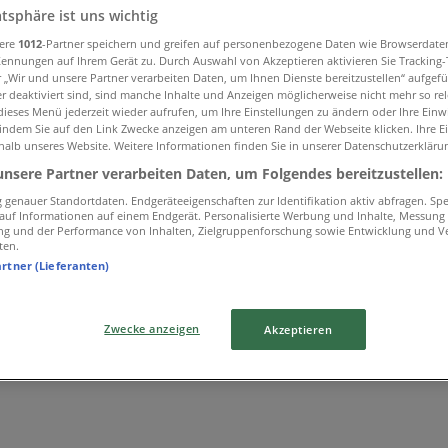
atsphäre ist uns wichtig
sere
1012
-Partner speichern und greifen auf personenbezogene Daten wie Browserdate
Kennungen auf Ihrem Gerät zu. Durch Auswahl von Akzeptieren aktivieren Sie Tracking
r „Wir und unsere Partner verarbeiten Daten, um Ihnen Dienste bereitzustellen“ aufgef
 deaktiviert sind, sind manche Inhalte und Anzeigen möglicherweise nicht mehr so rele
ieses Menü jederzeit wieder aufrufen, um Ihre Einstellungen zu ändern oder Ihre Einwi
 indem Sie auf den Link Zwecke anzeigen am unteren Rand der Webseite klicken. Ihre E
halb unseres Website. Weitere Informationen finden Sie in unserer Datenschutzerkläru
unsere Partner verarbeiten Daten, um Folgendes bereitzustellen:
genauer Standortdaten. Endgeräteeigenschaften zur Identifikation aktiv abfragen. Sp
f auf Informationen auf einem Endgerät. Personalisierte Werbung und Inhalte, Messung
ng und der Performance von Inhalten, Zielgruppenforschung sowie Entwicklung und V
ten.
artner (Lieferanten)
Zwecke anzeigen
Akzeptieren