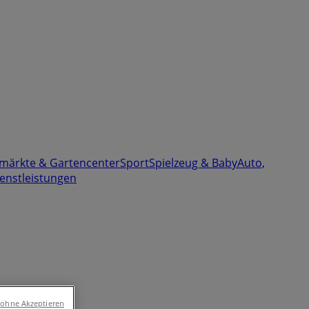
märkte & Gartencenter
Sport
Spielzeug & Baby
Auto,
enstleistungen
 ohne Akzeptieren