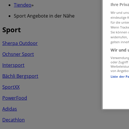
Ihre Priv
Tiendeo
»
Wir und un
Sport Angebote in der Nähe
eindeutige 
für die unte
Sport
Wenn Tracker
Sie können d
widerrufen,
gelten inner
Sherpa Outdoor
Wir und 
Ochsner Sport
Verwendung 
oder Zugrif
Intersport
Werbeleistu
von Angebo
Bächli Bergsport
Liste der P
SportXX
PowerFood
Adidas
Decathlon