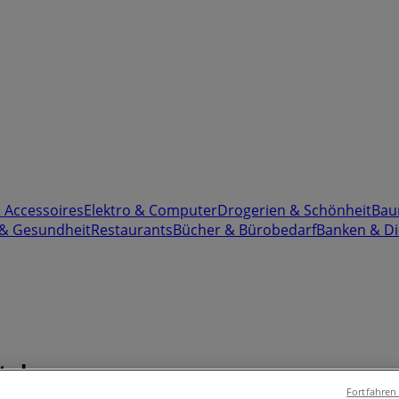
& Accessoires
Elektro & Computer
Drogerien & Schönheit
Bau
 & Gesundheit
Restaurants
Bücher & Bürobedarf
Banken & Di
taloge
Fortfahren