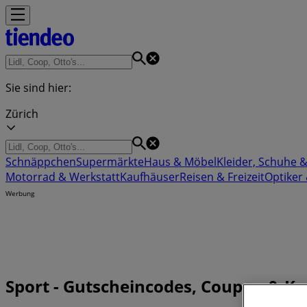
Sie sind hier:
Zürich
Schnäppchen
Supermärkte
Haus & Möbel
Kleider, Schuhe 
Motorrad & Werkstatt
Kaufhäuser
Reisen & Freizeit
Optiker
Werbung
Sport - Gutscheincodes, Coupon & Ka