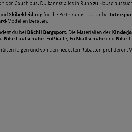
 der Couch aus. Du kannst alles in Ruhe zu Hause aussuchen
und
Skibekleidung
für die Piste kannst du dir bei
Interspor
rd
-Modellen beraten.
ndest du bei
Bächli Bergsport
. Die Materialien der
Kinderj
du
Nike Laufschuhe, Fußbälle, Fußballschuhe
und
Nike T-
äften folgen und von den neuesten Rabatten profitieren. We