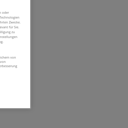
n oder
-Technologien
ührten Zwecke.
vant für Sie.
lligung zu
instellungen
ng.
eichern von
 von
erbesserung