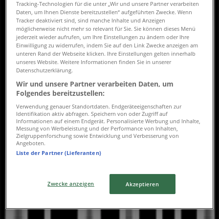
Dienstag
Tracking-Technologien für die unter „Wir und unsere Partner verarbeiten
Daten, um Ihnen Dienste bereitzustellen“ aufgeführten Zwecke. Wenn
09:00 - 19:00
Tracker deaktiviert sind, sind manche Inhalte und Anzeigen
Mittwoch
möglicherweise nicht mehr so relevant für Sie. Sie können dieses Menü
09:00 - 19:00
jederzeit wieder aufrufen, um Ihre Einstellungen zu ändern oder Ihre
Einwilligung zu widerrufen, indem Sie auf den Link Zwecke anzeigen am
Donnerstag
unteren Rand der Webseite klicken. Ihre Einstellungen gelten innerhalb
09:00 - 21:00
unseres Website. Weitere Informationen finden Sie in unserer
Freitag
Datenschutzerklärung.
09:00 - 19:00
Wir und unsere Partner verarbeiten Daten, um
Samstag
Folgendes bereitzustellen:
09:00 - 17:00
Verwendung genauer Standortdaten. Endgeräteeigenschaften zur
Identifikation aktiv abfragen. Speichern von oder Zugriff auf
Karte
+41 58 429 12 00
Informationen auf einem Endgerät. Personalisierte Werbung und Inhalte,
Messung von Werbeleistung und der Performance von Inhalten,
Zielgruppenforschung sowie Entwicklung und Verbesserung von
Jetzt geöffnet
Bis 17:00
Angeboten.
Liste der Partner (Lieferanten)
Sonntag
Zwecke anzeigen
Akzeptieren
Geschlossen
Montag