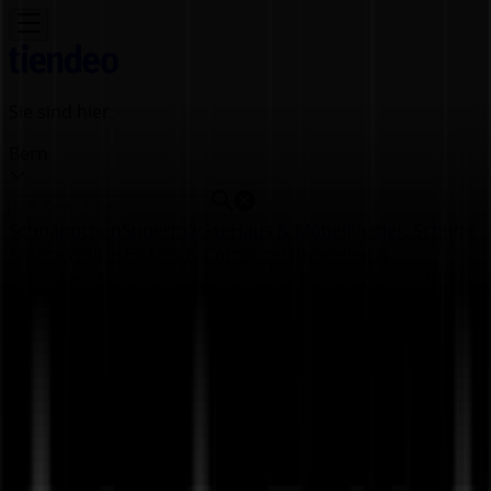
Sie sind hier:
Bern
Schnäppchen
Supermärkte
Haus & Möbel
Kleider, Schuhe
& Accessoires
Elektro & Computer
Drogerien &
Schönheit
Baumärkte & Gartencenter
Sport
Spielzeug &
Baby
Auto, Motorrad & Werkstatt
Kaufhäuser
Reisen &
Freizeit
Optiker & Gesundheit
Restaurants
Bücher &
Bürobedarf
Banken & Dienstleistungen
Werbung
Globus Filiale | Spitalgasse 18 / 20,