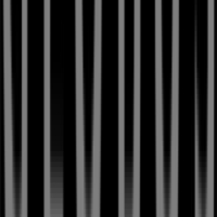
Spitalgasse 18 / 20
. Zudem haben Sie Zugriff auf die
neuesten Kataloge von
Globus
, in denen Sie die
neuesten Aktionen entdecken und attraktive Rabatte auf
Produkte aus
Kaufhäuser
für Ihre Einkäufe in
Bern
nutzen können.
Nutzen Sie die Gelegenheit, das
Globus
-Geschäft in
Spitalgasse 18 / 20
zu besuchen und ein umfassendes
Einkaufserlebnis zu genießen. Entdecken Sie unsere
aktuellen Angebote für
August
und bleiben Sie über die
besten Deals von
Globus
in
Bern
Mehr Information über Globus
Andere Geschäfte von
Globus in Bern sehen
Werbung