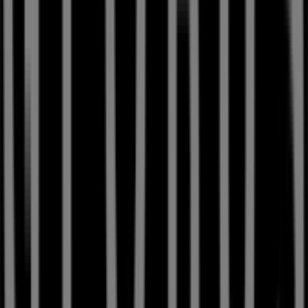
Jetzt geöffnet
Andere Unternehmen der Kategorie
Kaufhäuser in Bern
Globus
Willkommen im
Globus
-Geschäft auf Tiendeo, wo Sie die
besten
Angebote
,
Aktionen
und
Kataloge
dieser
bekannten Marke im Bereich
Kaufhäuser
entdecken
können. Unser Geschäft befindet sich in
Spitalgasse 18 /
20
,
Bern
, und bietet Ihnen eine breite Auswahl an
hochwertigen Produkten, mit denen Sie den ganzen
August 2026
über sparen können.
Bei Tiendeo finden Sie alle aktuellen Informationen zu
Globus
, einschließlich der Öffnungszeiten, exklusiven
Angebote und der genauen Lage des Geschäfts in