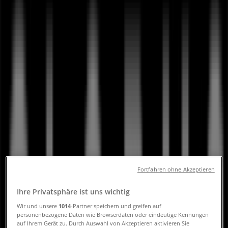
Bern - Öffnungszeiten & Aktionen
Tiendeo in Bern
»
Angebote für Kaufhäuser in Bern
»
Globus in Bern
»
Globus | Spitalgasse 18 / 20
Jetzt geöffnet
Bis 17:00
Sonntag
Fortfahren ohne Akzeptieren
Geschlossen
Ihre Privatsphäre ist uns wichtig
Wir und unsere
1014
-Partner speichern und greifen auf
Montag
personenbezogene Daten wie Browserdaten oder eindeutige Kennungen
09:00 - 19:00
auf Ihrem Gerät zu. Durch Auswahl von Akzeptieren aktivieren Sie