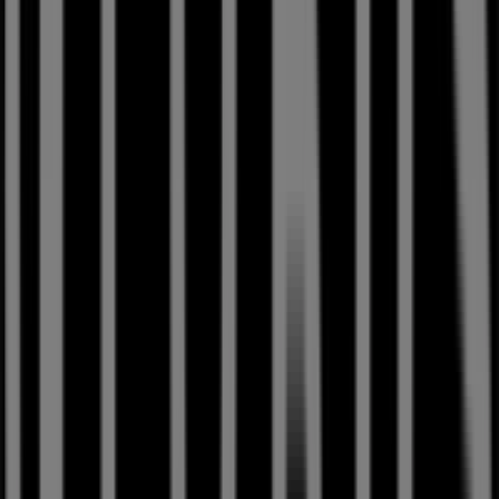
Swarovski
Marktgasse 3, Bern
20 m
Jetzt geöffnet
C&A
Marktgasse, 11, Bern
25 m