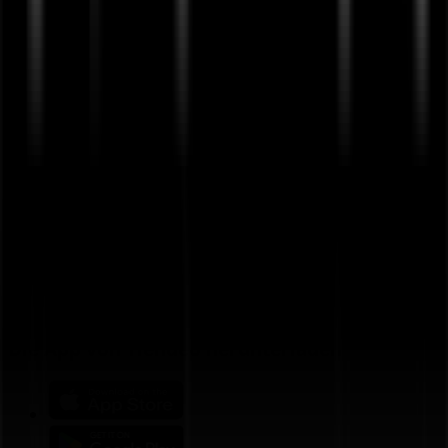
Geschäft falsch auf der Karte geortet
Wöchentliches Anzeigen-Feedback
Technische Probleme und allgemeines Feedback
Indizes
Marken
Lokale Marken
Unternehmen
Filiale in der Nähe
Produkte
Lokale Produkte
Städte
Die App von Tiendeo herunterladen