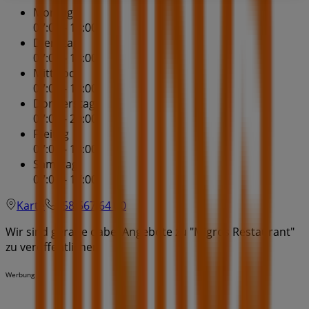
Montag
07:00 - 18:00
Dienstag
07:00 - 18:00
Mittwoch
07:00 - 18:00
Donnerstag
07:00 - 20:00
Freitag
07:00 - 18:00
Samstag
07:00 - 17:00
Karte
058 567 64 00
Wir sind gerade dabei Angebote zu "Migros Restaurant"
zu veröffentlichen
Werbung