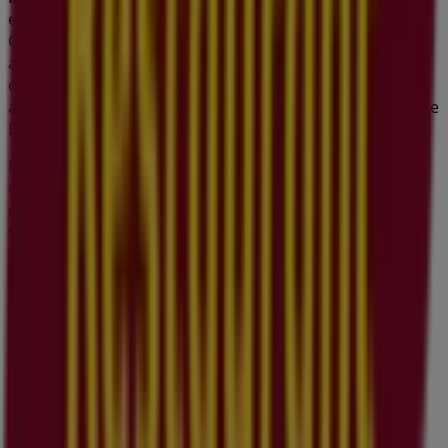
exklusiven Angebote und der genauen Lage des
Geschäfts in
Marktgasse 46
. Zudem haben Sie Zugriff
auf die neuesten Kataloge von
Migros Restaurant
, in
denen Sie die neuesten Aktionen entdecken und
attraktive Rabatte auf Produkte aus
Restaurants
für Ihre
Einkäufe in
Bern
nutzen können.
Nutzen Sie die Gelegenheit, das
Migros Restaurant
-
Geschäft in
Marktgasse 46
zu besuchen und ein
umfassendes Einkaufserlebnis zu genießen. Entdecken
Sie unsere aktuellen Angebote für
August
und bleiben
Sie über die besten Deals von
Migros Restaurant
in
Bern
Mehr Information über Migros Restaurant
Andere
Geschäfte von Migros Restaurant in Bern sehen
Werbung