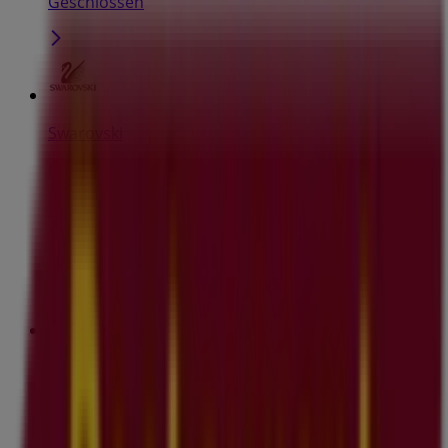
Geschlossen
Swarovski
Marktgasse 3, Bern
20 m
Geschlossen
C&A
Marktgasse, 11, Bern
25 m