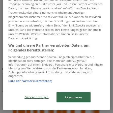
Tracking-Technologien für die unter „Wir und unsere Partner verarbeiten
07:00 - 18:00
Daten, um Ihnen Dienste bereitzustellen“ aufgeführten Zwecke. Wenn
Dienstag
Tracker deaktiviert sind, sind manche Inhalte und Anzeigen
07:00 - 18:00
möglicherweise nicht mehr so relevant für Sie. Sie können dieses Menü
Mittwoch
jederzeit wieder aufrufen, um Ihre Einstellungen zu ändern oder Ihre
Einwilligung zu widerrufen, indem Sie auf den Link Zwecke anzeigen am
07:00 - 18:00
unteren Rand der Webseite klicken. Ihre Einstellungen gelten innerhalb
Donnerstag
unseres Website. Weitere Informationen finden Sie in unserer
07:00 - 20:00
Datenschutzerklärung.
Freitag
Wir und unsere Partner verarbeiten Daten, um
07:00 - 18:00
Folgendes bereitzustellen:
Samstag
Verwendung genauer Standortdaten. Endgeräteeigenschaften zur
07:00 - 17:00
Identifikation aktiv abfragen. Speichern von oder Zugriff auf
Informationen auf einem Endgerät. Personalisierte Werbung und Inhalte,
Messung von Werbeleistung und der Performance von Inhalten,
Karte
058 567 64 00
Zielgruppenforschung sowie Entwicklung und Verbesserung von
Angeboten.
Geschlossen
Liste der Partner (Lieferanten)
Zwecke anzeigen
Akzeptieren
Sonntag
Geschlossen