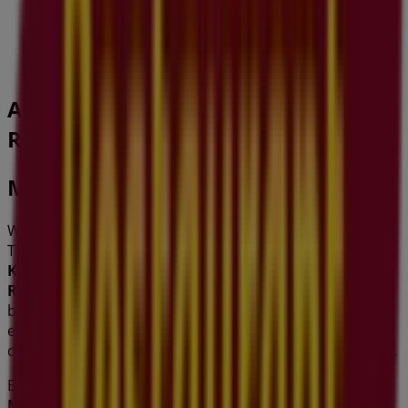
Geschlossen
Andere Unternehmen der Kategorie
Restaurants in Bern
Migros Restaurant
Willkommen im
Migros Restaurant
-Geschäft auf
Tiendeo, wo Sie die besten
Angebote
,
Aktionen
und
Kataloge
dieser bekannten Marke im Bereich
Restaurants
entdecken können. Unser Geschäft
befindet sich in
Marktgasse 46
,
Bern
, und bietet Ihnen
eine breite Auswahl an hochwertigen Produkten, mit
denen Sie den ganzen
August 2026
über sparen können.
Bei Tiendeo finden Sie alle aktuellen Informationen zu
Migros Restaurant
, einschließlich der Öffnungszeiten,