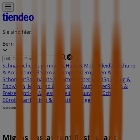
Sie sind hier:
Bern
Schnäppchen
Supermärkte
Haus & Möbel
Kleider, Schuhe
& Accessoires
Elektro & Computer
Drogerien &
Schönheit
Baumärkte & Gartencenter
Sport
Spielzeug &
Baby
Auto, Motorrad & Werkstatt
Kaufhäuser
Reisen &
Freizeit
Optiker & Gesundheit
Restaurants
Bücher &
Bürobedarf
Banken & Dienstleistungen
Werbung
Migros Restaurant Restaurant |