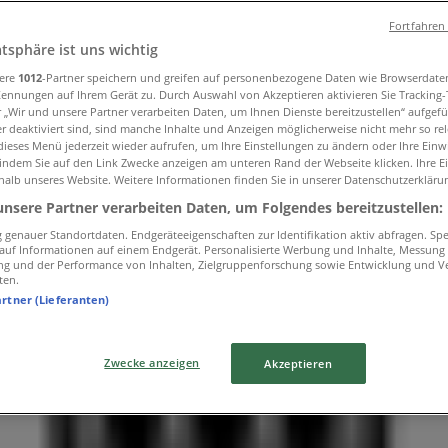
Fortfahren
atsphäre ist uns wichtig
sere
1012
-Partner speichern und greifen auf personenbezogene Daten wie Browserdate
Kennungen auf Ihrem Gerät zu. Durch Auswahl von Akzeptieren aktivieren Sie Tracking
r „Wir und unsere Partner verarbeiten Daten, um Ihnen Dienste bereitzustellen“ aufgef
 deaktiviert sind, sind manche Inhalte und Anzeigen möglicherweise nicht mehr so rele
ieses Menü jederzeit wieder aufrufen, um Ihre Einstellungen zu ändern oder Ihre Einwi
 indem Sie auf den Link Zwecke anzeigen am unteren Rand der Webseite klicken. Ihre E
halb unseres Website. Weitere Informationen finden Sie in unserer Datenschutzerkläru
unsere Partner verarbeiten Daten, um Folgendes bereitzustellen:
genauer Standortdaten. Endgeräteeigenschaften zur Identifikation aktiv abfragen. Sp
f auf Informationen auf einem Endgerät. Personalisierte Werbung und Inhalte, Messung
ng und der Performance von Inhalten, Zielgruppenforschung sowie Entwicklung und V
ten.
artner (Lieferanten)
Zwecke anzeigen
Akzeptieren