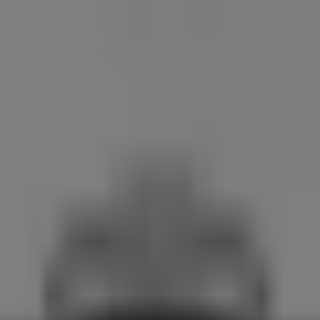
& Accessoires
Elektro & Computer
Drogerien & Schönheit
Bau
 & Gesundheit
Restaurants
Bücher & Bürobedarf
Banken & Di
iten, Kontakte & Standorte