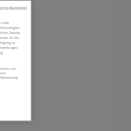
 ohne Akzeptieren
n oder
-Technologien
ührten Zwecke.
vant für Sie.
lligung zu
instellungen
ng.
eichern von
 von
erbesserung