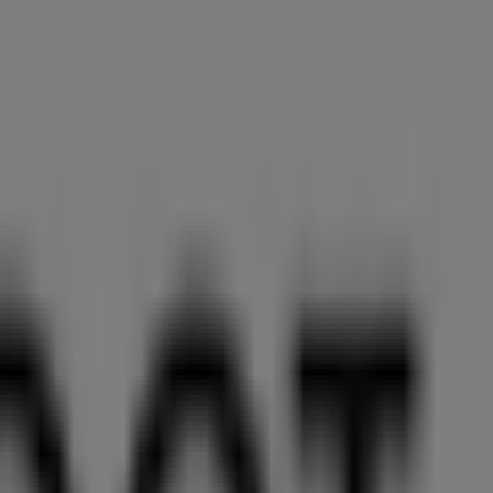
 in Zürich
 entdecken, sondern auch die beliebtesten Geschäfte in
ken, sowie die Standorte und Details der
 physische Geschäfte in Ihrer Stadt. Blättern Sie durch
 diesen
August
beim Einkaufen zu sparen. Zudem
e Einkaufserlebnis in
Bern
zu bieten.