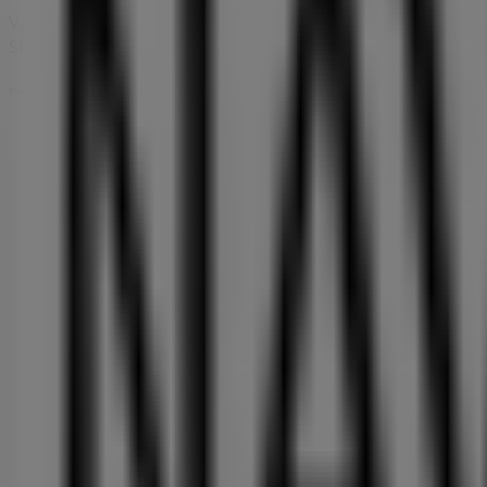
Verpassen Sie nicht die besten
Angebote
von
Navyboot
i
Sie stets die besten Einkaufsmöglichkeiten in
Bern
. Start
Werbung