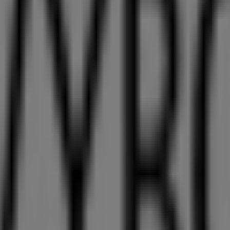
n den Geschäften von
Bern
und bleiben Sie im
August 2026
en Sie jetzt und erkunden Sie die neuesten Angebote und Ges