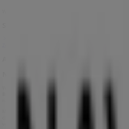
Wir sind gerade dabei Angebote zu "Navyboot" zu veröffen
Städte mit Navyboot-Geschäften
Navyboot in Pratteln
Navyboot in Basel
Navyboot in 
Zeige mehr Städte
Andere Unternehmen der Kategorie Kl
Navyboot
Willkommen bei Tiendeo, Ihrer besten Plattform, um nicht 
Bern
. Im
August 2026
können Sie bei uns die neuesten I
nächstgelegenen Geschäfte in
Bern
abrufen.
Mit Tiendeo haben Sie nicht nur Zugriff auf
Rabatte
und So
die Kataloge von
Navyboot
, finden Sie Geschäfte in
Bern
u
versorgen wir Sie mit genauen Standortdaten, Öffnungszei