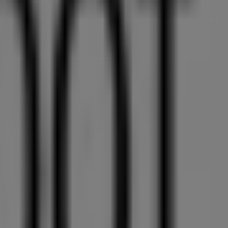
über die besten Preise informiert. Bei Tiendeo entdecken
chäfte!