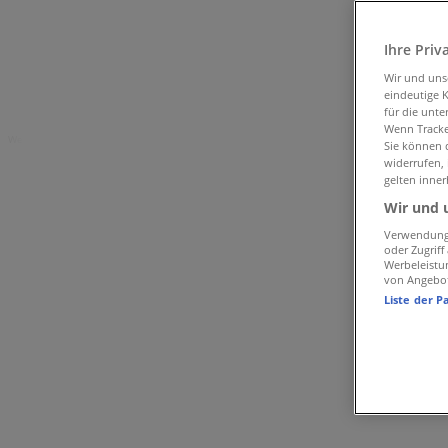
Tiendeo in Bern
»
Angebote für Kleider, Schuhe & Accessoires in Bern
»
Ihre Priv
Navyboot in Bern
»
Wir und un
eindeutige 
Navyboot Geschäfte in Bern
für die unte
Wenn Tracker
Werbung
Sie können d
widerrufen,
gelten inner
Wir und 
Verwendung 
oder Zugrif
Werbeleistu
von Angebo
Liste der P