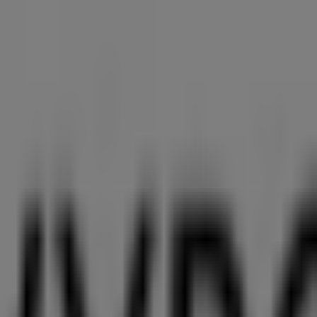
tlichen
Luzern
Navyboot in Lausanne
Navyboot in Zug
Navyboot
eider, Schuhe & Accessoires in Bern
nur die attraktivsten
Angebote
,
Kataloge
und
Aktionen
zu
nformationen über
Navyboot
, eine der renommiertesten Mar
nderaktionen, sondern auch auf wichtige Informationen über
nd entdecken Sie Produkte mit tollen Preisnachlässen, um
ten und allen relevanten Details, um Ihnen das bestmöglich