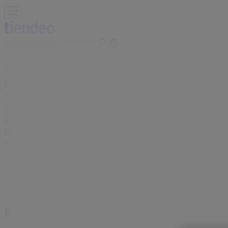
Sie sind hier:
Bern
Schnäppchen
Supermärkte
Haus & Möbel
Kleider, Schuhe 
Motorrad & Werkstatt
Kaufhäuser
Reisen & Freizeit
Optiker
Werbung
Navyboot Filialen Bern - Öffnungsze