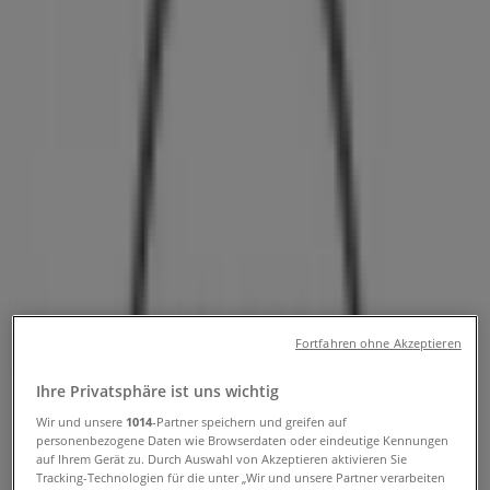
14, Genève - Öffnungszeiten &
Coupon
Tiendeo in Genève
»
Angebote für Restaurants in Genève
»
Holy Cow in Genève
»
Holy Cow | Rue Carouge 14
Jetzt geöffnet
Bis 23:00
Fortfahren ohne Akzeptieren
Ihre Privatsphäre ist uns wichtig
Sonntag
Wir und unsere
1014
-Partner speichern und greifen auf
11:00 - 23:00
personenbezogene Daten wie Browserdaten oder eindeutige Kennungen
Montag
auf Ihrem Gerät zu. Durch Auswahl von Akzeptieren aktivieren Sie
11:00 - 23:00
Tracking-Technologien für die unter „Wir und unsere Partner verarbeiten