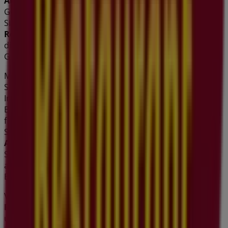
Aktionen
zu entdecken, sondern auch die beliebtesten
Geschäfte in
Illnau-Effretikon
. Im
August 2026
können
Sie bei uns die neuesten Informationen über
Migros
Restaurant
, eine der renommiertesten Marken, sowie
die Standorte und Details der nächstgelegenen
Geschäfte in
Illnau-Effretikon
abrufen.
Mit Tiendeo haben Sie nicht nur Zugriff auf
Rabatte
und
Sonderaktionen, sondern auch auf wichtige
Informationen über physische Geschäfte in Ihrer Stadt.
Blättern Sie durch die Kataloge von
Migros Restaurant
,
finden Sie Geschäfte in
Illnau-Effretikon
und entdecken
Sie Produkte mit tollen Preisnachlässen, um diesen
August
beim Einkaufen zu sparen. Zudem versorgen wir
Sie mit genauen Standortdaten, Öffnungszeiten und
allen relevanten Details, um Ihnen das bestmögliche
Einkaufserlebnis in
Illnau-Effretikon
zu bieten.
Verpassen Sie nicht die besten
Angebote
von
Migros
Restaurant
in den Geschäften von
Illnau-Effretikon
und bleiben Sie im
August 2026
über die besten Preise