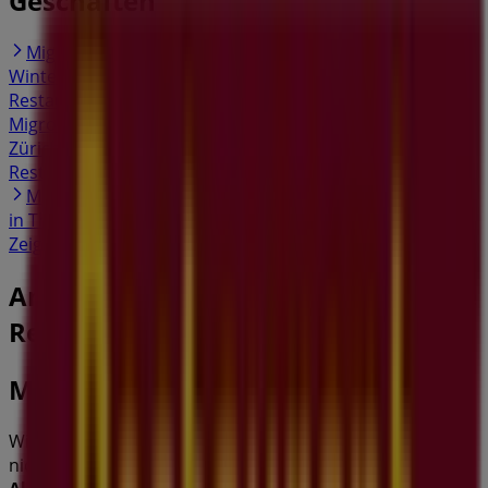
Geschäften
Migros Restaurant in Volketswil
Migros Restaurant in
Winterthur
Migros Restaurant in Uster
Migros
Restaurant in Wallisellen
Migros Restaurant in Kloten
Migros Restaurant in Wetzikon
Migros Restaurant in
Zürich
Migros Restaurant in Bülach
Migros
Restaurant in Meilen
Migros Restaurant in Regensdorf
Migros Restaurant in Frauenfeld
Migros Restaurant
in Thalwil
Zeige mehr Städte
Andere Unternehmen der Kategorie
Restaurants in Illnau-Effretikon
Migros Restaurant
Willkommen bei Tiendeo, Ihrer besten Plattform, um
nicht nur die attraktivsten
Angebote
,
Kataloge
und