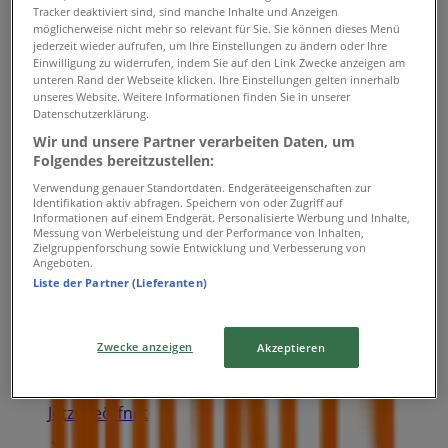
Tracker deaktiviert sind, sind manche Inhalte und Anzeigen
möglicherweise nicht mehr so relevant für Sie. Sie können dieses Menü
jederzeit wieder aufrufen, um Ihre Einstellungen zu ändern oder Ihre
Einwilligung zu widerrufen, indem Sie auf den Link Zwecke anzeigen am
unteren Rand der Webseite klicken. Ihre Einstellungen gelten innerhalb
Migros Restaurant
unseres Website. Weitere Informationen finden Sie in unserer
Datenschutzerklärung.
Im Zentrum 18, Volketswil
Wir und unsere Partner verarbeiten Daten, um
4.3 km
Folgendes bereitzustellen:
Verwendung genauer Standortdaten. Endgeräteeigenschaften zur
Jetzt geöffnet
Identifikation aktiv abfragen. Speichern von oder Zugriff auf
Informationen auf einem Endgerät. Personalisierte Werbung und Inhalte,
Messung von Werbeleistung und der Performance von Inhalten,
Zielgruppenforschung sowie Entwicklung und Verbesserung von
Angeboten.
Liste der Partner (Lieferanten)
Migros Restaurant
Neue Winterthurerstrasse 99, Wallisellen
Zwecke anzeigen
Akzeptieren
7.4 km
Jetzt geöffnet