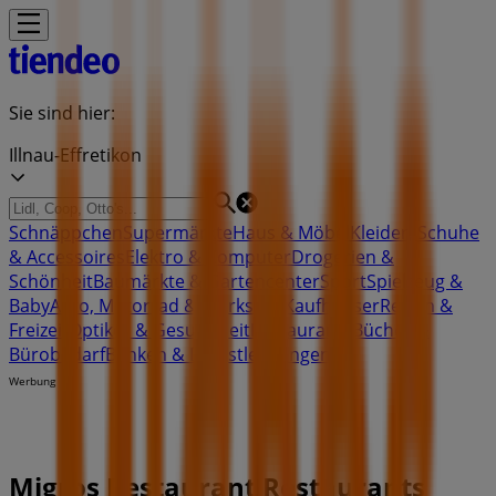
Sie sind hier:
Illnau-Effretikon
Schnäppchen
Supermärkte
Haus & Möbel
Kleider, Schuhe
& Accessoires
Elektro & Computer
Drogerien &
Schönheit
Baumärkte & Gartencenter
Sport
Spielzeug &
Baby
Auto, Motorrad & Werkstatt
Kaufhäuser
Reisen &
Freizeit
Optiker & Gesundheit
Restaurants
Bücher &
Bürobedarf
Banken & Dienstleistungen
Werbung
Migros Restaurant Restaurants