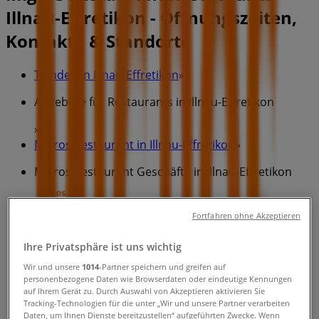
Illnau-Effretikon - Öffnungszeiten,
Kontakte & Standorte
Tiendeo in Illnau-Effretikon
»
Angebote für Restaurants in Illnau-Effretikon
»
Migros Restaurant in Illnau-Effretikon
»
Migros Restaurant Geschäfte in Illnau-Effretikon
Fortfahren ohne Akzeptieren
Migros Restaurant
Ihre Privatsphäre ist uns wichtig
Märtplatz 5, Illnau-Effretikon
Wir und unsere
1014
-Partner speichern und greifen auf
343 m
personenbezogene Daten wie Browserdaten oder eindeutige Kennungen
auf Ihrem Gerät zu. Durch Auswahl von Akzeptieren aktivieren Sie
Tracking-Technologien für die unter „Wir und unsere Partner verarbeiten
Geschlossen
Daten, um Ihnen Dienste bereitzustellen“ aufgeführten Zwecke. Wenn