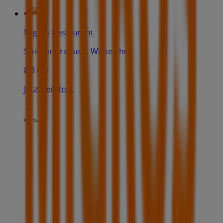
Migros Restaurant
Strickerstrasse 3, Winterthur
8.3 km
Jetzt geöffnet
Werbung