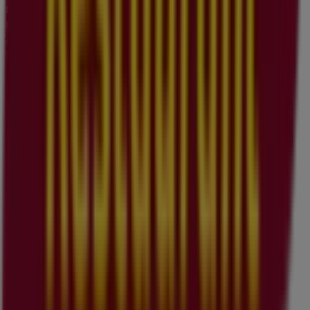
informiert. Bei Tiendeo entdecken Sie stets die besten
Einkaufsmöglichkeiten in
Illnau-Effretikon
. Starten Sie
jetzt und erkunden Sie die neuesten Angebote und
Geschäfte!
Werbung