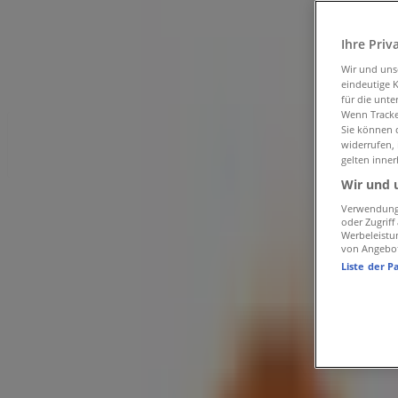
Tiendeo in Lausanne
»
Angebote für Supermärkte in Lausanne
»
Ihre Priv
Coop in Lausanne
»
Wir und un
eindeutige 
Coop | Rue de la Pontaise, 14
für die unte
Wenn Tracker
Sie können d
Jetzt geöffnet
Bis 19:00
widerrufen,
gelten inner
Wir und 
Sonntag
Verwendung 
oder Zugrif
Geschlossen
Werbeleistu
von Angebo
Liste der P
Montag
07:30 - 19:00
Dienstag
07:30 - 19:00
Mittwoch
07:30 - 19:00
Donnerstag