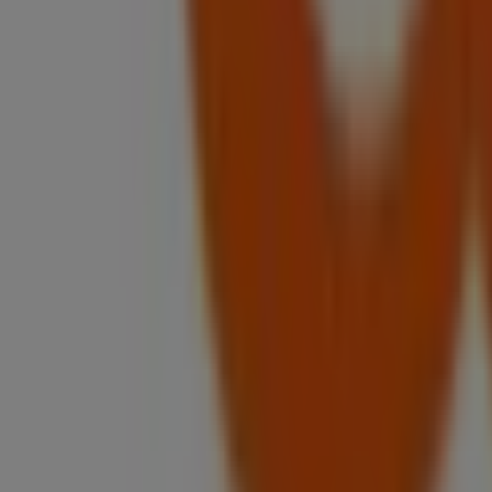
Place St François 1, Lausanne
14 m
Jetzt geöffnet
Amavita
Place St-François 1, Lausanne
25 m
UBS
Rue Centrale 2, Lausanne