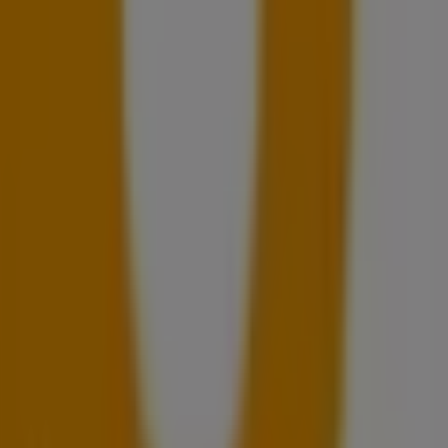
:30 - 19:00, Donnerstag 07:30 - 19:00, Freitag 07:30 -
 und fang jetzt an zu sparen!