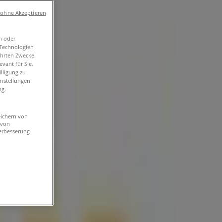
 ohne Akzeptieren
n oder
-Technologien
ührten Zwecke.
vant für Sie.
lligung zu
instellungen
ng.
eichern von
 von
erbesserung