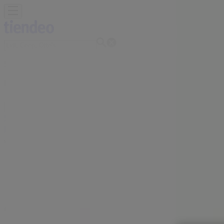
Sie sind hier:
Lausanne
Schnäppchen
Supermärkte
Haus & Möbel
Kleider, Schuhe 
Motorrad & Werkstatt
Kaufhäuser
Reisen & Freizeit
Optiker
Werbung
Coop Filiale | Rue de la Pontaise, 1