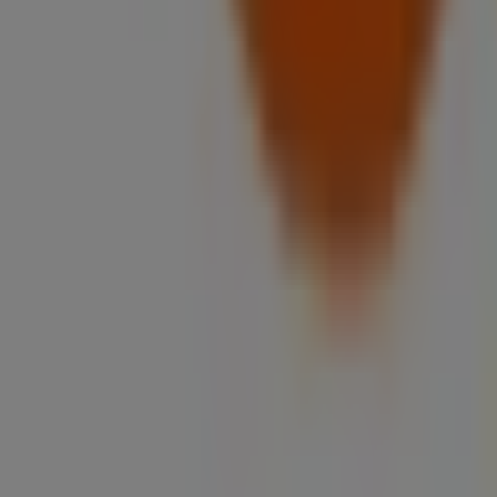
37 m
Jetzt geöffnet
UBS
Place Saint-François 1, Lausanne
45 m
Nespresso
Place St-François 1, Lausanne
50 m
Jetzt geöffnet