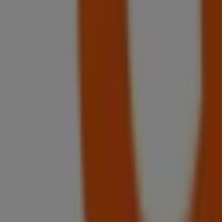
Coop
Coop reklamblad
Läuft am 12.8. ab
Dieser Coop Shop hat die folgenden Öffnungszeiten: Sonntag
19:00, Samstag 07:30 - 18:00.
In diesem Coop Shop sind derzeit 1 Kataloge verfügbar.
Durchsuche den neuesten "Coop reklamblad" Coop-Katalog in
Geschäfte in der Nähe
Cyrillus