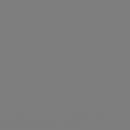
Indizes
Marken
Lokale Marken
Unternehmen
Filiale in der Nähe
Produkte
Lokale Produkte
Städte
Die App von Tiendeo herunterladen
Copyright © Tiendeo ® 2026 · Shopfully Marketing S.L.U. –
Palau de Mar – 08039 Barcelona, Spain