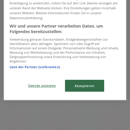
Einwilligung zu widerrufen, indem Sie auf den Link Zwecke anzeigen am
unteren Rand der Webseite klicken. Ihre Einstellungen gelten innerhalb
Route de la Corniche, Pully
unseres Website. Weitere Informationen finden Sie in unserer
Datenschutzerklärung.
4.1 km
Wir und unsere Partner verarbeiten Daten, um
Folgendes bereitzustellen:
Verwendung genauer Standortdaten. Endgeräteeigenschaften zur
Identifikation aktiv abfragen. Speichern von oder Zugriff auf
Informationen auf einem Endgerät. Personalisierte Werbung und Inhalte,
Messung von Werbeleistung und der Performance von Inhalten,
avec
Zielgruppenforschung sowie Entwicklung und Verbesserung von
Angeboten.
Place de l'europe 5, Lausanne
Liste der Partner (Lieferanten)
4.2 km
Zwecke anzeigen
Akzeptieren
avec
Rue de la Gare, Vevey