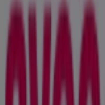
13.9 km
avec
Rue du Lac, Montreux
17.6 km
Werbung