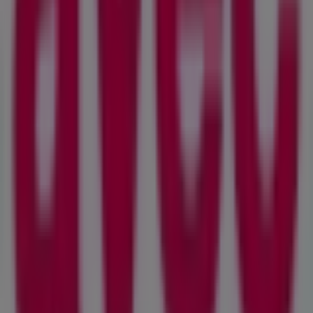
Supermärkte in Lutry
Avec
Willkommen bei Tiendeo, Ihrer besten Plattform, um
nicht nur die attraktivsten
Angebote
,
Kataloge
und
Aktionen
zu entdecken, sondern auch die beliebtesten
Geschäfte in
Lutry
. Im
August 2026
können Sie bei uns
die neuesten Informationen über
Avec
, eine der
renommiertesten Marken, sowie die Standorte und
Details der nächstgelegenen Geschäfte in
Lutry
abrufen.
Mit Tiendeo haben Sie nicht nur Zugriff auf
Rabatte
und
Sonderaktionen, sondern auch auf wichtige
Informationen über physische Geschäfte in Ihrer Stadt.
Blättern Sie durch die Kataloge von
Avec
, finden Sie
Geschäfte in
Lutry
und entdecken Sie Produkte mit
tollen Preisnachlässen, um diesen
August
beim
Einkaufen zu sparen. Zudem versorgen wir Sie mit
genauen Standortdaten, Öffnungszeiten und allen