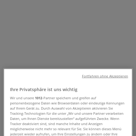
Kontakte & Standorte
Tiendeo in Lutry
»
Angebote für Supermärkte in Lutry
»
avec in Lutry
»
avec Geschäfte in Lutry
avec
Fortfahren ohne Akzeptieren
Route de Lavaux 12, Lutry
Ihre Privatsphäre ist uns wichtig
Wir und unsere
1012
-Partner speichern und greifen auf
654 m
personenbezogene Daten wie Browserdaten oder eindeutige Kennungen
auf Ihrem Gerät zu. Durch Auswahl von Akzeptieren aktivieren Sie
Tracking-Technologien für die unter „Wir und unsere Partner verarbeiten
Daten, um Ihnen Dienste bereitzustellen“ aufgeführten Zwecke. Wenn
Tracker deaktiviert sind, sind manche Inhalte und Anzeigen
möglicherweise nicht mehr so relevant für Sie. Sie können dieses Menü
avec
jederzeit wieder aufrufen, um Ihre Einstellungen zu ändern oder Ihre