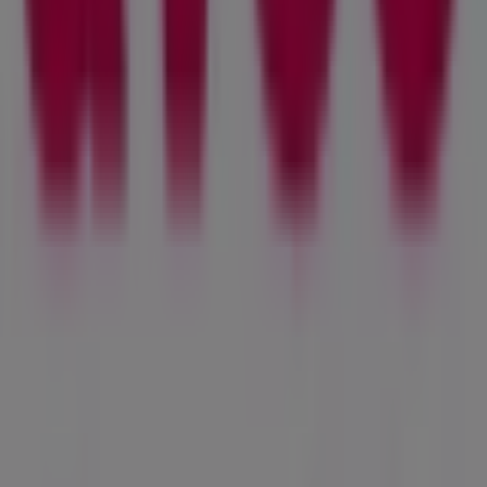
relevanten Details, um Ihnen das bestmögliche
Einkaufserlebnis in
Lutry
zu bieten.
Verpassen Sie nicht die besten
Angebote
von
Avec
in
den Geschäften von
Lutry
und bleiben Sie im
August
2026
über die besten Preise informiert. Bei Tiendeo
entdecken Sie stets die besten Einkaufsmöglichkeiten in
Lutry
. Starten Sie jetzt und erkunden Sie die neuesten
Angebote und Geschäfte!
Werbung