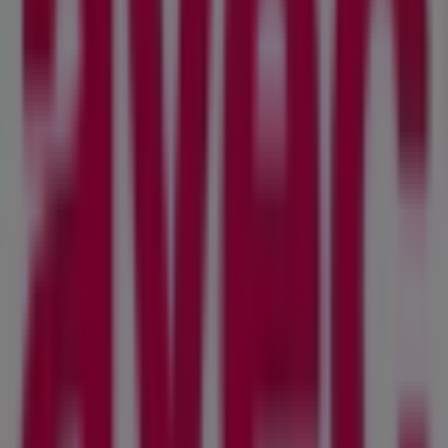
Wir sind gerade dabei Angebote zu "avec" zu
veröffentlichen
Städte mit avec-Geschäften
avec in Lausanne
avec in Morges
avec in Montreux
avec in Gland
avec in Val-de-Travers
avec in
Fribourg
avec in Genève
avec in Meyrin
avec in
Vernier
avec in Lancy
avec in Sierre
avec in La
Chaux-de-Fonds
Zeige mehr Städte
Andere Unternehmen der Kategorie