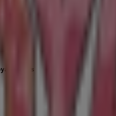
ffentlichen
oyal Donuts