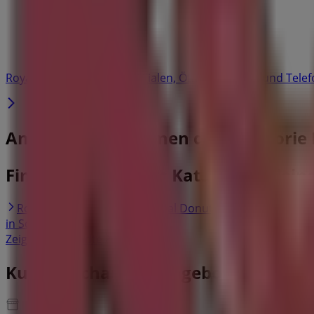
Geschlossen
Royal Donuts in Basel — Filialen, Öffnungszeiten und Te
Andere Unternehmen der Kategorie R
Finde Royal Donuts Kataloge in deine
Royal Donuts in Zürich
Royal Donuts in Bern
Royal Do
in Schaffhausen
Zeige mehr Städte
Kurzvorschau der Angebote von Roya