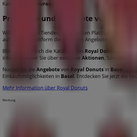
Kategorie:
Restaurants
Prospekte und Angebote von Royal D
Willkommen bei Tiendeo, Ihrer besten Plattform, um die a
auf unserer Plattform die neuesten Angebote von
Royal 
Blättern Sie durch die Kataloge von
Royal Donuts
und entd
informieren wir Sie über exklusive
Aktionen
, Sonderangeb
Nutzen Sie die
Angebote
von
Royal Donuts
in
Basel
und b
Einkaufsmöglichkeiten in
Basel
. Entdecken Sie jetzt die n
Mehr Information über Royal Donuts
Werbung