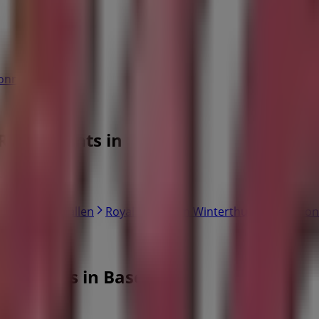
lefonnummern
estaurants in Basel
r Stadt
nuts in St. Gallen
Royal Donuts in Winterthur
Royal Don
l Donuts in Basel