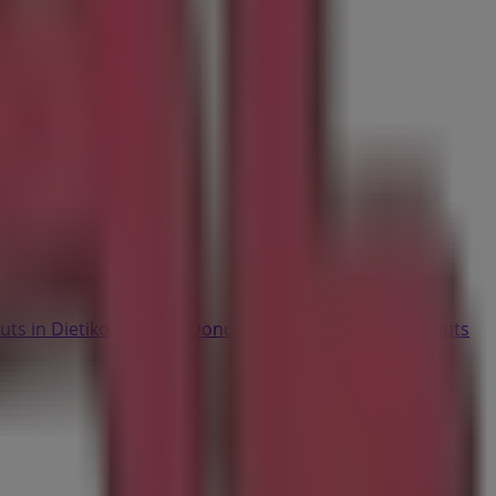
uts in Dietikon
Royal Donuts in Opfikon
Royal Donuts