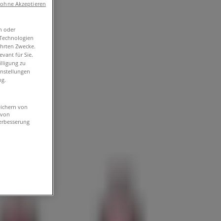
 ohne Akzeptieren
n oder
-Technologien
ührten Zwecke.
vant für Sie.
lligung zu
instellungen
ng.
eichern von
 von
erbesserung