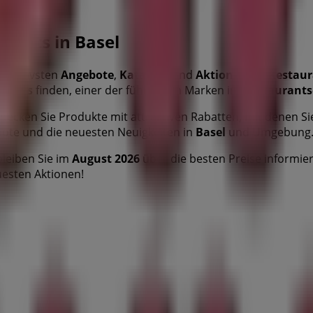
onuts in Basel
ttraktivsten
Angebote
,
Kataloge
und
Aktionen
für
Restaur
Donuts
finden, einer der führenden Marken im
Restaurants
ecken Sie Produkte mit attraktiven Rabatten, mit denen Si
ote und die neuesten Neuigkeiten in
Basel
und Umgebung
leiben Sie im
August 2026
über die besten Preise informiert
euesten Aktionen!