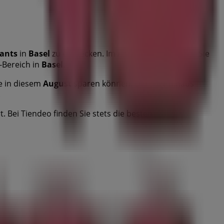
ants
in
Basel
zu entdecken. Im
August 2026
können Sie
-Bereich in
Basel
.
e in diesem
August
sparen können. Darüber hinaus
.
. Bei Tiendeo finden Sie stets die besten