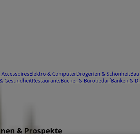
& Accessoires
Elektro & Computer
Drogerien & Schönheit
Bau
 & Gesundheit
Restaurants
Bücher & Bürobedarf
Banken & Di
onen & Prospekte