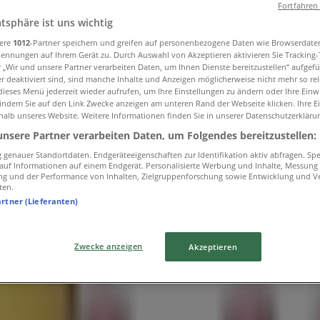
Fortfahren
atsphäre ist uns wichtig
sere
1012
-Partner speichern und greifen auf personenbezogene Daten wie Browserdate
Kennungen auf Ihrem Gerät zu. Durch Auswahl von Akzeptieren aktivieren Sie Tracking
r „Wir und unsere Partner verarbeiten Daten, um Ihnen Dienste bereitzustellen“ aufgef
 deaktiviert sind, sind manche Inhalte und Anzeigen möglicherweise nicht mehr so rele
ieses Menü jederzeit wieder aufrufen, um Ihre Einstellungen zu ändern oder Ihre Einwi
 indem Sie auf den Link Zwecke anzeigen am unteren Rand der Webseite klicken. Ihre E
halb unseres Website. Weitere Informationen finden Sie in unserer Datenschutzerkläru
unsere Partner verarbeiten Daten, um Folgendes bereitzustellen:
genauer Standortdaten. Endgeräteeigenschaften zur Identifikation aktiv abfragen. Sp
l Donuts in Basel
f auf Informationen auf einem Endgerät. Personalisierte Werbung und Inhalte, Messung
ng und der Performance von Inhalten, Zielgruppenforschung sowie Entwicklung und V
ten.
artner (Lieferanten)
Zwecke anzeigen
Akzeptieren