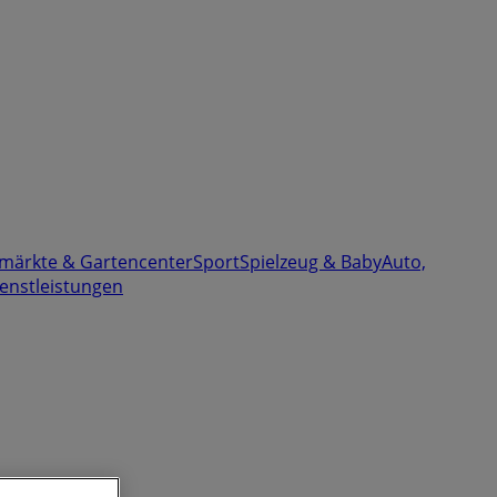
märkte & Gartencenter
Sport
Spielzeug & Baby
Auto,
enstleistungen