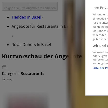
Ihre Priv
Folgen Sie, um Angebote zu erhalten
Wir und un
Tiendeo in Basel
»
eindeutige 
für die unte
Angebote für Restaurants in Basel
Wenn Tracker
Sie können d
»
widerrufen,
gelten inner
Royal Donuts in Basel
Wir und 
Verwendung 
Kurzvorschau der Angebote von Roya
oder Zugrif
Werbeleistu
von Angebo
Liste der P
Kategorie:
Restaurants
Werbung