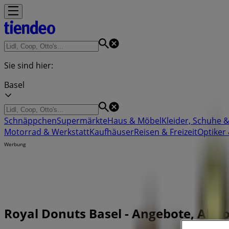
Sie sind hier:
Basel
Schnäppchen
Supermärkte
Haus & Möbel
Kleider, Schuhe 
Motorrad & Werkstatt
Kaufhäuser
Reisen & Freizeit
Optiker
Werbung
Royal Donuts Basel - Angebote, Akti