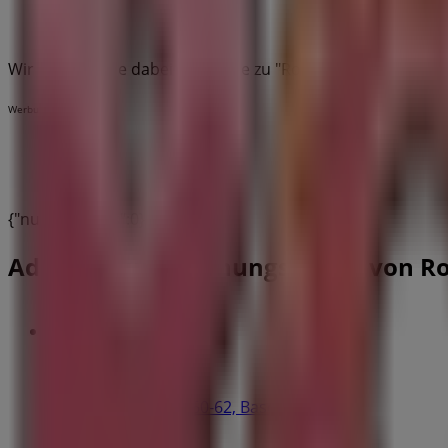
Wir sind gerade dabei Angebote zu "Royal Donuts" zu verö
Werbung
{"numCatalogs":0}
Adressen und Öffnungszeiten von R
Royal Donuts
Bruderholzstrasse 60-62, Basel
2.0 km