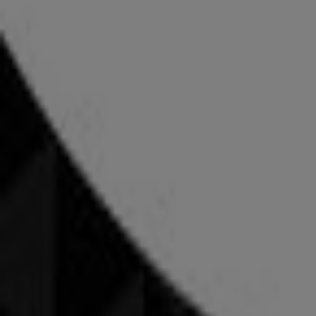
Wir sind gerade dabei Angebote zu "CECIL" zu veröffentlic
Werbung
{"numCatalogs":0}
Adressen und Öffnungszeiten von CE
CECIL
Poststrasse 2, Chur
56 m
Geschlossen