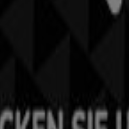
leider, Schuhe & Accessoires in Chur
n Genève
CECIL in St. Gallen
CECIL in Buchs
CECIL in Glar
n Rapperswil
CECIL in Gossau (SG)
CECIL in Altdorf
CECIL
L in Chur
n Chur
ttraktivsten
Angebote
,
Kataloge
und
Aktionen
für
Kleider
ebote von
CECIL
finden, einer der führenden Marken im
Klei