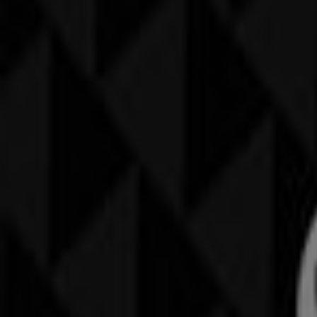
CECIL
Kronenplatz 2, Chur
16.9 km
Geschlossen
CECIL
Neudorfstrasse 53, Chur
18.5 km
Geschlossen