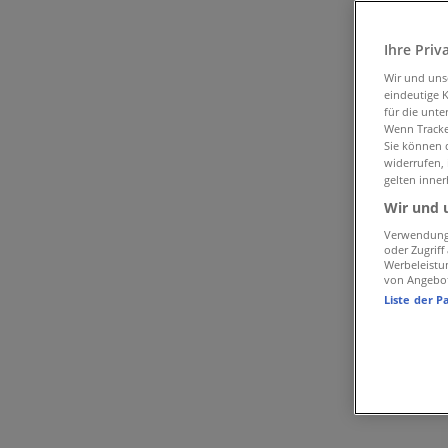
Folgen Sie, um Angebote zu erhalten
Ihre Priv
Tiendeo in Chur
»
Wir und un
Angebote für Kleider, Schuhe & Accessoires in Chur
»
eindeutige 
für die unte
CECIL in Chur
Wenn Tracker
Sie können d
widerrufen,
Kurzvorschau der Angebote von CECI
gelten inner
Wir und 
Verwendung 
Kategorie:
Kleider, Schuhe & Accessoires
oder Zugrif
Werbeleistu
Werbung
von Angebo
Liste der P