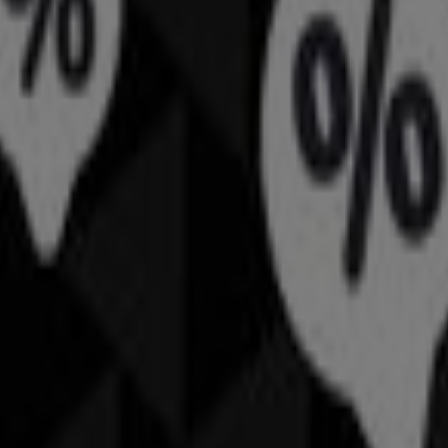
mern
e & Accessoires in Chur