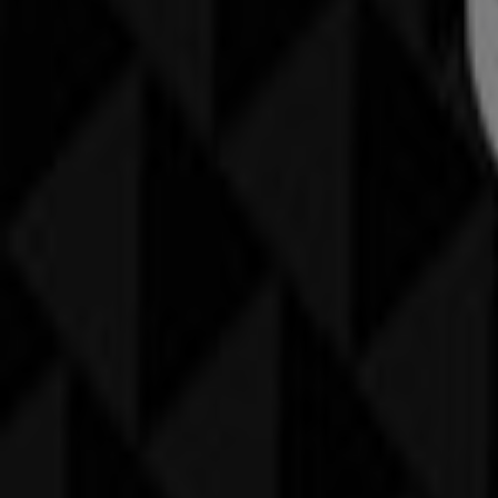
CECIL
Grossfeldstrasse 63, Buchs
22.3 km
Geschlossen
CECIL in Chur — Filialen, Öffnungszeiten und Telefonnum
Andere Prospekte von Kleider, Schuh
MANGO