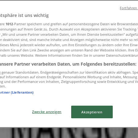
Fortfahren
atsphäre ist uns wichtig
sere
1012
-Partner speichern und greifen auf personenbezogene Daten wie Browserdate
Kennungen auf Ihrem Gerät zu. Durch Auswahl von Akzeptieren aktivieren Sie Tracking
r „Wir und unsere Partner verarbeiten Daten, um Ihnen Dienste bereitzustellen“ aufgef
 deaktiviert sind, sind manche Inhalte und Anzeigen möglicherweise nicht mehr so rele
ieses Menü jederzeit wieder aufrufen, um Ihre Einstellungen zu ändern oder Ihre Einwi
 indem Sie auf den Link Zwecke anzeigen am unteren Rand der Webseite klicken. Ihre E
L in Chur
halb unseres Website. Weitere Informationen finden Sie in unserer Datenschutzerkläru
unsere Partner verarbeiten Daten, um Folgendes bereitzustellen:
genauer Standortdaten. Endgeräteeigenschaften zur Identifikation aktiv abfragen. Sp
f auf Informationen auf einem Endgerät. Personalisierte Werbung und Inhalte, Messung
ng und der Performance von Inhalten, Zielgruppenforschung sowie Entwicklung und V
ten.
artner (Lieferanten)
Zwecke anzeigen
Akzeptieren