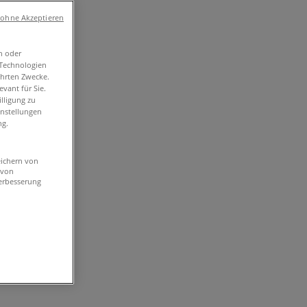
 ohne Akzeptieren
n oder
-Technologien
ührten Zwecke.
vant für Sie.
lligung zu
instellungen
ng.
eichern von
 von
erbesserung