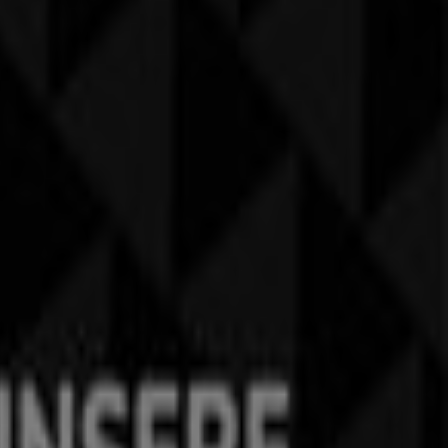
us
CECIL in Glarus Nord
CECIL in Altstätten
CECIL in
 in Freienbach
, Schuhe & Accessoires
in
Chur
zu entdecken. Im
August
der, Schuhe & Accessoires
-Bereich in
Chur
.