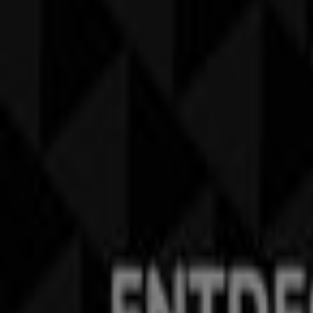
Angebote MANGO
Andere Unternehmen der Kategorie K
Finde CECIL Kataloge in deiner Stadt
CECIL in Zürich
CECIL in Basel
CECIL in Bern
CECIL i
Galgenen
CECIL in Herisau
CECIL in Einsiedeln
CECIL i
Zeige mehr Städte
Kurzvorschau der Angebote von CECI
Kategorie:
Kleider, Schuhe & Accessoires
Prospekte und Angebote von CECIL i
Willkommen bei Tiendeo, Ihrer besten Plattform, um die a
2026
können Sie auf unserer Plattform die neuesten Ang