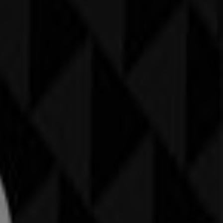
, Schuhe & Accessoires
in
Genève
zu entdecken. Im
rken im
Kleider, Schuhe & Accessoires
-Bereich in
Genève
.
 diesem
August
sparen können. Darüber hinaus
g.
Bei Tiendeo finden Sie stets die besten