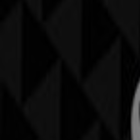
Kurzvorschau der Angebote von Hel
Kategorie:
Kleider, Schuhe & Accessoires
Prospekte und Angebote von Helves
Willkommen bei Tiendeo, Ihrer besten Plattform, um die a
August 2026
können Sie auf unserer Plattform die neues
Blättern Sie durch die Kataloge von
Helvesko
und entdecke
informieren wir Sie über exklusive
Aktionen
, Sonderangeb
Nutzen Sie die
Angebote
von
Helvesko
in
Genève
und ble
Einkaufsmöglichkeiten in
Genève
. Entdecken Sie jetzt die
Mehr Information über Helvesko
Werbung