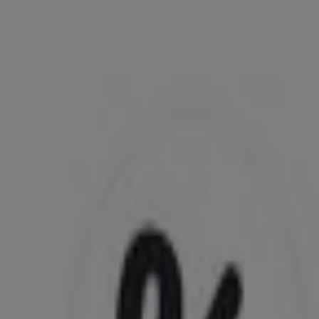
tlichen
elvesko