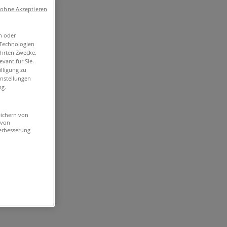
 ohne Akzeptieren
n oder
-Technologien
ührten Zwecke.
vant für Sie.
lligung zu
instellungen
ng.
eichern von
 von
erbesserung