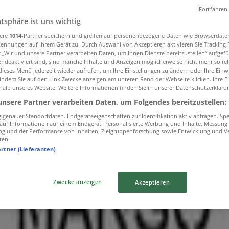
Fortfahren
atsphäre ist uns wichtig
sere
1014
-Partner speichern und greifen auf personenbezogene Daten wie Browserdate
Kennungen auf Ihrem Gerät zu. Durch Auswahl von Akzeptieren aktivieren Sie Tracking
ve
»
r „Wir und unsere Partner verarbeiten Daten, um Ihnen Dienste bereitzustellen“ aufgef
 deaktiviert sind, sind manche Inhalte und Anzeigen möglicherweise nicht mehr so rele
ieses Menü jederzeit wieder aufrufen, um Ihre Einstellungen zu ändern oder Ihre Einwi
 indem Sie auf den Link Zwecke anzeigen am unteren Rand der Webseite klicken. Ihre E
vesko in Genève
halb unseres Website. Weitere Informationen finden Sie in unserer Datenschutzerkläru
unsere Partner verarbeiten Daten, um Folgendes bereitzustellen:
genauer Standortdaten. Endgeräteeigenschaften zur Identifikation aktiv abfragen. Sp
f auf Informationen auf einem Endgerät. Personalisierte Werbung und Inhalte, Messung
ng und der Performance von Inhalten, Zielgruppenforschung sowie Entwicklung und V
ten.
artner (Lieferanten)
Zwecke anzeigen
Akzeptieren