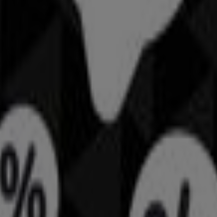
vesko in Genève
ko in Genève
ttraktivsten
Angebote
,
Kataloge
und
Aktionen
für
Kleider
ten Angebote von
Helvesko
finden, einer der führenden Ma
n Sie Produkte mit attraktiven Rabatten, mit denen Sie in
ote und die neuesten Neuigkeiten in
Genève
und Umgebun
iben Sie im
August 2026
über die besten Preise informiert. 
 neuesten Aktionen!