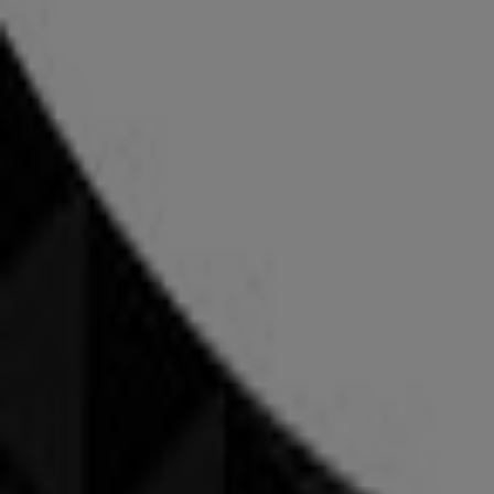
Wir sind gerade dabei Angebote zu "Helvesko" zu veröffen
Werbung
{"numCatalogs":0}
Adressen und Öffnungszeiten von H
Helvesko
Angle rue du Cercle, rue Baudit 2, Genève
734 m
Geschlossen