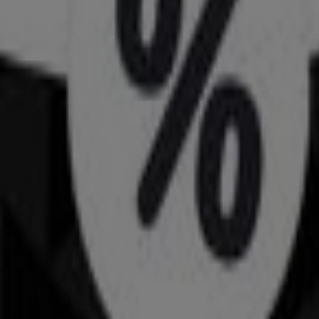
fonnummern
e & Accessoires in Genève
leider, Schuhe & Accessoires in Genè
adt
ion
Helvesko in Luzern
Helvesko in Yverdon-les-Bains