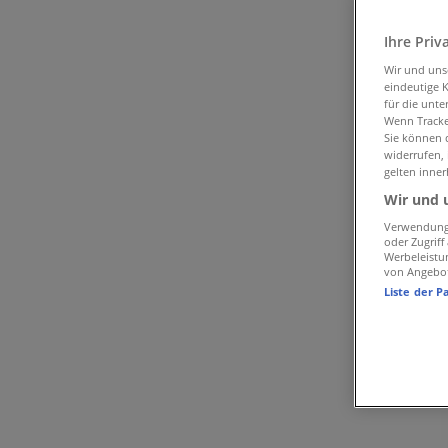
Folgen Sie, um Angebote zu erhalten
Ihre Priv
Tiendeo in Genève
»
Wir und un
eindeutige 
Angebote für Kleider, Schuhe & Accessoires in Genè
für die unte
Wenn Tracker
Helvesko in Genève
Sie können d
widerrufen,
Kurzvorschau der Angebote von Hel
gelten inner
Wir und 
Verwendung 
oder Zugrif
Kategorie:
Kleider, Schuhe & Accessoires
Werbeleistu
von Angebo
Werbung
Liste der P