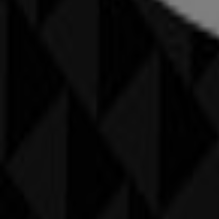
Helvesko in Genève — Filialen, Öffnungszeiten und Tele
Andere Prospekte von Kleider, Schuh
MANGO
Angebote MANGO
Andere Unternehmen der Kategorie K
Finde Helvesko Kataloge in deiner St
Helvesko in Chur
Helvesko in Lausanne
Helvesko in S
Zeige mehr Städte