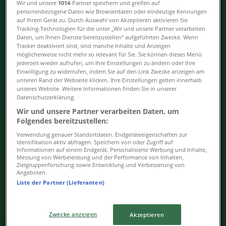
veröffentlichen
Wir und unsere
1014
-Partner speichern und greifen auf
personenbezogene Daten wie Browserdaten oder eindeutige Kennungen
auf Ihrem Gerät zu. Durch Auswahl von Akzeptieren aktivieren Sie
Werbung
Tracking-Technologien für die unter „Wir und unsere Partner verarbeiten
Daten, um Ihnen Dienste bereitzustellen“ aufgeführten Zwecke. Wenn
Tracker deaktiviert sind, sind manche Inhalte und Anzeigen
möglicherweise nicht mehr so relevant für Sie. Sie können dieses Menü
jederzeit wieder aufrufen, um Ihre Einstellungen zu ändern oder Ihre
Einwilligung zu widerrufen, indem Sie auf den Link Zwecke anzeigen am
unteren Rand der Webseite klicken. Ihre Einstellungen gelten innerhalb
unseres Website. Weitere Informationen finden Sie in unserer
Datenschutzerklärung.
Wir und unsere Partner verarbeiten Daten, um
Folgendes bereitzustellen:
Verwendung genauer Standortdaten. Endgeräteeigenschaften zur
Identifikation aktiv abfragen. Speichern von oder Zugriff auf
Informationen auf einem Endgerät. Personalisierte Werbung und Inhalte,
{"numCatalogs":0}
Messung von Werbeleistung und der Performance von Inhalten,
Zielgruppenforschung sowie Entwicklung und Verbesserung von
Angeboten.
Adressen und Öffnungszeiten von
Liste der Partner (Lieferanten)
McDonald's
Zwecke anzeigen
Akzeptieren