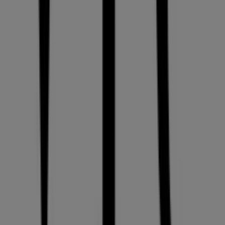
Tiendeo
Was wir machen
Business-Lösungen
Nachrichten und Medien
Mit uns arbeiten
Kontakt aufnehmen
Marketing- und Geschäftsanfragen
Geschäft falsch auf der Karte geortet
Wöchentliches Anzeigen-Feedback
Technische Probleme und allgemeines Feedback
Indizes