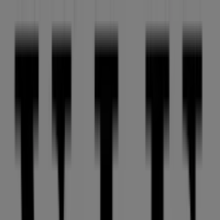
Sie sind hier:
Genève
Schnäppchen
Supermärkte
Haus & Möbel
Kleider, Schuhe
& Accessoires
Elektro & Computer
Drogerien &
Schönheit
Baumärkte & Gartencenter
Sport
Spielzeug &
Baby
Auto, Motorrad & Werkstatt
Kaufhäuser
Reisen &
Freizeit
Optiker & Gesundheit
Restaurants
Bücher &
Bürobedarf
Banken & Dienstleistungen
Werbung
VIU Genève - Angebote, Rabatte &