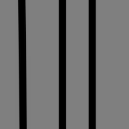
Kategorie:
Optiker & Gesundheit
Prospekte und Angebote von VIU in
Genève
Willkommen bei Tiendeo, Ihrer besten Plattform, um die
attraktivsten
Angebote
,
Kataloge
und
Aktionen
für
Optiker & Gesundheit
in
Genève
zu entdecken. Im
August 2026
können Sie auf unserer Plattform die
neuesten Angebote von
VIU
finden, einer der führenden
Marken im
Optiker & Gesundheit
-Bereich in
Genève
.
Blättern Sie durch die Kataloge von
VIU
und entdecken
Sie Produkte mit attraktiven Rabatten, mit denen Sie in
diesem
August
sparen können. Darüber hinaus
informieren wir Sie über exklusive
Aktionen
,
Sonderangebote und die neuesten Neuigkeiten in
Genève
und Umgebung.
Nutzen Sie die
Angebote
von
VIU
in
Genève
und bleiben