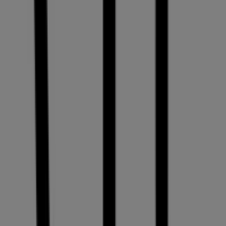
Sie im
August 2026
über die besten Preise informiert. Bei
Tiendeo finden Sie stets die besten
Einkaufsmöglichkeiten in
Genève
. Entdecken Sie jetzt die
neuesten Aktionen!
Mehr Information über VIU
Werbung