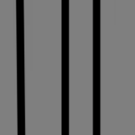
VIU
Rue Etienne-Dumont 12-14, Genève
699 m
Geschlossen
VIU in Genève — Filialen, Öffnungszeiten und
Telefonnummern
Mit der App wird das Sparen noch einfacher.
Sie können die besten Angebote von Geschäften in Ihrer