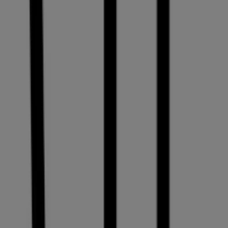
Nähe finden, diese speichern und Ihre Sparliste ganz
bequem von Ihrem Mobiltelefon aus erstellen.
DIE APP HERUNTERLADEN
Andere Unternehmen der Kategorie
Optiker & Gesundheit in Genève
Finde VIU Kataloge in deiner Stadt
VIU in Zürich
VIU in Basel
VIU in Bern
VIU in St.
Gallen
VIU in Lausanne
Zeige mehr Städte
Kurzvorschau der Angebote von VIU
in Genève