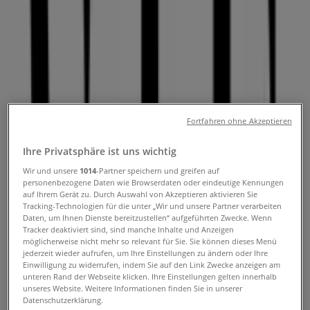
Kataloge
Folgen Sie, um Angebote zu erhalten
Tiendeo in Genève
»
Angebote für Optiker & Gesundheit in Genève
Fortfahren ohne Akzeptieren
»
Ihre Privatsphäre ist uns wichtig
VIU in Genève
Wir und unsere
1014
-Partner speichern und greifen auf
personenbezogene Daten wie Browserdaten oder eindeutige Kennungen
Kurzvorschau der Angebote von VIU
auf Ihrem Gerät zu. Durch Auswahl von Akzeptieren aktivieren Sie
Tracking-Technologien für die unter „Wir und unsere Partner verarbeiten
in Genève
Daten, um Ihnen Dienste bereitzustellen“ aufgeführten Zwecke. Wenn
Tracker deaktiviert sind, sind manche Inhalte und Anzeigen
möglicherweise nicht mehr so relevant für Sie. Sie können dieses Menü
jederzeit wieder aufrufen, um Ihre Einstellungen zu ändern oder Ihre
Einwilligung zu widerrufen, indem Sie auf den Link Zwecke anzeigen am
Kategorie:
Optiker & Gesundheit
unteren Rand der Webseite klicken. Ihre Einstellungen gelten innerhalb
unseres Website. Weitere Informationen finden Sie in unserer
Wir sind gerade dabei Angebote zu "VIU" zu
Datenschutzerklärung.