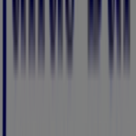
Tiendeo ist Teil von Shopfully, dem Tech-Unternehmen,
das das lokale Einkaufen weltweit neu erfindet.
Tiendeo
Was wir machen
Business-Lösungen
Nachrichten und Medien
Mit uns arbeiten
Kontakt aufnehmen
Marketing- und Geschäftsanfragen