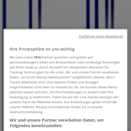
Prospekte
Folgen Sie, um Angebote zu erhalten
Tiendeo
»
Fortfahren ohne Akzeptieren
Banken & Dienstleistungen Angebote in der Nähe
»
Ihre Privatsphäre ist uns wichtig
Julius Bär
Wir und unsere
1014
-Partner speichern und greifen auf
personenbezogene Daten wie Browserdaten oder eindeutige Kennungen
Andere Banken & Dienstleistungen
auf Ihrem Gerät zu. Durch Auswahl von Akzeptieren aktivieren Sie
Tracking-Technologien für die unter „Wir und unsere Partner verarbeiten
Geschäfte in Ihrer Stadt
Daten, um Ihnen Dienste bereitzustellen“ aufgeführten Zwecke. Wenn
Tracker deaktiviert sind, sind manche Inhalte und Anzeigen
möglicherweise nicht mehr so relevant für Sie. Sie können dieses Menü
Kurzvorschau der Angebote von
jederzeit wieder aufrufen, um Ihre Einstellungen zu ändern oder Ihre
Einwilligung zu widerrufen, indem Sie auf den Link Zwecke anzeigen am
Julius Bär
unteren Rand der Webseite klicken. Ihre Einstellungen gelten innerhalb
unseres Website. Weitere Informationen finden Sie in unserer
Datenschutzerklärung.
Wir und unsere Partner verarbeiten Daten, um
Kategorie:
Banken & Dienstleistungen
Folgendes bereitzustellen: