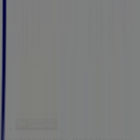
Geschäft falsch auf der Karte geortet
Wöchentliches Anzeigen-Feedback
Technische Probleme und allgemeines Feedback
Indizes
Marken
Unternehmen
Produkte
Städte
Die App von Tiendeo herunterladen