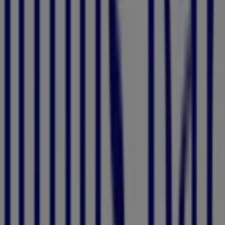
Klick
Willkommen bei Tiendeo, der perfekten Plattform, um
die besten
Angebote
,
Kataloge
und
Aktionen
für
Banken & Dienstleistungen
zu finden. Im
August 2026
können Sie bei Tiendeo die neuesten Neuigkeiten und
Rabatte von
Julius Bär
entdecken, einer der führenden
Marken im Bereich
Banken & Dienstleistungen
.
Auf unserer Plattform finden Sie eine große Auswahl an
Produkten mit attraktiven
Aktionen
, die Ihnen helfen,
beim Einkaufen zu sparen. Durchstöbern Sie die Kataloge
von
Julius Bär
und verpassen Sie keine exklusiven
Angebote im
August
. Außerdem bieten wir Ihnen
umfassende Informationen zu Rabattkampagnen,
Ausverkäufen und saisonalen Neuheiten in
Banken &
Dienstleistungen
.
Nutzen Sie die
Rabatte
und Aktionen von
Julius Bär
und
bleiben Sie während des
August 2026
stets über Preis-
und Produktupdates informiert. Bei Tiendeo haben Sie