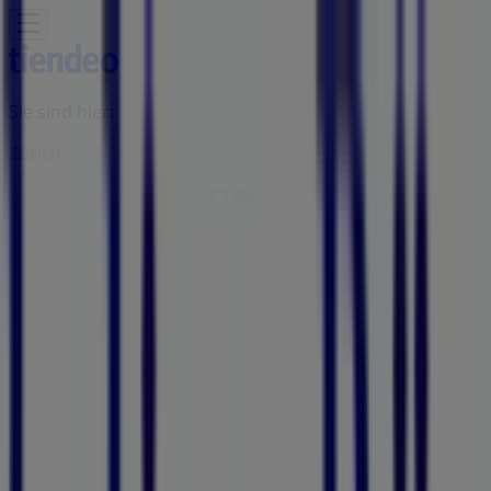
Sie sind hier:
Zürich
Schnäppchen
Supermärkte
Haus & Möbel
Kleider, Schuhe
& Accessoires
Elektro & Computer
Drogerien &
Schönheit
Baumärkte & Gartencenter
Sport
Spielzeug &
Baby
Auto, Motorrad & Werkstatt
Kaufhäuser
Reisen &
Freizeit
Optiker & Gesundheit
Restaurants
Bücher &
Bürobedarf
Banken & Dienstleistungen
Werbung
Julius Bär - Angebote, Aktionen &