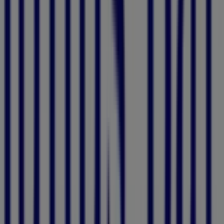
jederzeit Zugang zu den besten Einkaufsmöglichkeiten.
Entdecken Sie jetzt die besten Angebote, die wir für Sie
vorbereitet haben!
Finde Julius Bär Kataloge in deiner
Stadt
Julius Bär in Zürich
Julius Bär in Basel
Julius Bär in
Bern
Julius Bär in Genève
Julius Bär in St. Gallen
Julius Bär in Lausanne
Julius Bär in Lugano
Julius Bär
in Sion
Julius Bär in Luzern
Julius Bär in Zug
Julius Bär
in Kreuzlingen
Zeige mehr Städte
Werbung