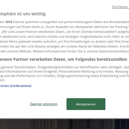
Fortfahren
atsphäre ist uns wichtig
sere
1014
-Partner speichern und greifen auf personenbezogene Daten wie Browserdate
Kennungen auf Ihrem Gerät zu. Durch Auswahl von Akzeptieren aktivieren Sie Tracking
r „Wir und unsere Partner verarbeiten Daten, um Ihnen Dienste bereitzustellen“ aufgef
 deaktiviert sind, sind manche Inhalte und Anzeigen möglicherweise nicht mehr so rele
ieses Menü jederzeit wieder aufrufen, um Ihre Einstellungen zu ändern oder Ihre Einwi
 indem Sie auf den Link Zwecke anzeigen am unteren Rand der Webseite klicken. Ihre E
eschäfte in Ihrer Stadt
halb unseres Website. Weitere Informationen finden Sie in unserer Datenschutzerkläru
unsere Partner verarbeiten Daten, um Folgendes bereitzustellen:
genauer Standortdaten. Endgeräteeigenschaften zur Identifikation aktiv abfragen. Sp
f auf Informationen auf einem Endgerät. Personalisierte Werbung und Inhalte, Messung
ng und der Performance von Inhalten, Zielgruppenforschung sowie Entwicklung und V
ten.
artner (Lieferanten)
Zwecke anzeigen
Akzeptieren