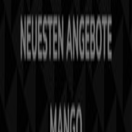
Was wir machen
Business-Lösungen
Nachrichten und Medien
Mit uns arbeiten
Kontakt aufnehmen
Marketing- und Geschäftsanfragen
Geschäft falsch auf der Karte geortet
Wöchentliches Anzeigen-Feedback
Technische Probleme und allgemeines Feedback
Indizes
Marken
Unternehmen
Produkte