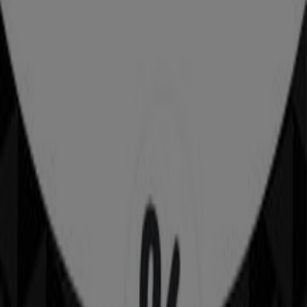
Mit der App wird das Sparen noch einfacher.
Sie können die besten Angebote von Geschäften in Ihrer
Nähe finden, diese speichern und Ihre Sparliste ganz
bequem von Ihrem Mobiltelefon aus erstellen.
DIE APP HERUNTERLADEN
Andere Benutzer haben sich diese
Kataloge angesehen
MANGO
Angebote MANGO
Andere Unternehmen der Kategorie