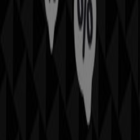
Dolce & Gabbana in Zürich
Dolce & Gabbana in
Lugano
Zeige mehr Städte
Werbung