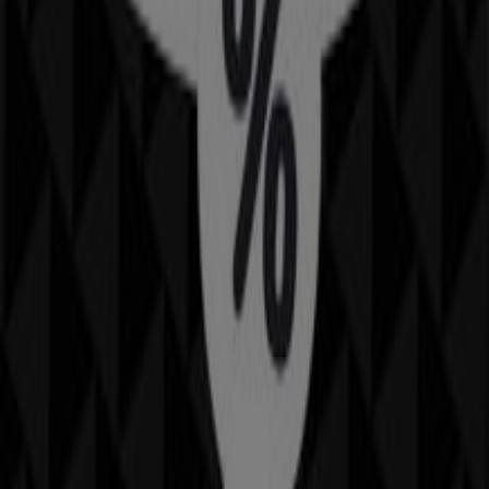
Kleider, Schuhe & Accessoires
Kurzvorschau der Angebote von
Dolce & Gabbana
Kategorie:
Kleider, Schuhe & Accessoires
Dolce & Gabbana, alle Angebote auf
einen Klick
Willkommen bei Tiendeo, der perfekten Plattform, um
die besten
Angebote
,
Kataloge
und
Aktionen
für
Kleider, Schuhe & Accessoires
zu finden. Im
August
2026
können Sie bei Tiendeo die neuesten Neuigkeiten
und Rabatte von
Dolce & Gabbana
entdecken, einer der
führenden Marken im Bereich
Kleider, Schuhe &
Accessoires
.