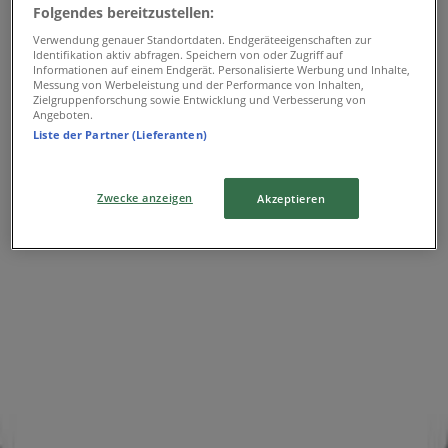
Folgendes bereitzustellen:
Wir sind gerade dabei Angebote zu "Dolce & Gabbana" zu
Verwendung genauer Standortdaten. Endgeräteeigenschaften zur
Identifikation aktiv abfragen. Speichern von oder Zugriff auf
veröffentlichen
Informationen auf einem Endgerät. Personalisierte Werbung und Inhalte,
Messung von Werbeleistung und der Performance von Inhalten,
Werbung
Zielgruppenforschung sowie Entwicklung und Verbesserung von
Angeboten.
Liste der Partner (Lieferanten)
Zwecke anzeigen
Akzeptieren
{"numCatalogs":0}