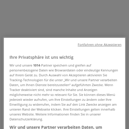
& Kataloge
Folgen Sie, um Angebote zu erhalten
Tiendeo
»
Kleider, Schuhe & Accessoires Angebote in der
Fortfahren ohne Akzeptieren
Nähe
»
Ihre Privatsphäre ist uns wichtig
Dolce & Gabbana
Wir und unsere
1014
-Partner speichern und greifen auf
personenbezogene Daten wie Browserdaten oder eindeutige Kennungen
Andere Kleider, Schuhe &
auf Ihrem Gerät zu. Durch Auswahl von Akzeptieren aktivieren Sie
Tracking-Technologien für die unter „Wir und unsere Partner verarbeiten
Accessoires Geschäfte in Ihrer Stadt
Daten, um Ihnen Dienste bereitzustellen“ aufgeführten Zwecke. Wenn
Tracker deaktiviert sind, sind manche Inhalte und Anzeigen
möglicherweise nicht mehr so relevant für Sie. Sie können dieses Menü
Kurzvorschau der Angebote von
jederzeit wieder aufrufen, um Ihre Einstellungen zu ändern oder Ihre
Einwilligung zu widerrufen, indem Sie auf den Link Zwecke anzeigen am
Dolce & Gabbana
unteren Rand der Webseite klicken. Ihre Einstellungen gelten innerhalb
unseres Website. Weitere Informationen finden Sie in unserer
Datenschutzerklärung.
Wir und unsere Partner verarbeiten Daten, um
Kategorie:
Kleider, Schuhe & Accessoires