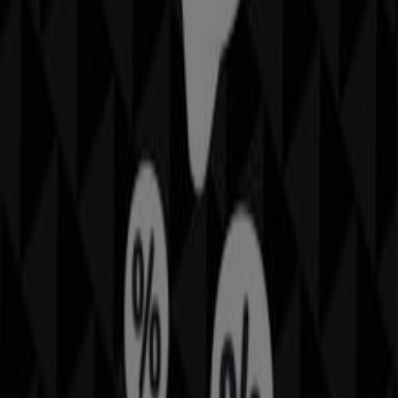
Auf unserer Plattform finden Sie eine große Auswahl an
Produkten mit attraktiven
Aktionen
, die Ihnen helfen,
beim Einkaufen zu sparen. Durchstöbern Sie die Kataloge
von
Dolce & Gabbana
und verpassen Sie keine
exklusiven Angebote im
August
. Außerdem bieten wir
Ihnen umfassende Informationen zu Rabattkampagnen,
Ausverkäufen und saisonalen Neuheiten in
Kleider,
Schuhe & Accessoires
.
Nutzen Sie die
Rabatte
und Aktionen von
Dolce &
Gabbana
und bleiben Sie während des
August 2026
stets über Preis- und Produktupdates informiert. Bei
Tiendeo haben Sie jederzeit Zugang zu den besten
Einkaufsmöglichkeiten. Entdecken Sie jetzt die besten
Angebote, die wir für Sie vorbereitet haben!
Finde Dolce & Gabbana Kataloge in
deiner Stadt