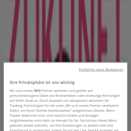
Prospekte & Angebote
Folgen Sie, um Angebote zu erhalten
Tiendeo in St. Gallen
»
Angebote für Drogerien & Schönheit in St. Gallen
»
Lush in St. Gallen
Kurzvorschau der Angebote von
Fortfahren ohne Akzeptieren
Lush in St. Gallen
Ihre Privatsphäre ist uns wichtig
Wir und unsere
1012
-Partner speichern und greifen auf
personenbezogene Daten wie Browserdaten oder eindeutige Kennungen
Kategorie:
Drogerien & Schönheit
auf Ihrem Gerät zu. Durch Auswahl von Akzeptieren aktivieren Sie
Tracking-Technologien für die unter „Wir und unsere Partner verarbeiten
Wir sind gerade dabei Angebote zu "Lush" zu
Daten, um Ihnen Dienste bereitzustellen“ aufgeführten Zwecke. Wenn
Tracker deaktiviert sind, sind manche Inhalte und Anzeigen
veröffentlichen
möglicherweise nicht mehr so relevant für Sie. Sie können dieses Menü
jederzeit wieder aufrufen, um Ihre Einstellungen zu ändern oder Ihre
Werbung
Einwilligung zu widerrufen, indem Sie auf den Link Zwecke anzeigen am