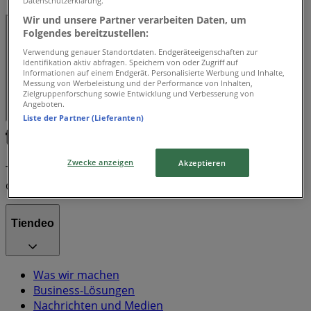
Datenschutzerklärung.
Wir und unsere Partner verarbeiten Daten, um
Folgendes bereitzustellen:
Verwendung genauer Standortdaten. Endgeräteeigenschaften zur
Identifikation aktiv abfragen. Speichern von oder Zugriff auf
Informationen auf einem Endgerät. Personalisierte Werbung und Inhalte,
Messung von Werbeleistung und der Performance von Inhalten,
Zielgruppenforschung sowie Entwicklung und Verbesserung von
Angeboten.
Liste der Partner (Lieferanten)
Zwecke anzeigen
Akzeptieren
Tiendeo ist Teil von Shopfully, dem Tech-Unternehmen,
das das lokale Einkaufen weltweit neu erfindet.
Tiendeo
Was wir machen
Business-Lösungen
Nachrichten und Medien