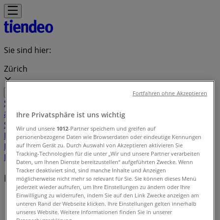
Sie sind hier:
Zürich
Fortfahren ohne Akzeptieren
Schnäppchen
Supermärkte
Haus & Möbel
Kleider, Schuhe
& Accessoires
Elektro & Computer
Drogerien &
Ihre Privatsphäre ist uns wichtig
Schönheit
Baumärkte & Gartencenter
Sport
Spielzeug &
Wir und unsere
1012
-Partner speichern und greifen auf
Baby
Auto, Motorrad & Werkstatt
Kaufhäuser
Reisen &
personenbezogene Daten wie Browserdaten oder eindeutige Kennungen
Freizeit
Optiker & Gesundheit
Restaurants
Bücher &
auf Ihrem Gerät zu. Durch Auswahl von Akzeptieren aktivieren Sie
Tracking-Technologien für die unter „Wir und unsere Partner verarbeiten
Bürobedarf
Banken & Dienstleistungen
Daten, um Ihnen Dienste bereitzustellen“ aufgeführten Zwecke. Wenn
Tracker deaktiviert sind, sind manche Inhalte und Anzeigen
Bedingungen und Konditionen
möglicherweise nicht mehr so relevant für Sie. Sie können dieses Menü
jederzeit wieder aufrufen, um Ihre Einstellungen zu ändern oder Ihre
Einwilligung zu widerrufen, indem Sie auf den Link Zwecke anzeigen am
tiendeo
»
unteren Rand der Webseite klicken. Ihre Einstellungen gelten innerhalb
unseres Website. Weitere Informationen finden Sie in unserer
Bedingungen und Konditionen