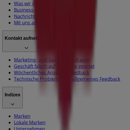
Was wir machen
Business-Lösungen
Nachrichten und Medien
Mit uns arbeiten
Kontakt aufnehmen
Marketing- und Geschäftsanfragen
Geschäft falsch auf der Karte geortet
Wöchentliches Anzeigen-Feedback
Technische Probleme und allgemeines Feedback
Indizes
Marken
Lokale Marken
Unternehmen