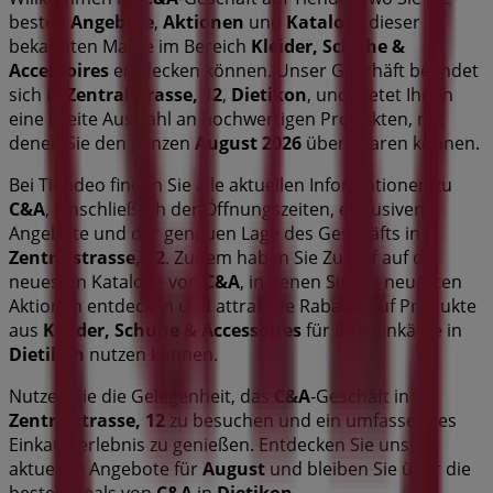
besten
Angebote
,
Aktionen
und
Kataloge
dieser
bekannten Marke im Bereich
Kleider, Schuhe &
Accessoires
entdecken können. Unser Geschäft befindet
sich in
Zentralstrasse, 12
,
Dietikon
, und bietet Ihnen
eine breite Auswahl an hochwertigen Produkten, mit
denen Sie den ganzen
August 2026
über sparen können.
Bei Tiendeo finden Sie alle aktuellen Informationen zu
C&A
, einschließlich der Öffnungszeiten, exklusiven
Angebote und der genauen Lage des Geschäfts in
Zentralstrasse, 12
. Zudem haben Sie Zugriff auf die
neuesten Kataloge von
C&A
, in denen Sie die neuesten
Aktionen entdecken und attraktive Rabatte auf Produkte
aus
Kleider, Schuhe & Accessoires
für Ihre Einkäufe in
Dietikon
nutzen können.
Nutzen Sie die Gelegenheit, das
C&A
-Geschäft in
Zentralstrasse, 12
zu besuchen und ein umfassendes
Einkaufserlebnis zu genießen. Entdecken Sie unsere
aktuellen Angebote für
August
und bleiben Sie über die
besten Deals von
C&A
in
Dietikon