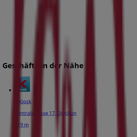
Geschäfte in der Nähe
K Kiosk
Zentralstrasse 17, Dietikon
119 m