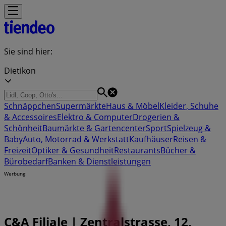
Sie sind hier:
Dietikon
Schnäppchen
Supermärkte
Haus & Möbel
Kleider, Schuhe
& Accessoires
Elektro & Computer
Drogerien &
Schönheit
Baumärkte & Gartencenter
Sport
Spielzeug &
Baby
Auto, Motorrad & Werkstatt
Kaufhäuser
Reisen &
Freizeit
Optiker & Gesundheit
Restaurants
Bücher &
Bürobedarf
Banken & Dienstleistungen
Werbung
C&A Filiale | Zentralstrasse, 12,