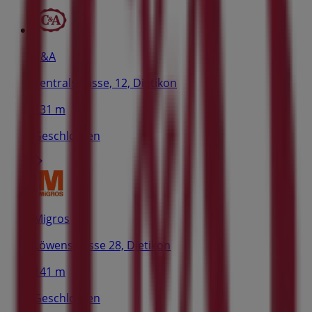
C&A
Zentralstrasse, 12, Dietikon
131 m
Geschlossen
Migros
Löwenstrasse 28, Dietikon
141 m
Geschlossen