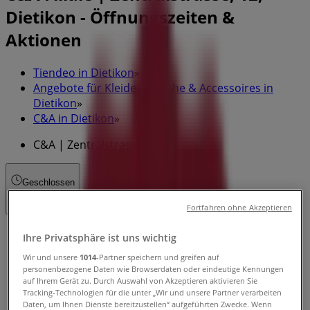
Dietikon - Öffnungszeiten &
Aktionen
Tiendeo in Dietikon
»
Angebote für Kleider, Schuhe & Accessoires in
Dietikon
»
C&A in Dietikon
»
C&A | Zentralstrasse, 12
Geschlossen
Fortfahren ohne Akzeptieren
Sonntag
Ihre Privatsphäre ist uns wichtig
Wir und unsere
1014
-Partner speichern und greifen auf
Geschlossen
personenbezogene Daten wie Browserdaten oder eindeutige Kennungen
auf Ihrem Gerät zu. Durch Auswahl von Akzeptieren aktivieren Sie
Montag
Tracking-Technologien für die unter „Wir und unsere Partner verarbeiten
09:00 - 19:00
Daten, um Ihnen Dienste bereitzustellen“ aufgeführten Zwecke. Wenn