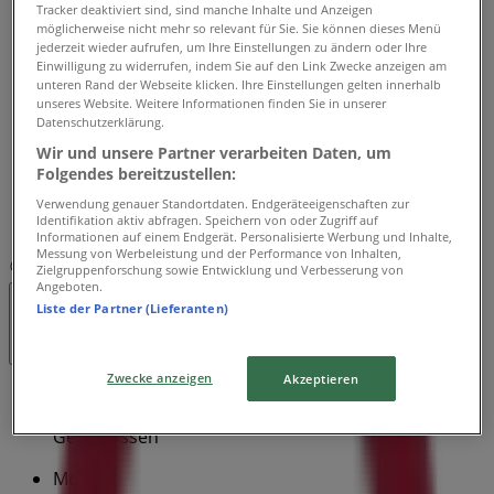
Dienstag
Tracker deaktiviert sind, sind manche Inhalte und Anzeigen
möglicherweise nicht mehr so relevant für Sie. Sie können dieses Menü
09:00 - 19:00
jederzeit wieder aufrufen, um Ihre Einstellungen zu ändern oder Ihre
Mittwoch
Einwilligung zu widerrufen, indem Sie auf den Link Zwecke anzeigen am
09:00 - 19:00
unteren Rand der Webseite klicken. Ihre Einstellungen gelten innerhalb
unseres Website. Weitere Informationen finden Sie in unserer
Donnerstag
Datenschutzerklärung.
09:00 - 19:00
Wir und unsere Partner verarbeiten Daten, um
Freitag
Folgendes bereitzustellen:
09:00 - 19:00
Samstag
Verwendung genauer Standortdaten. Endgeräteeigenschaften zur
Identifikation aktiv abfragen. Speichern von oder Zugriff auf
09:00 - 17:00
Informationen auf einem Endgerät. Personalisierte Werbung und Inhalte,
Messung von Werbeleistung und der Performance von Inhalten,
Karte
+41 58 637 01 14
Zielgruppenforschung sowie Entwicklung und Verbesserung von
Angeboten.
Liste der Partner (Lieferanten)
Geschlossen
Zwecke anzeigen
Akzeptieren
Sonntag
Geschlossen
Montag