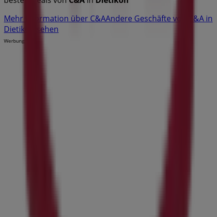
Mehr Information über C&A
Andere Geschäfte von C&A in
Dietikon sehen
Werbung