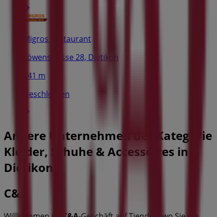
Migros Restaurant
Löwenstrasse 28, Dietikon
141 m
Geschlossen
Andere Unternehmen der Kategorie
Kleider, Schuhe & Accessoires in
Dietikon
C&A
Willkommen im
C&A
-Geschäft auf Tiendeo, wo Sie die