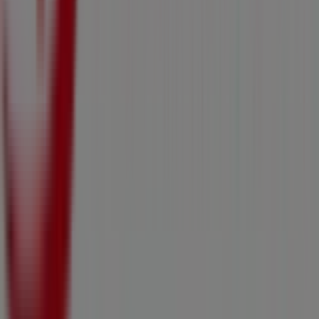
Tiendeo ist Teil von Shopfully, dem Tech-Unternehmen,
das das lokale Einkaufen weltweit neu erfindet.
Tiendeo
Was wir machen
Business-Lösungen
Nachrichten und Medien
Mit uns arbeiten
Kontakt aufnehmen
Marketing- und Geschäftsanfragen
Geschäft falsch auf der Karte geortet
Wöchentliches Anzeigen-Feedback
Technische Probleme und allgemeines Feedback