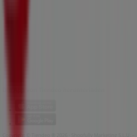
Indizes
Marken
Lokale Marken
Unternehmen
Filiale in der Nähe
Produkte
Lokale Produkte
Städte
Die App von Tiendeo herunterladen
Copyright © Tiendeo ® 2026 · Shopfully Marketing S.L.U. –