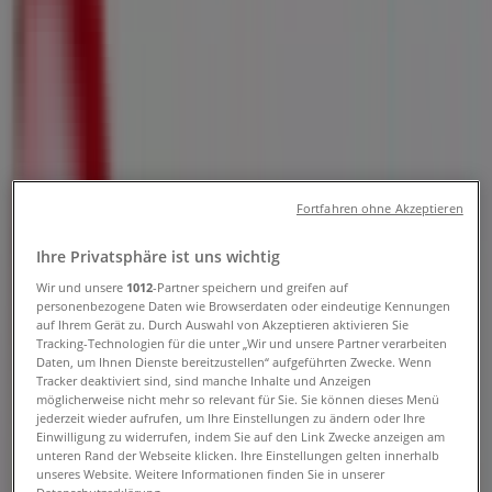
1. UG, Frauenfeld - Öffnungszeiten
& Aktionen
Tiendeo in Frauenfeld
»
Angebote für Sport in Frauenfeld
»
Fortfahren ohne Akzeptieren
PowerFood in Frauenfeld
»
Ihre Privatsphäre ist uns wichtig
PowerFood | Bahnhofplatz 72 1. UG
Wir und unsere
1012
-Partner speichern und greifen auf
Karte
071 525 83 97
personenbezogene Daten wie Browserdaten oder eindeutige Kennungen
auf Ihrem Gerät zu. Durch Auswahl von Akzeptieren aktivieren Sie
Karte
071 525 83 97
Tracking-Technologien für die unter „Wir und unsere Partner verarbeiten
Daten, um Ihnen Dienste bereitzustellen“ aufgeführten Zwecke. Wenn
Wir sind gerade dabei Angebote zu "PowerFood" zu
Tracker deaktiviert sind, sind manche Inhalte und Anzeigen
veröffentlichen
möglicherweise nicht mehr so relevant für Sie. Sie können dieses Menü
jederzeit wieder aufrufen, um Ihre Einstellungen zu ändern oder Ihre
Einwilligung zu widerrufen, indem Sie auf den Link Zwecke anzeigen am
Werbung
unteren Rand der Webseite klicken. Ihre Einstellungen gelten innerhalb
unseres Website. Weitere Informationen finden Sie in unserer