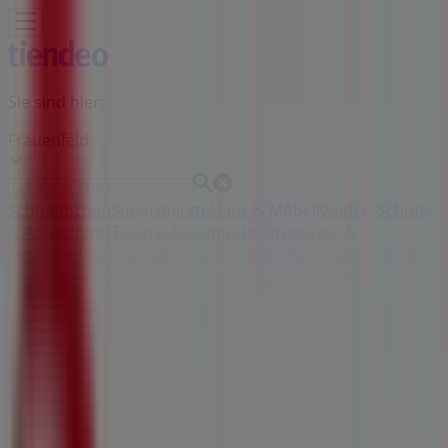
Sie sind hier:
Frauenfeld
Schnäppchen
Supermärkte
Haus & Möbel
Kleider, Schuhe
& Accessoires
Elektro & Computer
Drogerien &
Schönheit
Baumärkte & Gartencenter
Sport
Spielzeug &
Baby
Auto, Motorrad & Werkstatt
Kaufhäuser
Reisen &
Freizeit
Optiker & Gesundheit
Restaurants
Bücher &
Bürobedarf
Banken & Dienstleistungen
Werbung
PowerFood Filiale | Bahnhofplatz 72