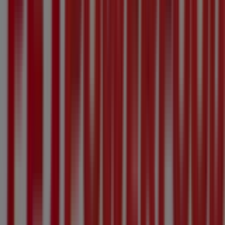
Andere Unternehmen der Kategorie
Sport in Frauenfeld
PowerFood
Willkommen im
PowerFood
-Geschäft auf Tiendeo, wo Sie
die besten
Angebote
,
Aktionen
und
Kataloge
dieser
bekannten Marke im Bereich
Sport
entdecken können.
Unser Geschäft befindet sich in
Bahnhofplatz 72 1. UG
,
Frauenfeld
, und bietet Ihnen eine breite Auswahl an
hochwertigen Produkten, mit denen Sie den ganzen
August 2026
über sparen können.
Bei Tiendeo finden Sie alle aktuellen Informationen zu
PowerFood
, einschließlich der Öffnungszeiten,
exklusiven Angebote und der genauen Lage des
Geschäfts in
Bahnhofplatz 72 1. UG
. Zudem haben Sie
Zugriff auf die neuesten Kataloge von
PowerFood
, in
denen Sie die neuesten Aktionen entdecken und