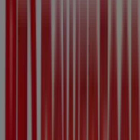
Coop
Zürcherstrasse, 138, Frauenfeld
160 m
Jetzt geöffnet
Beldona
Rathausplatz, 6, Frauenfeld
181 m
Jetzt geöffnet