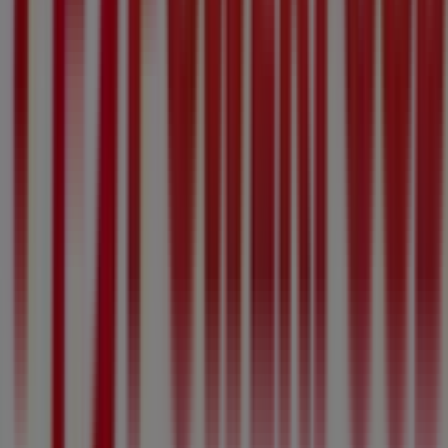
attraktive Rabatte auf Produkte aus
Sport
für Ihre
Einkäufe in
Frauenfeld
nutzen können.
Nutzen Sie die Gelegenheit, das
PowerFood
-Geschäft in
Bahnhofplatz 72 1. UG
zu besuchen und ein
umfassendes Einkaufserlebnis zu genießen. Entdecken
Sie unsere aktuellen Angebote für
August
und bleiben
Sie über die besten Deals von
PowerFood
in
Frauenfeld
Mehr Information über PowerFood
Andere Geschäfte von
PowerFood in Frauenfeld sehen
Werbung