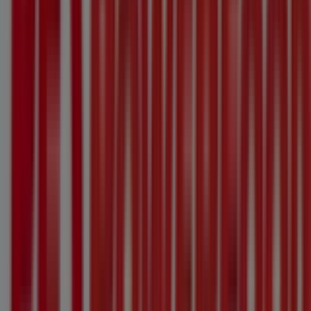
Manor
Zuercherstrasse 138, Frauenfeld
203 m
Jetzt geöffnet
Tchibo
Zürcherstr. 138, Frauenfeld
203 m