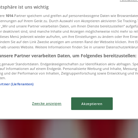
atsphäre ist uns wichtig
sere
1014
-Partner speichern und greifen auf personenbezogene Daten wie Browserdate
Kennungen auf Ihrem Gerät zu. Durch Auswahl von Akzeptieren aktivieren Sie Tracking
r „Wir und unsere Partner verarbeiten Daten, um Ihnen Dienste bereitzustellen“ aufgef
 deaktiviert sind, sind manche Inhalte und Anzeigen möglicherweise nicht mehr so rele
ieses Menü jederzeit wieder aufrufen, um Ihre Einstellungen zu ändern oder Ihre Einwi
 indem Sie auf den Link Zwecke anzeigen am unteren Rand der Webseite klicken. Ihre E
halb unseres Website. Weitere Informationen finden Sie in unserer Datenschutzerkläru
t
unsere Partner verarbeiten Daten, um Folgendes bereitzustellen:
genauer Standortdaten. Endgeräteeigenschaften zur Identifikation aktiv abfragen. Sp
f auf Informationen auf einem Endgerät. Personalisierte Werbung und Inhalte, Messung
ng und der Performance von Inhalten, Zielgruppenforschung sowie Entwicklung und V
ten.
artner (Lieferanten)
Zwecke anzeigen
Akzeptieren