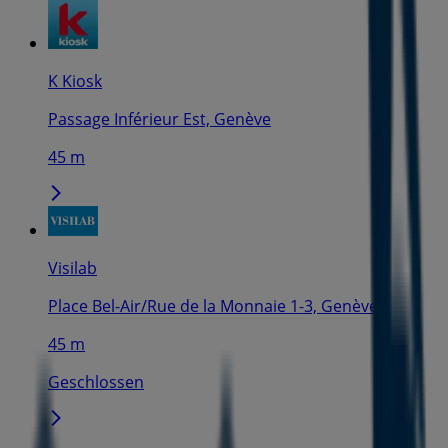
K Kiosk
Passage Inférieur Est, Genève
45 m
Visilab
Place Bel-Air/Rue de la Monnaie 1-3, Genève
45 m
Geschlossen