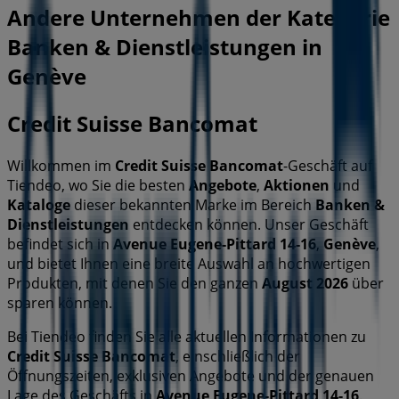
Andere Unternehmen der Kategorie
Banken & Dienstleistungen in
Genève
Credit Suisse Bancomat
Willkommen im
Credit Suisse Bancomat
-Geschäft auf
Tiendeo, wo Sie die besten
Angebote
,
Aktionen
und
Kataloge
dieser bekannten Marke im Bereich
Banken &
Dienstleistungen
entdecken können. Unser Geschäft
befindet sich in
Avenue Eugene-Pittard 14-16
,
Genève
,
und bietet Ihnen eine breite Auswahl an hochwertigen
Produkten, mit denen Sie den ganzen
August 2026
über
sparen können.
Bei Tiendeo finden Sie alle aktuellen Informationen zu
Credit Suisse Bancomat
, einschließlich der
Öffnungszeiten, exklusiven Angebote und der genauen
Lage des Geschäfts in
Avenue Eugene-Pittard 14-16
.