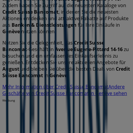
Zudem haben Sie Zugriff auf die neuesten Kataloge von
Credit Suisse Bancomat
, in denen Sie die neuesten
Aktionen entdecken und attraktive Rabatte auf Produkte
aus
Banken & Dienstleistungen
für Ihre Einkäufe in
Genève
nutzen können.
Nutzen Sie die Gelegenheit, das
Credit Suisse
Bancomat
-Geschäft in
Avenue Eugene-Pittard 14-16
zu
besuchen und ein umfassendes Einkaufserlebnis zu
genießen. Entdecken Sie unsere aktuellen Angebote für
August
und bleiben Sie über die besten Deals von
Credit
Suisse Bancomat
in
Genève
Mehr Information über Credit Suisse Bancomat
Andere
Geschäfte von Credit Suisse Bancomat in Genève sehen
Werbung