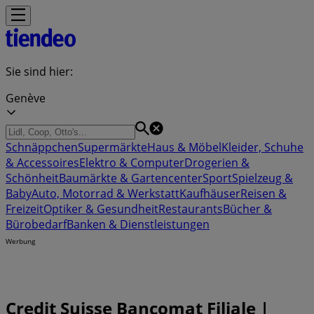
Sie sind hier:
Genève
Schnäppchen
Supermärkte
Haus & Möbel
Kleider, Schuhe
& Accessoires
Elektro & Computer
Drogerien &
Schönheit
Baumärkte & Gartencenter
Sport
Spielzeug &
Baby
Auto, Motorrad & Werkstatt
Kaufhäuser
Reisen &
Freizeit
Optiker & Gesundheit
Restaurants
Bücher &
Bürobedarf
Banken & Dienstleistungen
Werbung
Credit Suisse Bancomat Filiale |