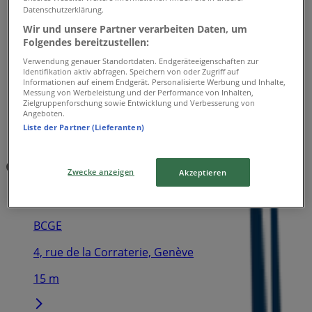
Datenschutzerklärung.
Wir und unsere Partner verarbeiten Daten, um
Folgendes bereitzustellen:
Verwendung genauer Standortdaten. Endgeräteeigenschaften zur
Identifikation aktiv abfragen. Speichern von oder Zugriff auf
Informationen auf einem Endgerät. Personalisierte Werbung und Inhalte,
Messung von Werbeleistung und der Performance von Inhalten,
Zielgruppenforschung sowie Entwicklung und Verbesserung von
Angeboten.
Liste der Partner (Lieferanten)
Geschäfte in der Nähe
Zwecke anzeigen
Akzeptieren
BCGE
4, rue de la Corraterie, Genève
15 m