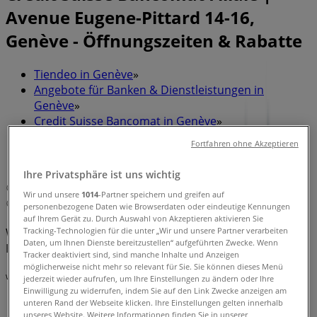
Avenue Eugene-Pittard 14-16,
Genève - Öffnungszeiten & Rabatte
Tiendeo in Genève
»
Angebote für Banken & Dienstleistungen in
Genève
»
Credit Suisse Bancomat in Genève
»
Fortfahren ohne Akzeptieren
Credit Suisse Bancomat | Avenue Eugene-Pittard
14-16
Ihre Privatsphäre ist uns wichtig
Karte
41583220693
Wir und unsere
1014
-Partner speichern und greifen auf
Karte
41583220693
personenbezogene Daten wie Browserdaten oder eindeutige Kennungen
auf Ihrem Gerät zu. Durch Auswahl von Akzeptieren aktivieren Sie
Wir sind gerade dabei Angebote zu "Credit Suisse
Tracking-Technologien für die unter „Wir und unsere Partner verarbeiten
Daten, um Ihnen Dienste bereitzustellen“ aufgeführten Zwecke. Wenn
Bancomat" zu veröffentlichen
Tracker deaktiviert sind, sind manche Inhalte und Anzeigen
möglicherweise nicht mehr so relevant für Sie. Sie können dieses Menü
Werbung
jederzeit wieder aufrufen, um Ihre Einstellungen zu ändern oder Ihre
Einwilligung zu widerrufen, indem Sie auf den Link Zwecke anzeigen am
unteren Rand der Webseite klicken. Ihre Einstellungen gelten innerhalb
unseres Website. Weitere Informationen finden Sie in unserer