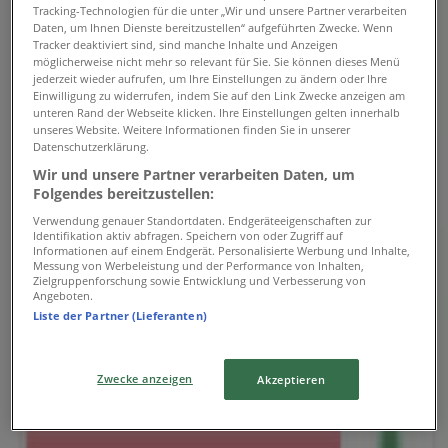
07:00 - 19:00
Tracking-Technologien für die unter „Wir und unsere Partner verarbeiten
Daten, um Ihnen Dienste bereitzustellen“ aufgeführten Zwecke. Wenn
Mittwoch
Tracker deaktiviert sind, sind manche Inhalte und Anzeigen
07:00 - 19:00
möglicherweise nicht mehr so relevant für Sie. Sie können dieses Menü
Donnerstag
jederzeit wieder aufrufen, um Ihre Einstellungen zu ändern oder Ihre
07:00 - 19:00
Einwilligung zu widerrufen, indem Sie auf den Link Zwecke anzeigen am
unteren Rand der Webseite klicken. Ihre Einstellungen gelten innerhalb
Freitag
unseres Website. Weitere Informationen finden Sie in unserer
07:00 - 19:00
Datenschutzerklärung.
Samstag
Wir und unsere Partner verarbeiten Daten, um
07:00 - 17:00
Folgendes bereitzustellen:
Karte
071 352 60 22
Verwendung genauer Standortdaten. Endgeräteeigenschaften zur
Identifikation aktiv abfragen. Speichern von oder Zugriff auf
Informationen auf einem Endgerät. Personalisierte Werbung und Inhalte,
Jetzt geöffnet
Bis 19:00
Messung von Werbeleistung und der Performance von Inhalten,
Zielgruppenforschung sowie Entwicklung und Verbesserung von
Angeboten.
Liste der Partner (Lieferanten)
Sonntag
Geschlossen
Zwecke anzeigen
Akzeptieren
Montag
07:00 - 19:00