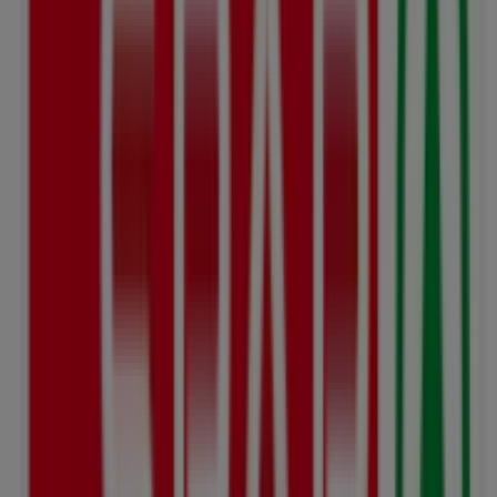
Obstmarkt 1, Herisau
58 m
Jetzt geöffnet
SPAR
Kasernenstrasse 2, Herisau
74 m
Jetzt geöffnet
Tchibo