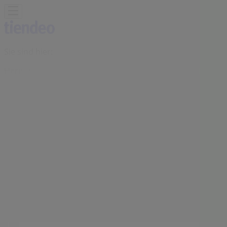
Sie sind hier:
Herisau
Schnäppchen
Supermärkte
Haus & Möbel
Kleider, Schuhe
& Accessoires
Elektro & Computer
Drogerien &
Schönheit
Baumärkte & Gartencenter
Sport
Spielzeug &
Baby
Auto, Motorrad & Werkstatt
Kaufhäuser
Reisen &
Freizeit
Optiker & Gesundheit
Restaurants
Bücher &
Bürobedarf
Banken & Dienstleistungen
Werbung
SPAR Filiale | Kasernenstrasse 2,