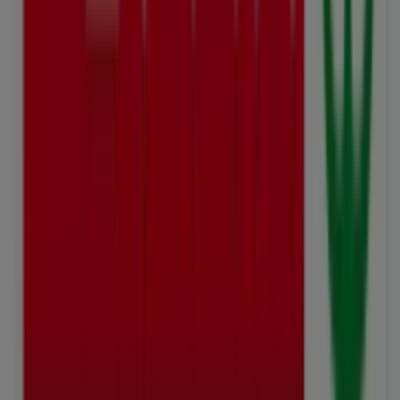
Angebote und der genauen Lage des Geschäfts in
Kasernenstrasse 2
. Zudem haben Sie Zugriff auf die
neuesten Kataloge von
SPAR
, in denen Sie die neuesten
Aktionen entdecken und attraktive Rabatte auf Produkte
aus
Supermärkte
für Ihre Einkäufe in
Herisau
nutzen
können.
Nutzen Sie die Gelegenheit, das
SPAR
-Geschäft in
Kasernenstrasse 2
zu besuchen und ein umfassendes
Einkaufserlebnis zu genießen. Entdecken Sie unsere
aktuellen Angebote für
August
und bleiben Sie über die
besten Deals von
SPAR
in
Herisau
Mehr Information über SPAR
Andere Geschäfte von SPAR
in Herisau sehen
Werbung