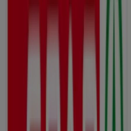
Exklusivi Deals für üsi Chunde
Läuft am 12.8. ab
Dieser SPAR Shop hat die folgenden Öffnungszeiten:
Sonntag , Montag 07:00 - 19:00, Dienstag 07:00 - 19:00,
Mittwoch 07:00 - 19:00, Donnerstag 07:00 - 19:00, Freitag
07:00 - 19:00, Samstag 07:00 - 17:00.
In diesem SPAR Shop sind derzeit 1 Kataloge verfügbar.
Durchsuche den neuesten "Exklusivi Deals für üsi
Chunde" SPAR-Katalog in Kasernenstrasse 2, gültig vom
6.8.2026 bis 12.8.2026 und fang jetzt an zu sparen!
Geschäfte in der Nähe
UBS