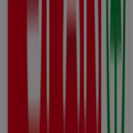
Jetzt geöffnet
Andere Unternehmen der Kategorie
Supermärkte in Herisau
SPAR
Willkommen im
SPAR
-Geschäft auf Tiendeo, wo Sie die
besten
Angebote
,
Aktionen
und
Kataloge
dieser
bekannten Marke im Bereich
Supermärkte
entdecken
können. Unser Geschäft befindet sich in
Kasernenstrasse 2
,
Herisau
, und bietet Ihnen eine
breite Auswahl an hochwertigen Produkten, mit denen
Sie den ganzen
August 2026
über sparen können.
Bei Tiendeo finden Sie alle aktuellen Informationen zu
SPAR
, einschließlich der Öffnungszeiten, exklusiven