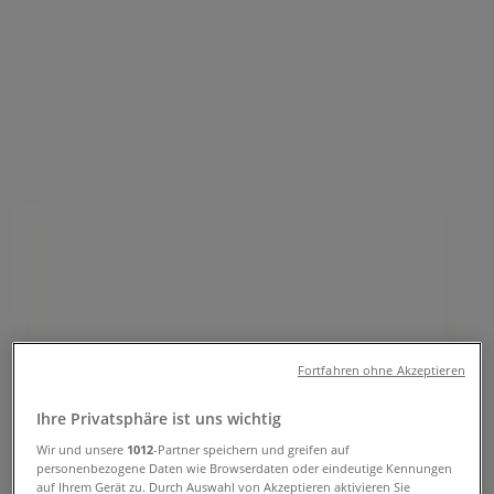
Herisau - Öffnungszeiten &
Prospekte
Tiendeo in Herisau
»
Angebote für Supermärkte in Herisau
»
SPAR in Herisau
»
SPAR | Kasernenstrasse 2
Jetzt geöffnet
Bis 19:00
Sonntag
Fortfahren ohne Akzeptieren
Geschlossen
Ihre Privatsphäre ist uns wichtig
Montag
Wir und unsere
1012
-Partner speichern und greifen auf
07:00 - 19:00
personenbezogene Daten wie Browserdaten oder eindeutige Kennungen
Dienstag
auf Ihrem Gerät zu. Durch Auswahl von Akzeptieren aktivieren Sie