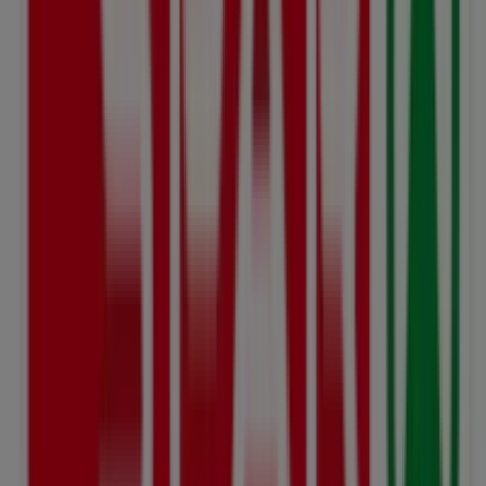
Kasernenstrasse 2, Herisau
85 m
K Kiosk
Kasernenstrasse 2, Herisau
87 m
SWICA
Kasernenstrasse 6, Herisau
100 m