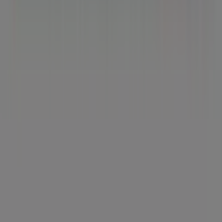
Tiendeo ist Teil von Shopfully, dem Tech-Unternehmen,
das das lokale Einkaufen weltweit neu erfindet.
Tiendeo
Was wir machen
Business-Lösungen
Nachrichten und Medien
Mit uns arbeiten
Kontakt aufnehmen