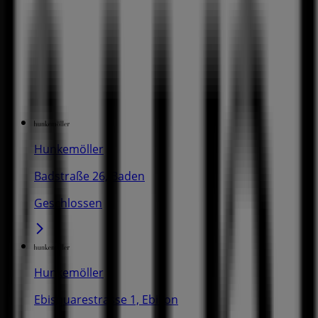
Hunkemöller
Badstraße 26, Baden
Geschlossen
Hunkemöller
Ebisquarestrasse 1, Ebikon