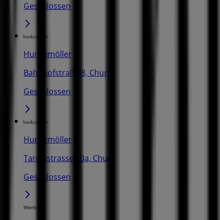
Geschlossen
Hunkemöller
Bahnhofstraße 8, Chur
Geschlossen
Hunkemöller
Tardisstrasse 20a, Chur
Geschlossen
Werbung