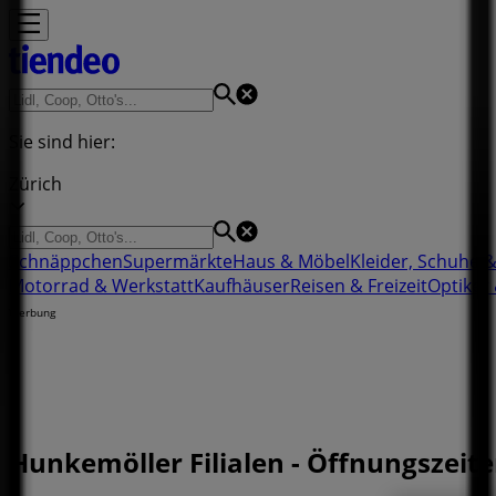
Sie sind hier:
Zürich
Schnäppchen
Supermärkte
Haus & Möbel
Kleider, Schuhe 
Motorrad & Werkstatt
Kaufhäuser
Reisen & Freizeit
Optiker
Werbung
Hunkemöller Filialen - Öffnungszeit