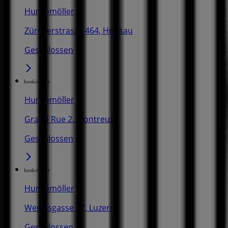
Hunkemöller
Zürcherstrasse 464, Herisau
Geschlossen
Hunkemöller
Grand Rue 2, Montreux
Geschlossen
Hunkemöller
Weggisgasse 17, Luzern
Geschlossen