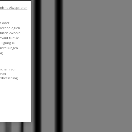
 ohne Akzeptieren
n oder
-Technologien
ührten Zwecke.
vant für Sie.
lligung zu
instellungen
ng.
eichern von
 von
erbesserung