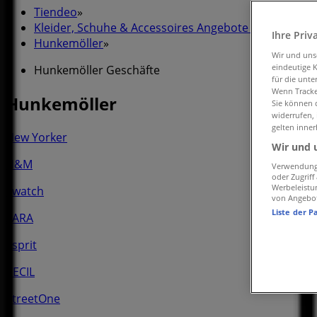
Tiendeo
»
Kleider, Schuhe & Accessoires Angebote in der Nähe
Ihre Priv
Hunkemöller
»
Wir und un
eindeutige 
Hunkemöller Geschäfte
für die unte
Wenn Tracker
Hunkemöller
Sie können d
widerrufen,
gelten inner
New Yorker
Wir und 
H&M
Verwendung 
oder Zugrif
Werbeleistu
Swatch
von Angebo
Liste der P
ZARA
Esprit
CECIL
StreetOne