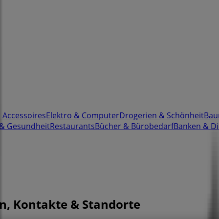
& Accessoires
Elektro & Computer
Drogerien & Schönheit
Bau
 & Gesundheit
Restaurants
Bücher & Bürobedarf
Banken & Di
en, Kontakte & Standorte