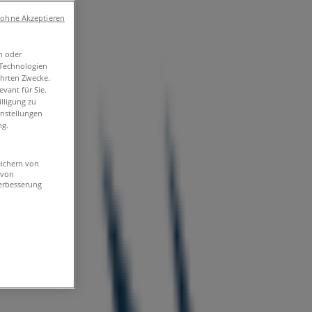
 ohne Akzeptieren
n oder
-Technologien
ührten Zwecke.
vant für Sie.
lligung zu
instellungen
ng.
eichern von
 von
erbesserung