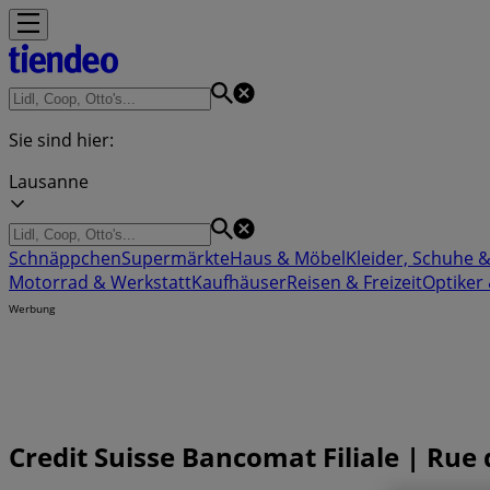
Sie sind hier:
Lausanne
Schnäppchen
Supermärkte
Haus & Möbel
Kleider, Schuhe 
Motorrad & Werkstatt
Kaufhäuser
Reisen & Freizeit
Optiker
Werbung
Credit Suisse Bancomat Filiale | Rue