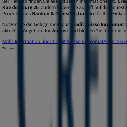
Bei Tiendeo finden Sie alle aktuellen Informationen zu
Cre
Rue de Bourg 26
. Zudem haben Sie Zugriff auf die neuest
Produkte aus
Banken & Dienstleistungen
für Ihre Einkäu
Nutzen Sie die Gelegenheit, das
Credit Suisse Bancomat
-
aktuellen Angebote für
August
und bleiben Sie über die b
Mehr Information über Credit Suisse Bancomat
Andere Ges
Werbung