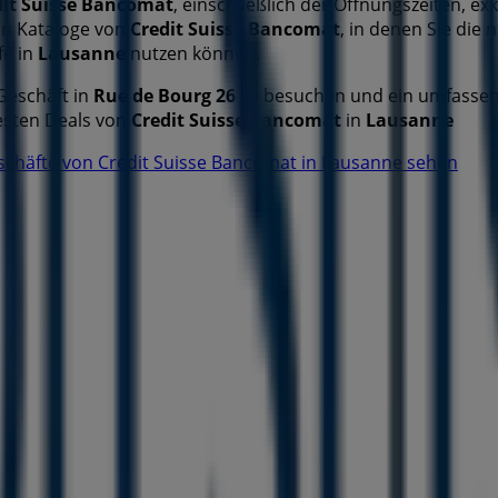
dit Suisse Bancomat
, einschließlich der Öffnungszeiten, 
en Kataloge von
Credit Suisse Bancomat
, in denen Sie die
fe in
Lausanne
nutzen können.
Geschäft in
Rue de Bourg 26
zu besuchen und ein umfassend
esten Deals von
Credit Suisse Bancomat
in
Lausanne
chäfte von Credit Suisse Bancomat in Lausanne sehen