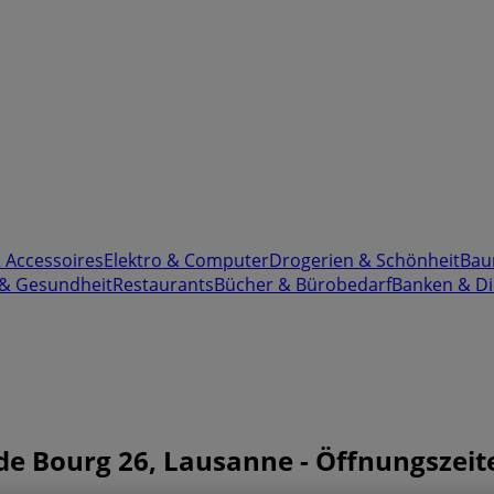
& Accessoires
Elektro & Computer
Drogerien & Schönheit
Bau
 & Gesundheit
Restaurants
Bücher & Bürobedarf
Banken & Di
 de Bourg 26, Lausanne - Öffnungszei