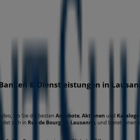
Banken & Dienstleistungen in Lausan
endeo, wo Sie die besten
Angebote
,
Aktionen
und
Kataloge
ndet sich in
Rue de Bourg 26
,
Lausanne
, und bietet Ihnen