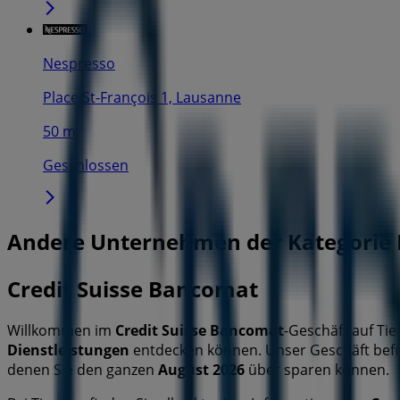
Nespresso
Place St-François 1, Lausanne
50 m
Geschlossen
Andere Unternehmen der Kategorie 
Credit Suisse Bancomat
Willkommen im
Credit Suisse Bancomat
-Geschäft auf Ti
Dienstleistungen
entdecken können. Unser Geschäft befi
denen Sie den ganzen
August 2026
über sparen können.