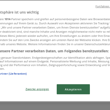
Fortfahren
e
»
atsphäre ist uns wichtig
sere
1014
-Partner speichern und greifen auf personenbezogene Daten wie Browserdate
Kennungen auf Ihrem Gerät zu. Durch Auswahl von Akzeptieren aktivieren Sie Tracking
r „Wir und unsere Partner verarbeiten Daten, um Ihnen Dienste bereitzustellen“ aufgef
 deaktiviert sind, sind manche Inhalte und Anzeigen möglicherweise nicht mehr so rele
ieses Menü jederzeit wieder aufrufen, um Ihre Einstellungen zu ändern oder Ihre Einwi
 indem Sie auf den Link Zwecke anzeigen am unteren Rand der Webseite klicken. Ihre E
halb unseres Website. Weitere Informationen finden Sie in unserer Datenschutzerkläru
unsere Partner verarbeiten Daten, um Folgendes bereitzustellen:
genauer Standortdaten. Endgeräteeigenschaften zur Identifikation aktiv abfragen. Sp
f auf Informationen auf einem Endgerät. Personalisierte Werbung und Inhalte, Messung
ng und der Performance von Inhalten, Zielgruppenforschung sowie Entwicklung und V
ten.
artner (Lieferanten)
Zwecke anzeigen
Akzeptieren