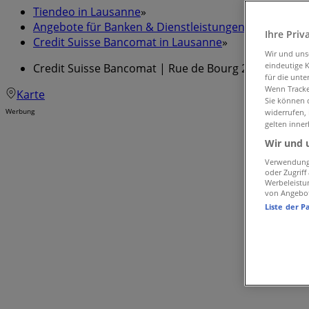
Tiendeo in Lausanne
»
Angebote für Banken & Dienstleistungen in Lausann
Ihre Priv
Credit Suisse Bancomat in Lausanne
»
Wir und un
eindeutige 
Credit Suisse Bancomat | Rue de Bourg 26
für die unte
Wenn Tracker
Karte
Sie können d
Werbung
widerrufen,
gelten inner
Wir und 
Verwendung 
oder Zugrif
Werbeleistu
von Angebo
Liste der P