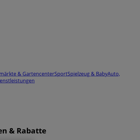
märkte & Gartencenter
Sport
Spielzeug & Baby
Auto,
enstleistungen
ten & Rabatte