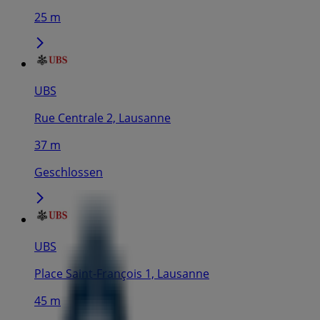
25 m
UBS
Rue Centrale 2, Lausanne
37 m
Geschlossen
UBS
Place Saint-François 1, Lausanne
45 m