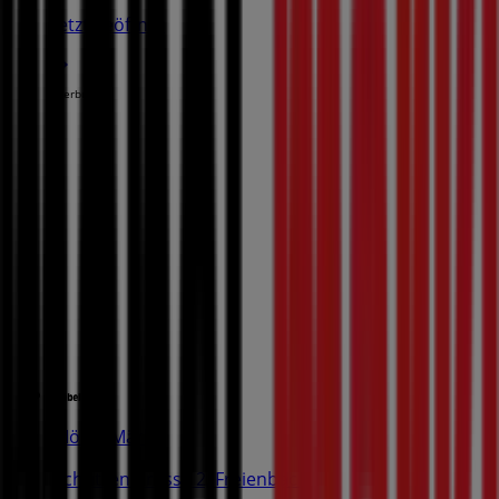
Jetzt geöffnet
Werbung
Möbel Märki
Schützenstrasse 2, Freienbach