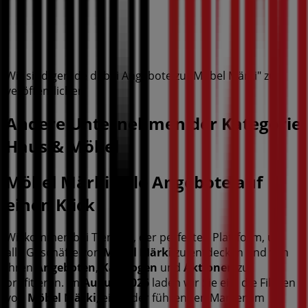
Wir sind gerade dabei Angebote zu "Möbel Märki" zu
veröffentlichen
Andere Unternehmen der Kategorie
Haus & Möbel
Möbel Märki, alle Angebote auf
einen Klick
Willkommen bei Tiendeo, der perfekten Plattform, um
alle Geschäfte von
Möbel Märki
zu entdecken und von
ihren
Angeboten
,
Katalogen
und
Aktionen
zu
profitieren. Im
August 2026
laden wir Sie ein, die Filialen
von
Möbel Märki
, einer der führenden Marken im