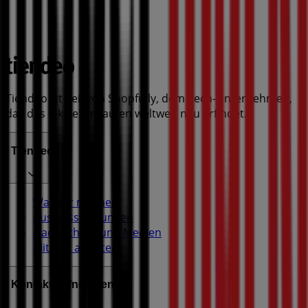
Tiendeo ist Teil von Shopfully, dem Tech-Unternehmen,
das das lokale Einkaufen weltweit neu erfindet.
Tiendeo
Was wir machen
Business-Lösungen
Nachrichten und Medien
Mit uns arbeiten
Kontakt aufnehmen