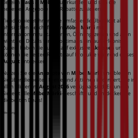
Bereich
Haus & Möbel
, zu erkunden und sich die
neuesten Angebote und Rabatte zu sichern.
Tiendeo bietet Ihnen eine umfassende Übersicht aller
physischen Geschäfte von
Möbel Märki
mit
Informationen zu Standorten, Öffnungszeiten und allen
wichtigen Details für ein optimales Einkaufserlebnis.
Zudem haben Sie Zugriff auf exklusive
Aktionen
und
können die besten Rabatte auf Produkte während dieses
August
entdecken.
Nutzen Sie die
Angebote
von
Möbel Märki
und bleiben
Sie über die besten Preise und Aktionen informiert, die in
allen Filialen im
August 2026
verfügbar sind. Erkunden
Sie jetzt alle
Möbel Märki
-Geschäfte und entdecken Sie
die besten Deals!
Werbung