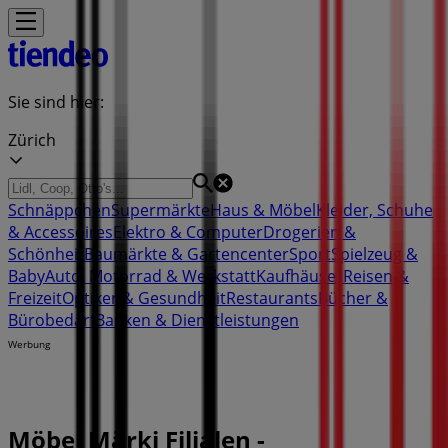
Sie sind hier:
Zürich
Schnäppchen
Supermärkte
Haus & Möbel
Kleider, Schuhe
& Accessoires
Elektro & Computer
Drogerien &
Schönheit
Baumärkte & Gartencenter
Sport
Spielzeug &
Baby
Auto, Motorrad & Werkstatt
Kaufhäuser
Reisen &
Freizeit
Optiker & Gesundheit
Restaurants
Bücher &
Bürobedarf
Banken & Dienstleistungen
Werbung
Möbel Märki Filialen -