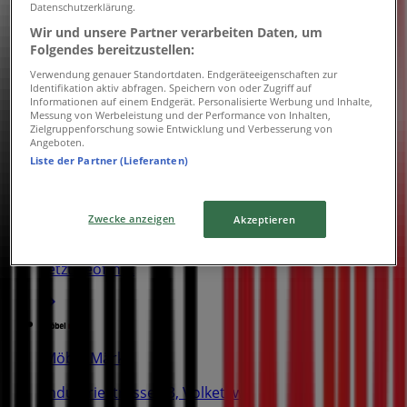
Datenschutzerklärung.
Wir und unsere Partner verarbeiten Daten, um
Möbel Märki
Folgendes bereitzustellen:
Ey 23, Ittigen
Verwendung genauer Standortdaten. Endgeräteeigenschaften zur
Identifikation aktiv abfragen. Speichern von oder Zugriff auf
Informationen auf einem Endgerät. Personalisierte Werbung und Inhalte,
Jetzt geöffnet
Messung von Werbeleistung und der Performance von Inhalten,
Zielgruppenforschung sowie Entwicklung und Verbesserung von
Angeboten.
Liste der Partner (Lieferanten)
Möbel Märki
Zwecke anzeigen
Akzeptieren
Riedstrasse 1, Dietikon
Jetzt geöffnet
Möbel Märki
Industriestrasse 13, Volketswil