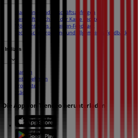
Marketing- und Geschäftsanfragen
Geschäft falsch auf der Karte geortet
Wöchentliches Anzeigen-Feedback
Technische Probleme und allgemeines Feedback
Indizes
Marken
Unternehmen
Produkte
Städte
Die App von Tiendeo herunterladen