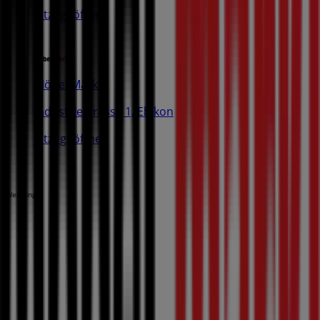
Jetzt geöffnet
Möbel Märki
Industriestrasse 1, Ebikon
Jetzt geöffnet
Werbung