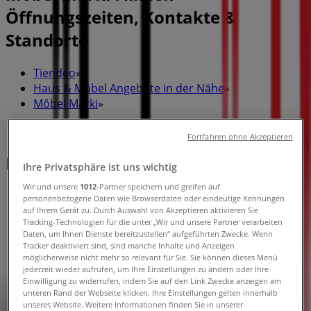
Öffnungszeiten, Kontakte &
Standorte
Tiendeo
»
Haus & Möbel Angebote in der Nähe
»
Möbel Märki
»
Möbel Märki Geschäfte
Fortfahren ohne Akzeptieren
Möbel Märki
Ihre Privatsphäre ist uns wichtig
Wir und unsere
1012
-Partner speichern und greifen auf
personenbezogene Daten wie Browserdaten oder eindeutige Kennungen
auf Ihrem Gerät zu. Durch Auswahl von Akzeptieren aktivieren Sie
Möbel Märki
Tracking-Technologien für die unter „Wir und unsere Partner verarbeiten
Daten, um Ihnen Dienste bereitzustellen“ aufgeführten Zwecke. Wenn
Tracker deaktiviert sind, sind manche Inhalte und Anzeigen
Märkiweg 1, Suhr
möglicherweise nicht mehr so relevant für Sie. Sie können dieses Menü
jederzeit wieder aufrufen, um Ihre Einstellungen zu ändern oder Ihre
Jetzt geöffnet
Einwilligung zu widerrufen, indem Sie auf den Link Zwecke anzeigen am
unteren Rand der Webseite klicken. Ihre Einstellungen gelten innerhalb
unseres Website. Weitere Informationen finden Sie in unserer