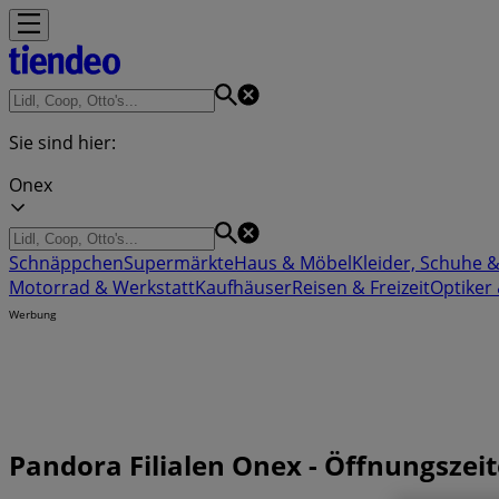
Sie sind hier:
Onex
Schnäppchen
Supermärkte
Haus & Möbel
Kleider, Schuhe 
Motorrad & Werkstatt
Kaufhäuser
Reisen & Freizeit
Optiker
Werbung
Pandora Filialen Onex - Öffnungszei