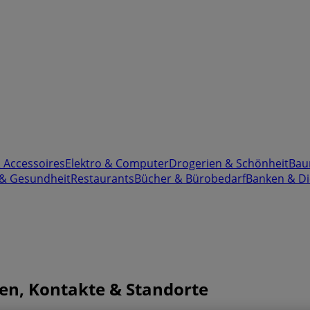
& Accessoires
Elektro & Computer
Drogerien & Schönheit
Bau
 & Gesundheit
Restaurants
Bücher & Bürobedarf
Banken & Di
ten, Kontakte & Standorte