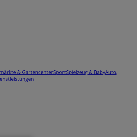
märkte & Gartencenter
Sport
Spielzeug & Baby
Auto,
enstleistungen