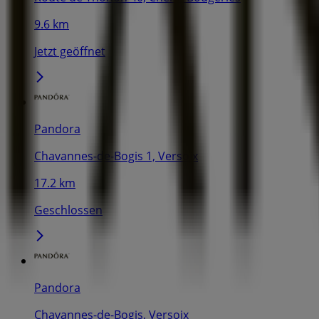
9.6 km
Jetzt geöffnet
Pandora
Chavannes-de-Bogis 1, Versoix
17.2 km
Geschlossen
Pandora
Chavannes-de-Bogis, Versoix