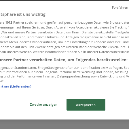
Fortfahren
atsphäre ist uns wichtig
sere
1012
-Partner speichern und greifen auf personenbezogene Daten wie Browserdate
Kennungen auf Ihrem Gerät zu. Durch Auswahl von Akzeptieren aktivieren Sie Tracking
r „Wir und unsere Partner verarbeiten Daten, um Ihnen Dienste bereitzustellen“ aufgef
 deaktiviert sind, sind manche Inhalte und Anzeigen möglicherweise nicht mehr so rele
ieses Menü jederzeit wieder aufrufen, um Ihre Einstellungen zu ändern oder Ihre Einwi
 indem Sie auf den Link Zwecke anzeigen am unteren Rand der Webseite klicken. Ihre E
halb unseres Website. Weitere Informationen finden Sie in unserer Datenschutzerkläru
unsere Partner verarbeiten Daten, um Folgendes bereitzustellen:
genauer Standortdaten. Endgeräteeigenschaften zur Identifikation aktiv abfragen. Sp
f auf Informationen auf einem Endgerät. Personalisierte Werbung und Inhalte, Messung
ng und der Performance von Inhalten, Zielgruppenforschung sowie Entwicklung und V
ten.
artner (Lieferanten)
Zwecke anzeigen
Akzeptieren