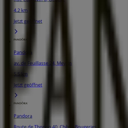
4.2 km
Jetzt geöffnet
Pandora
av. de Feuillasse 24, Meyrin
5.5 km
Jetzt geöffnet
Pandora
Route de Thonon 40, Chêne-Bougeries