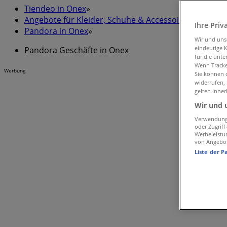
Tiendeo in Onex
»
Angebote für Kleider, Schuhe & Accessoires in Onex
»
Ihre Priv
Pandora in Onex
»
Wir und un
eindeutige 
Pandora Geschäfte in Onex
für die unte
Wenn Tracker
Werbung
Sie können d
widerrufen,
gelten inner
Wir und 
Verwendung 
oder Zugrif
Werbeleistu
von Angebo
Liste der P