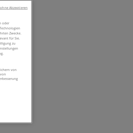
 ohne Akzeptieren
n oder
-Technologien
ührten Zwecke.
vant für Sie.
lligung zu
instellungen
ng.
eichern von
 von
erbesserung