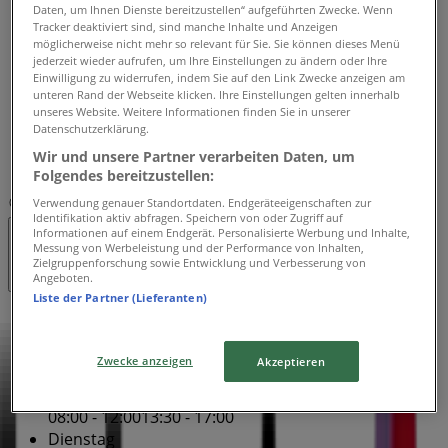
Daten, um Ihnen Dienste bereitzustellen“ aufgeführten Zwecke. Wenn
08:00 - 12:00
13:30 - 17:00
Tracker deaktiviert sind, sind manche Inhalte und Anzeigen
Donnerstag
möglicherweise nicht mehr so relevant für Sie. Sie können dieses Menü
jederzeit wieder aufrufen, um Ihre Einstellungen zu ändern oder Ihre
08:00 - 12:00
13:30 - 17:00
Einwilligung zu widerrufen, indem Sie auf den Link Zwecke anzeigen am
Freitag
unteren Rand der Webseite klicken. Ihre Einstellungen gelten innerhalb
08:00 - 12:00
13:30 - 17:00
unseres Website. Weitere Informationen finden Sie in unserer
Samstag
Datenschutzerklärung.
Wir und unsere Partner verarbeiten Daten, um
Geschlossen
Folgendes bereitzustellen:
Verwendung genauer Standortdaten. Endgeräteeigenschaften zur
Karte
+41 58 280 76 88
Identifikation aktiv abfragen. Speichern von oder Zugriff auf
Informationen auf einem Endgerät. Personalisierte Werbung und Inhalte,
Geschlossen
Messung von Werbeleistung und der Performance von Inhalten,
Zielgruppenforschung sowie Entwicklung und Verbesserung von
Angeboten.
Liste der Partner (Lieferanten)
Sonntag
Geschlossen
Zwecke anzeigen
Akzeptieren
Montag
08:00 - 12:00
13:30 - 17:00
Dienstag