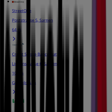
StreetOne
Poststrasse 5, Sarnen
64 m
Credit Suisse Bancomat
Lindenstrasse 6, Sarnen
105 m
Geschlossen