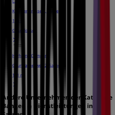
Landi
Kernserstrasse 1, Sarnen
154 m
Geschlossen
High-End Company
Grundacherweg 2, Sarnen
161 m
Andere Unternehmen der Kategorie
Banken & Dienstleistungen in
Sarnen