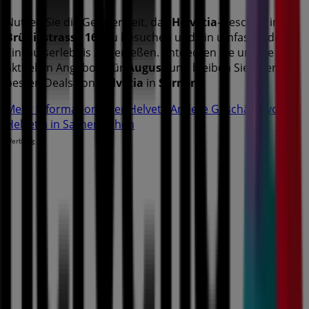
Nutzen Sie die Gelegenheit, das
Helvetia
-Geschäft in
Brünigstrasse 164
zu besuchen und ein umfassendes
Einkaufserlebnis zu genießen. Entdecken Sie unsere
aktuellen Angebote für
August
und bleiben Sie über die
besten Deals von
Helvetia
in
Sarnen
Mehr Information über Helvetia
Andere Geschäfte von
Helvetia in Sarnen sehen
Werbung