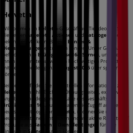
Helvetia
Willkommen im
Helvetia
-Geschäft auf Tiendeo, wo Sie
die besten
Angebote
,
Aktionen
und
Kataloge
dieser
bekannten Marke im Bereich
Banken &
Dienstleistungen
entdecken können. Unser Geschäft
befindet sich in
Brünigstrasse 164
,
Sarnen
, und bietet
Ihnen eine breite Auswahl an hochwertigen Produkten,
mit denen Sie den ganzen
August 2026
über sparen
können.
Bei Tiendeo finden Sie alle aktuellen Informationen zu
Helvetia
, einschließlich der Öffnungszeiten, exklusiven
Angebote und der genauen Lage des Geschäfts in
Brünigstrasse 164
. Zudem haben Sie Zugriff auf die
neuesten Kataloge von
Helvetia
, in denen Sie die
neuesten Aktionen entdecken und attraktive Rabatte auf
Produkte aus
Banken & Dienstleistungen
für Ihre
Einkäufe in
Sarnen
nutzen können.