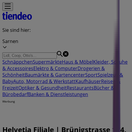
Sie sind hier:
Sarnen
Schnäppchen
Supermärkte
Haus & Möbel
Kleider, Schuhe
& Accessoires
Elektro & Computer
Drogerien &
Schönheit
Baumärkte & Gartencenter
Sport
Spielzeug &
Baby
Auto, Motorrad & Werkstatt
Kaufhäuser
Reisen &
Freizeit
Optiker & Gesundheit
Restaurants
Bücher &
Bürobedarf
Banken & Dienstleistungen
Werbung
Helvetia Filiale | Brünigstrasse 164,