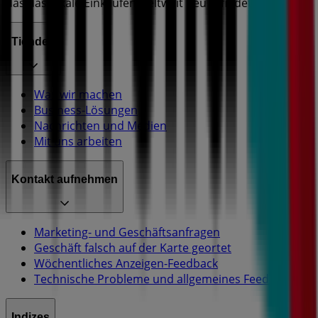
das das lokale Einkaufen weltweit neu erfindet.
Tiendeo
Was wir machen
Business-Lösungen
Nachrichten und Medien
Mit uns arbeiten
Kontakt aufnehmen
Marketing- und Geschäftsanfragen
Geschäft falsch auf der Karte geortet
Wöchentliches Anzeigen-Feedback
Technische Probleme und allgemeines Feedback
Indizes