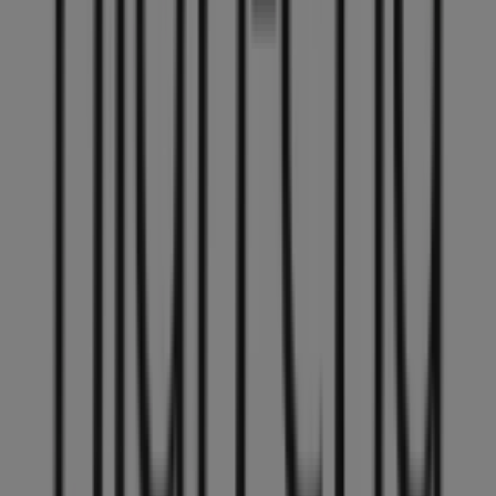
42 m
Jetzt geöffnet
Bayard
Untertor 32, Winterthur
42 m
Jetzt geöffnet
Andere Unternehmen der Kategorie
Elektro & Computer in Winterthur
High-End Company