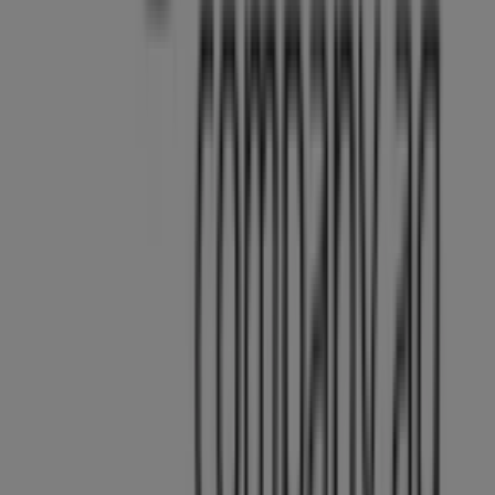
Tiendeo ist Teil von Shopfully, dem Tech-Unternehmen,
das das lokale Einkaufen weltweit neu erfindet.