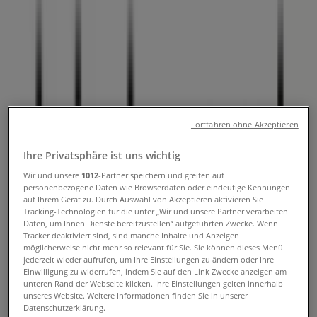
Stadlerstrasse 10, Winterthur -
Öffnungszeiten & Aktionen
Tiendeo in Winterthur
»
Angebote für Elektro & Computer in Winterthur
»
High-End Company in Winterthur
»
Fortfahren ohne Akzeptieren
High-End Company | Stadlerstrasse 10
Ihre Privatsphäre ist uns wichtig
Karte
052 335 25 53
Karte
052 335 25 53
Wir und unsere
1012
-Partner speichern und greifen auf
personenbezogene Daten wie Browserdaten oder eindeutige Kennungen
Wir sind gerade dabei Angebote zu "High-End Company"
auf Ihrem Gerät zu. Durch Auswahl von Akzeptieren aktivieren Sie
Tracking-Technologien für die unter „Wir und unsere Partner verarbeiten
zu veröffentlichen
Daten, um Ihnen Dienste bereitzustellen“ aufgeführten Zwecke. Wenn
Tracker deaktiviert sind, sind manche Inhalte und Anzeigen
Werbung
möglicherweise nicht mehr so relevant für Sie. Sie können dieses Menü
jederzeit wieder aufrufen, um Ihre Einstellungen zu ändern oder Ihre
Einwilligung zu widerrufen, indem Sie auf den Link Zwecke anzeigen am
unteren Rand der Webseite klicken. Ihre Einstellungen gelten innerhalb
unseres Website. Weitere Informationen finden Sie in unserer
Datenschutzerklärung.