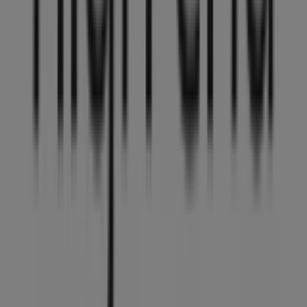
Willkommen im
High-End Company
-Geschäft auf
Tiendeo, wo Sie die besten
Angebote
,
Aktionen
und
Kataloge
dieser bekannten Marke im Bereich
Elektro &
Computer
entdecken können. Unser Geschäft befindet
sich in
Stadlerstrasse 10
,
Winterthur
, und bietet Ihnen
eine breite Auswahl an hochwertigen Produkten, mit
denen Sie den ganzen
August 2026
über sparen können.
Bei Tiendeo finden Sie alle aktuellen Informationen zu
High-End Company
, einschließlich der Öffnungszeiten,
exklusiven Angebote und der genauen Lage des
Geschäfts in
Stadlerstrasse 10
. Zudem haben Sie Zugriff
auf die neuesten Kataloge von
High-End Company
, in
denen Sie die neuesten Aktionen entdecken und
attraktive Rabatte auf Produkte aus
Elektro & Computer
für Ihre Einkäufe in
Winterthur
nutzen können.
Nutzen Sie die Gelegenheit, das
High-End Company
-
Geschäft in
Stadlerstrasse 10
zu besuchen und ein