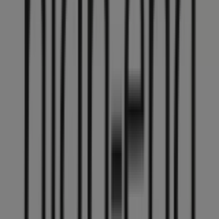
StreetOne
Bahnhofplatz 1-4, Winterthur
37 m
CECIL
Bahnhofplatz 1-4, Winterthur
37 m
Jetzt geöffnet
CECIL
Untertor 32, Winterthur