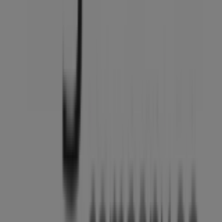
umfassendes Einkaufserlebnis zu genießen. Entdecken
Sie unsere aktuellen Angebote für
August
und bleiben
Sie über die besten Deals von
High-End Company
in
Winterthur
Mehr Information über High-End Company
Andere
Geschäfte von High-End Company in Winterthur sehen
Werbung