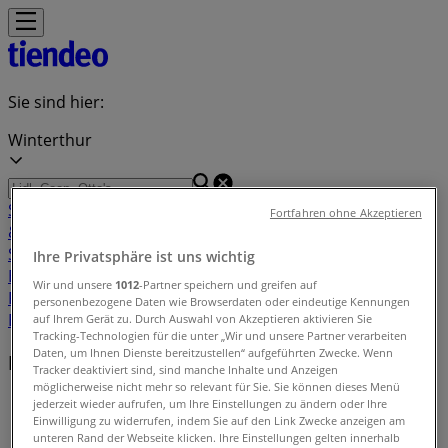
Sie sind hier:
Winterthur
Schnäppchen
Supermärkte
Haus & Möbel
Kleider, Schuhe
Fortfahren ohne Akzeptieren
& Accessoires
Elektro & Computer
Drogerien &
Schönheit
Baumärkte & Gartencenter
Sport
Spielzeug &
Ihre Privatsphäre ist uns wichtig
Baby
Auto, Motorrad & Werkstatt
Kaufhäuser
Reisen &
Wir und unsere
1012
-Partner speichern und greifen auf
Freizeit
Optiker & Gesundheit
Restaurants
Bücher &
personenbezogene Daten wie Browserdaten oder eindeutige Kennungen
Bürobedarf
Banken & Dienstleistungen
auf Ihrem Gerät zu. Durch Auswahl von Akzeptieren aktivieren Sie
Tracking-Technologien für die unter „Wir und unsere Partner verarbeiten
Daten, um Ihnen Dienste bereitzustellen“ aufgeführten Zwecke. Wenn
Filiale in der Nähe
Tracker deaktiviert sind, sind manche Inhalte und Anzeigen
möglicherweise nicht mehr so relevant für Sie. Sie können dieses Menü
Tiendeo in Winterthur
»
jederzeit wieder aufrufen, um Ihre Einstellungen zu ändern oder Ihre
Einwilligung zu widerrufen, indem Sie auf den Link Zwecke anzeigen am
unteren Rand der Webseite klicken. Ihre Einstellungen gelten innerhalb
Einzelhändlerindex in Winterthur