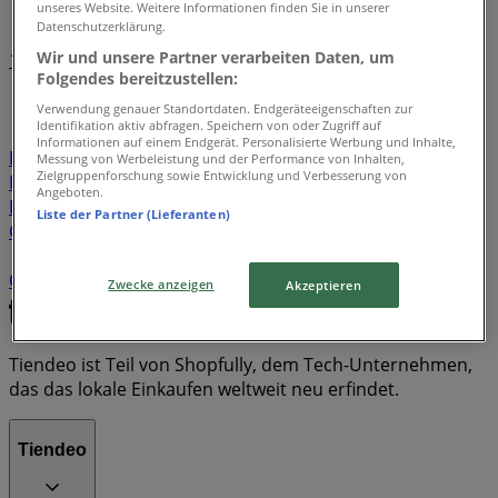
unseres Website. Weitere Informationen finden Sie in unserer
Datenschutzerklärung.
Wir und unsere Partner verarbeiten Daten, um
1
2
3
4
5
Folgendes bereitzustellen:
...
7
Verwendung genauer Standortdaten. Endgeräteeigenschaften zur
Identifikation aktiv abfragen. Speichern von oder Zugriff auf
Lidl
Aldi
Migros
Coop
Aligro
Otto's
Radikal
Informationen auf einem Endgerät. Personalisierte Werbung und Inhalte,
Denner
Landi
Salt
Interdiscount
New Yorker
Messung von Werbeleistung und der Performance von Inhalten,
Zielgruppenforschung sowie Entwicklung und Verbesserung von
Müller
K Kiosk
Volg
Prodega
Fust
Media Markt
Angeboten.
H&M
Jumbo
JYSK
UBS
Swatch
Migros Bank
Liste der Partner (Lieferanten)
Conforama
SPAR
Sunrise
ZARA
Swisscom
Esprit
Die Post
CECIL
StreetOne
Bonprix
Navyboot
Coop Bau+Hobby
Tchibo
MANGO
Lipo
Digitec
Zwecke anzeigen
Akzeptieren
Tiendeo ist Teil von Shopfully, dem Tech-Unternehmen,
das das lokale Einkaufen weltweit neu erfindet.
Tiendeo