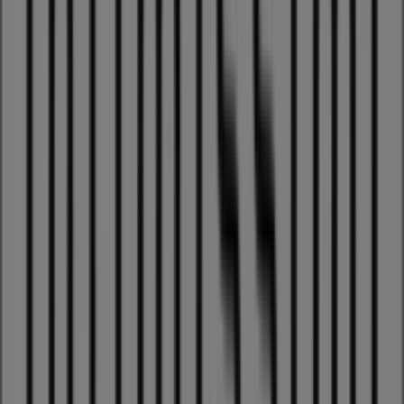
Kleider, Schuhe & Accessoires in
Zürich
Intimissimi
Willkommen im
Intimissimi
-Geschäft auf Tiendeo, wo
Sie die besten
Angebote
,
Aktionen
und
Kataloge
dieser
bekannten Marke im Bereich
Kleider, Schuhe &
Accessoires
entdecken können. Unser Geschäft befindet
sich in
Museumstrasse 1
,
Zürich
, und bietet Ihnen eine
breite Auswahl an hochwertigen Produkten, mit denen
Sie den ganzen
August 2026
über sparen können.
Bei Tiendeo finden Sie alle aktuellen Informationen zu
Intimissimi
, einschließlich der Öffnungszeiten,
exklusiven Angebote und der genauen Lage des
Geschäfts in
Museumstrasse 1
. Zudem haben Sie Zugriff
auf die neuesten Kataloge von
Intimissimi
, in denen Sie
die neuesten Aktionen entdecken und attraktive Rabatte