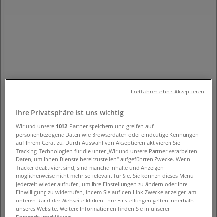
1, Zürich - Öffnungszeiten & Coupon
Tiendeo in Zürich
»
Angebote für Kleider, Schuhe & Accessoires in
Zürich
»
Intimissimi in Zürich
»
Intimissimi | Museumstrasse 1
Fortfahren ohne Akzeptieren
Karte
+41 44 210 11 35
Ihre Privatsphäre ist uns wichtig
Karte
+41 44 210 11 35
Wir und unsere
1012
-Partner speichern und greifen auf
Wir sind gerade dabei Angebote zu "Intimissimi" zu
personenbezogene Daten wie Browserdaten oder eindeutige Kennungen
veröffentlichen
auf Ihrem Gerät zu. Durch Auswahl von Akzeptieren aktivieren Sie
Tracking-Technologien für die unter „Wir und unsere Partner verarbeiten
Daten, um Ihnen Dienste bereitzustellen“ aufgeführten Zwecke. Wenn
Werbung
Tracker deaktiviert sind, sind manche Inhalte und Anzeigen
möglicherweise nicht mehr so relevant für Sie. Sie können dieses Menü
jederzeit wieder aufrufen, um Ihre Einstellungen zu ändern oder Ihre
Einwilligung zu widerrufen, indem Sie auf den Link Zwecke anzeigen am
unteren Rand der Webseite klicken. Ihre Einstellungen gelten innerhalb
unseres Website. Weitere Informationen finden Sie in unserer
Datenschutzerklärung.