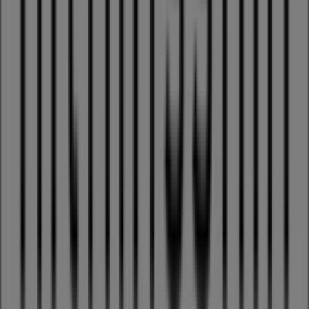
auf Produkte aus
Kleider, Schuhe & Accessoires
für Ihre
Einkäufe in
Zürich
nutzen können.
Nutzen Sie die Gelegenheit, das
Intimissimi
-Geschäft in
Museumstrasse 1
zu besuchen und ein umfassendes
Einkaufserlebnis zu genießen. Entdecken Sie unsere
aktuellen Angebote für
August
und bleiben Sie über die
besten Deals von
Intimissimi
in
Zürich
Mehr Information über Intimissimi
Andere Geschäfte von
Intimissimi in Zürich sehen
Werbung