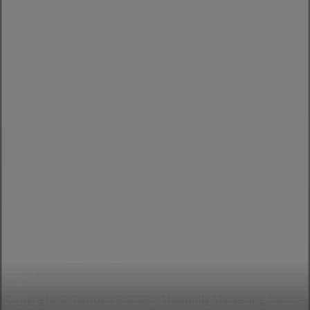
Indizes
Marken
Lokale Marken
Unternehmen
Filiale in der Nähe
Produkte
Lokale Produkte
Städte
Die App von Tiendeo herunterladen
Copyright © Tiendeo ® 2026 · Shopfully Marketing S.L.U. –