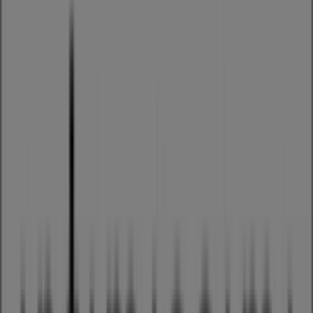
Chicoree
Stadelhoferstrasse 8, Zürich
110 m
Jetzt geöffnet
Sprüngli
Stadelhoferstrasse 8, Zürich
110 m
Jetzt geöffnet
Orell Füssli