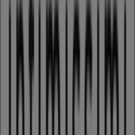
Stadelhoferstrasse 8, Zürich
121 m
Jetzt geöffnet
Starbucks
Stadelhoferstrasse 8, Zürich
125 m
Jetzt geöffnet
Andere Unternehmen der Kategorie