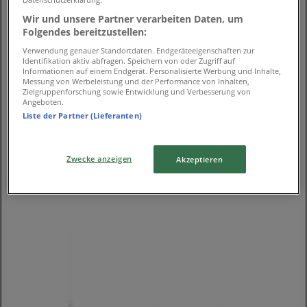
Wir und unsere Partner verarbeiten Daten, um
Folgendes bereitzustellen:
Verwendung genauer Standortdaten. Endgeräteeigenschaften zur
Identifikation aktiv abfragen. Speichern von oder Zugriff auf
Informationen auf einem Endgerät. Personalisierte Werbung und Inhalte,
Messung von Werbeleistung und der Performance von Inhalten,
Zielgruppenforschung sowie Entwicklung und Verbesserung von
Angeboten.
Liste der Partner (Lieferanten)
Geschäfte in der Nähe
Zwecke anzeigen
Akzeptieren
Amavita
Bahnhof Stadelhofen, Zürich
89 m