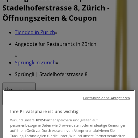
Stadelhoferstrasse 8, Zürich -
Öffnungszeiten & Coupon
Tiendeo in Zürich
»
Angebote für Restaurants in Zürich
»
Sprüngli in Zürich
»
Sprüngli | Stadelhoferstrasse 8
Geschlossen
Fortfahren ohne Akzeptieren
Ihre Privatsphäre ist uns wichtig
Sonntag
10:00 - 18:00
Wir und unsere
1012
-Partner speichern und greifen auf
personenbezogene Daten wie Browserdaten oder eindeutige Kennungen
Montag
auf Ihrem Gerät zu. Durch Auswahl von Akzeptieren aktivieren Sie
07:00 - 20:00
Tracking-Technologien für die unter „Wir und unsere Partner verarbeiten