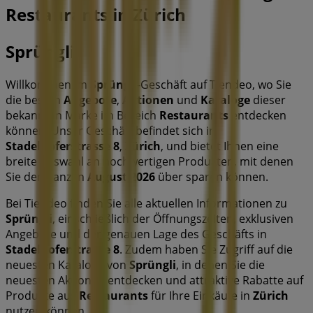
Restaurants in Zürich
Sprüngli
Willkommen im
Sprüngli
-Geschäft auf Tiendeo, wo Sie
die besten
Angebote
,
Aktionen
und
Kataloge
dieser
bekannten Marke im Bereich
Restaurants
entdecken
können. Unser Geschäft befindet sich in
Stadelhoferstrasse 8
,
Zürich
, und bietet Ihnen eine
breite Auswahl an hochwertigen Produkten, mit denen
Sie den ganzen
August 2026
über sparen können.
Bei Tiendeo finden Sie alle aktuellen Informationen zu
Sprüngli
, einschließlich der Öffnungszeiten, exklusiven
Angebote und der genauen Lage des Geschäfts in
Stadelhoferstrasse 8
. Zudem haben Sie Zugriff auf die
neuesten Kataloge von
Sprüngli
, in denen Sie die
neuesten Aktionen entdecken und attraktive Rabatte auf
Produkte aus
Restaurants
für Ihre Einkäufe in
Zürich
nutzen können.