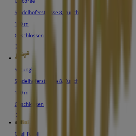
Chicoree
Stadelhoferstrasse 8, Zürich
110 m
Geschlossen
Sprüngli
Stadelhoferstrasse 8, Zürich
110 m
Geschlossen
Orell Füssli