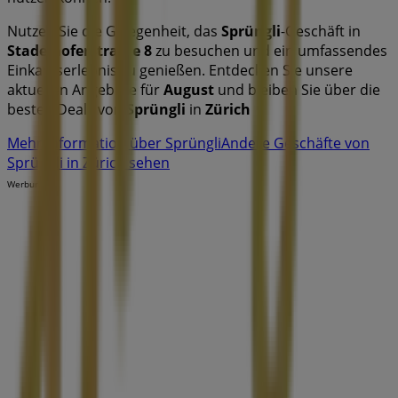
Nutzen Sie die Gelegenheit, das
Sprüngli
-Geschäft in
Stadelhoferstrasse 8
zu besuchen und ein umfassendes
Einkaufserlebnis zu genießen. Entdecken Sie unsere
aktuellen Angebote für
August
und bleiben Sie über die
besten Deals von
Sprüngli
in
Zürich
Mehr Information über Sprüngli
Andere Geschäfte von
Sprüngli in Zürich sehen
Werbung