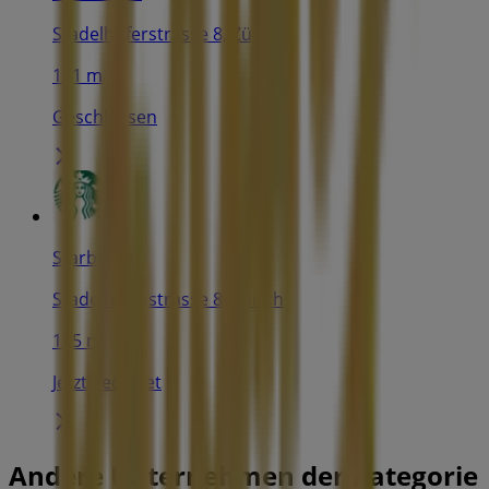
Stadelhoferstrasse 8, Zürich
121 m
Geschlossen
Starbucks
Stadelhoferstrasse 8, Zürich
125 m
Jetzt geöffnet
Andere Unternehmen der Kategorie