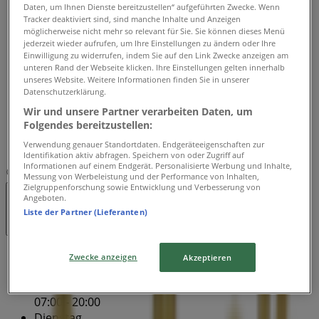
Dienstag
Daten, um Ihnen Dienste bereitzustellen“ aufgeführten Zwecke. Wenn
Tracker deaktiviert sind, sind manche Inhalte und Anzeigen
07:00 - 20:00
möglicherweise nicht mehr so relevant für Sie. Sie können dieses Menü
Mittwoch
jederzeit wieder aufrufen, um Ihre Einstellungen zu ändern oder Ihre
07:00 - 20:00
Einwilligung zu widerrufen, indem Sie auf den Link Zwecke anzeigen am
Donnerstag
unteren Rand der Webseite klicken. Ihre Einstellungen gelten innerhalb
unseres Website. Weitere Informationen finden Sie in unserer
07:00 - 20:00
Datenschutzerklärung.
Freitag
Wir und unsere Partner verarbeiten Daten, um
07:00 - 20:00
Folgendes bereitzustellen:
Samstag
Verwendung genauer Standortdaten. Endgeräteeigenschaften zur
08:00 - 19:00
Identifikation aktiv abfragen. Speichern von oder Zugriff auf
Informationen auf einem Endgerät. Personalisierte Werbung und Inhalte,
Karte
Messung von Werbeleistung und der Performance von Inhalten,
Zielgruppenforschung sowie Entwicklung und Verbesserung von
Angeboten.
Geschlossen
Liste der Partner (Lieferanten)
Sonntag
Zwecke anzeigen
Akzeptieren
10:00 - 18:00
Montag
07:00 - 20:00
Dienstag