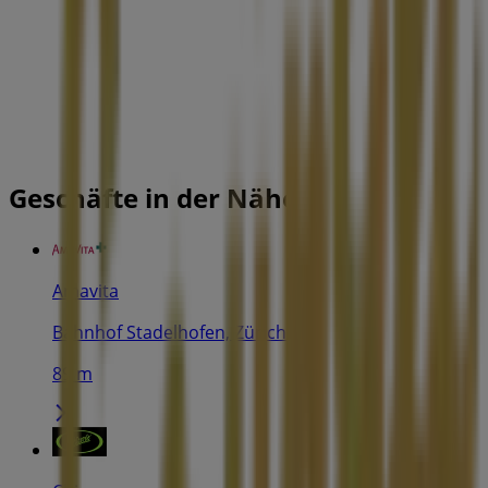
Geschäfte in der Nähe
Amavita
Bahnhof Stadelhofen, Zürich
89 m