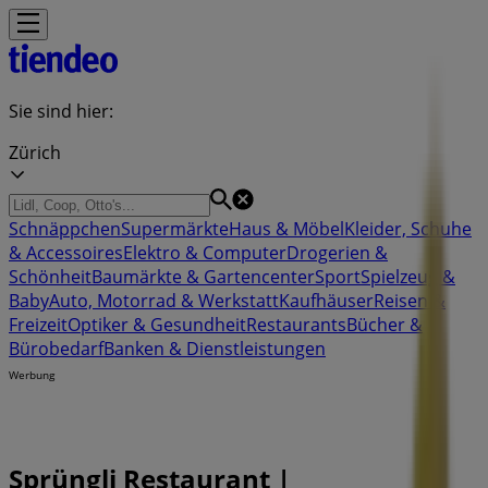
Sie sind hier:
Zürich
Schnäppchen
Supermärkte
Haus & Möbel
Kleider, Schuhe
& Accessoires
Elektro & Computer
Drogerien &
Schönheit
Baumärkte & Gartencenter
Sport
Spielzeug &
Baby
Auto, Motorrad & Werkstatt
Kaufhäuser
Reisen &
Freizeit
Optiker & Gesundheit
Restaurants
Bücher &
Bürobedarf
Banken & Dienstleistungen
Werbung
Sprüngli Restaurant |