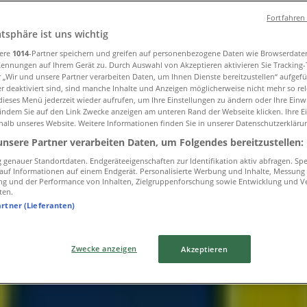
Fortfahren
atsphäre ist uns wichtig
sere
1014
-Partner speichern und greifen auf personenbezogene Daten wie Browserdate
Kennungen auf Ihrem Gerät zu. Durch Auswahl von Akzeptieren aktivieren Sie Tracking
r „Wir und unsere Partner verarbeiten Daten, um Ihnen Dienste bereitzustellen“ aufgef
 deaktiviert sind, sind manche Inhalte und Anzeigen möglicherweise nicht mehr so rele
ieses Menü jederzeit wieder aufrufen, um Ihre Einstellungen zu ändern oder Ihre Einwi
 indem Sie auf den Link Zwecke anzeigen am unteren Rand der Webseite klicken. Ihre E
halb unseres Website. Weitere Informationen finden Sie in unserer Datenschutzerkläru
unsere Partner verarbeiten Daten, um Folgendes bereitzustellen:
genauer Standortdaten. Endgeräteeigenschaften zur Identifikation aktiv abfragen. Sp
f auf Informationen auf einem Endgerät. Personalisierte Werbung und Inhalte, Messung
ng und der Performance von Inhalten, Zielgruppenforschung sowie Entwicklung und V
ten.
artner (Lieferanten)
Zwecke anzeigen
Akzeptieren