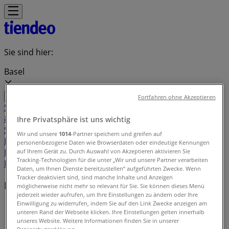
Sie sind hier:
Basel
Fortfahren ohne Akzeptieren
Schnäppchen
Supermärkte
Haus & Möbel
Kleider, Schuhe
& Accessoires
Elektro & Computer
Drogerien &
Ihre Privatsphäre ist uns wichtig
Schönheit
Baumärkte & Gartencenter
Sport
Spielzeug &
Wir und unsere
1014
-Partner speichern und greifen auf
Baby
Auto, Motorrad & Werkstatt
Kaufhäuser
Reisen &
personenbezogene Daten wie Browserdaten oder eindeutige Kennungen
Freizeit
Optiker & Gesundheit
Restaurants
Bücher &
auf Ihrem Gerät zu. Durch Auswahl von Akzeptieren aktivieren Sie
Tracking-Technologien für die unter „Wir und unsere Partner verarbeiten
Bürobedarf
Banken & Dienstleistungen
Daten, um Ihnen Dienste bereitzustellen“ aufgeführten Zwecke. Wenn
Tracker deaktiviert sind, sind manche Inhalte und Anzeigen
Lokale Marken
möglicherweise nicht mehr so relevant für Sie. Sie können dieses Menü
jederzeit wieder aufrufen, um Ihre Einstellungen zu ändern oder Ihre
Einwilligung zu widerrufen, indem Sie auf den Link Zwecke anzeigen am
Tiendeo in Basel
»
unteren Rand der Webseite klicken. Ihre Einstellungen gelten innerhalb
unseres Website. Weitere Informationen finden Sie in unserer
Markenindex