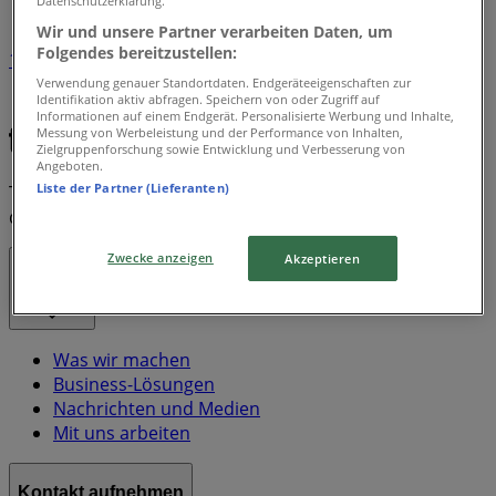
Datenschutzerklärung.
Wir und unsere Partner verarbeiten Daten, um
Folgendes bereitzustellen:
1
Verwendung genauer Standortdaten. Endgeräteeigenschaften zur
Identifikation aktiv abfragen. Speichern von oder Zugriff auf
Magnum
Monopoly
Swiffer
Evian
Nerf
Informationen auf einem Endgerät. Personalisierte Werbung und Inhalte,
Messung von Werbeleistung und der Performance von Inhalten,
Zielgruppenforschung sowie Entwicklung und Verbesserung von
Angeboten.
Liste der Partner (Lieferanten)
Tiendeo ist Teil von Shopfully, dem Tech-Unternehmen,
das das lokale Einkaufen weltweit neu erfindet.
Zwecke anzeigen
Akzeptieren
Tiendeo
Was wir machen
Business-Lösungen
Nachrichten und Medien
Mit uns arbeiten
Kontakt aufnehmen