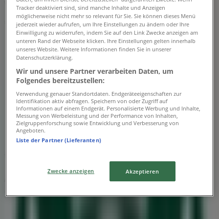
veröffentlichen
Tracker deaktiviert sind, sind manche Inhalte und Anzeigen
möglicherweise nicht mehr so relevant für Sie. Sie können dieses Menü
Werbung
jederzeit wieder aufrufen, um Ihre Einstellungen zu ändern oder Ihre
Einwilligung zu widerrufen, indem Sie auf den Link Zwecke anzeigen am
unteren Rand der Webseite klicken. Ihre Einstellungen gelten innerhalb
unseres Website. Weitere Informationen finden Sie in unserer
Datenschutzerklärung.
Wir und unsere Partner verarbeiten Daten, um
Folgendes bereitzustellen:
Verwendung genauer Standortdaten. Endgeräteeigenschaften zur
Identifikation aktiv abfragen. Speichern von oder Zugriff auf
Informationen auf einem Endgerät. Personalisierte Werbung und Inhalte,
Messung von Werbeleistung und der Performance von Inhalten,
Zielgruppenforschung sowie Entwicklung und Verbesserung von
Angeboten.
Liste der Partner (Lieferanten)
{"numCatalogs":0}
Zwecke anzeigen
Akzeptieren
Adressen und Öffnungszeiten von
Starbucks