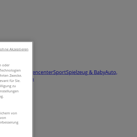
 ohne Akzeptieren
n oder
-Technologien
märkte & Gartencenter
Sport
Spielzeug & Baby
Auto,
ührten Zwecke.
enstleistungen
vant für Sie.
lligung zu
instellungen
ng.
eichern von
 von
erbesserung