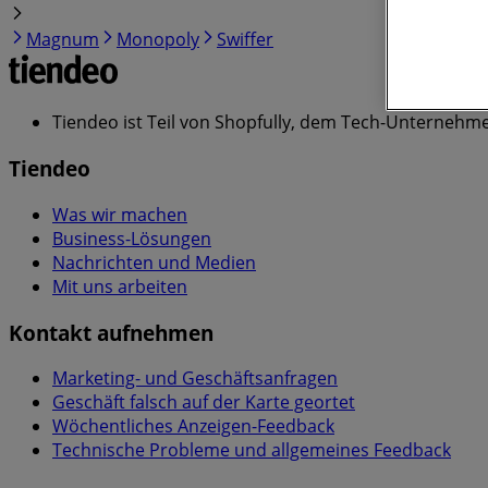
Magnum
Monopoly
Swiffer
Tiendeo ist Teil von Shopfully, dem Tech-Unternehmen
Tiendeo
Was wir machen
Business-Lösungen
Nachrichten und Medien
Mit uns arbeiten
Kontakt aufnehmen
Marketing- und Geschäftsanfragen
Geschäft falsch auf der Karte geortet
Wöchentliches Anzeigen-Feedback
Technische Probleme und allgemeines Feedback