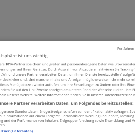
Fortfahren
atsphäre ist uns wichtig
sere
1014
-Partner speichern und greifen auf personenbezogene Daten wie Browserdate
Kennungen auf Ihrem Gerät zu. Durch Auswahl von Akzeptieren aktivieren Sie Tracking
& Accessoires
Elektro & Computer
Drogerien & Schönheit
Bau
r „Wir und unsere Partner verarbeiten Daten, um Ihnen Dienste bereitzustellen“ aufgef
 & Gesundheit
Restaurants
Bücher & Bürobedarf
Banken & Di
 deaktiviert sind, sind manche Inhalte und Anzeigen möglicherweise nicht mehr so rele
ieses Menü jederzeit wieder aufrufen, um Ihre Einstellungen zu ändern oder Ihre Einwi
 indem Sie auf den Link Zwecke anzeigen am unteren Rand der Webseite klicken. Ihre E
halb unseres Website. Weitere Informationen finden Sie in unserer Datenschutzerkläru
unsere Partner verarbeiten Daten, um Folgendes bereitzustellen:
genauer Standortdaten. Endgeräteeigenschaften zur Identifikation aktiv abfragen. Sp
f auf Informationen auf einem Endgerät. Personalisierte Werbung und Inhalte, Messung
ng und der Performance von Inhalten, Zielgruppenforschung sowie Entwicklung und V
ten.
artner (Lieferanten)