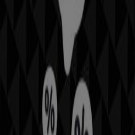
aktuellen
Angebote
und
Kataloge
von Modemarken und
Händlern in deiner Umgebung. Lass dir kein
Schnäppchen bei
modischer
Kleidung,
Schmuck
,
stylischen
Taschen
und
sportlichen Rucksäcken
mehr entgehen.
Siehe die Angebote der Kleider, Schuhe & Accessoires
Werbung