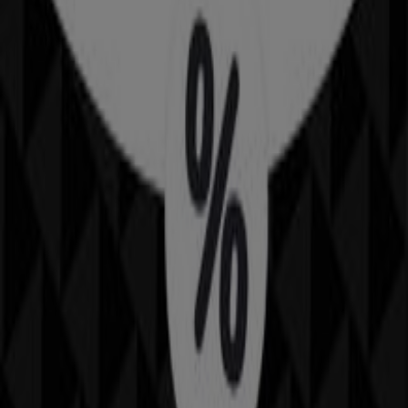
Kataloge in Dübendorf
Flyer und beste Angebote in
Dübendorf
Seifenblasen
Tischlampe
Farbentferner
Lufterfrischer
Milch
Kleider, Schuhe & Accessoires in
anderen Städten
Zürich
Basel
Bern
Genève
St. Gallen
Chur
Winterthur
Lausanne
Lugano
Biel (Bienne)
Cham
Neuchâtel
Sion
Langenthal
Buchs
Luzern
Zeige mehr Städte
Kreiere deinen eigenen Stil mit Tiendeo
In der Kategorie
Mode
findest du bei Tiendeo die