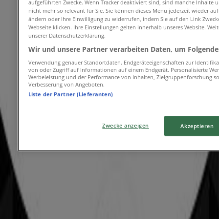
Sie können die besten Angebote von Geschäften in
aufgeführten Zwecke. Wenn Tracker deaktiviert sind, sind manche Inhalte 
Ihrer Nähe finden, diese speichern und Ihre
nicht mehr so relevant für Sie. Sie können dieses Menü jederzeit wieder auf
ändern oder Ihre Einwilligung zu widerrufen, indem Sie auf den Link Zwec
Sparliste ganz bequem von Ihrem Mobiltelefon aus
Webseite klicken. Ihre Einstellungen gelten innerhalb unseres Website. Weit
erstellen.
unserer Datenschutzerklärung.
Wir und unsere Partner verarbeiten Daten, um Folgendes
DIE APP HERUNTERLADEN
Verwendung genauer Standortdaten. Endgeräteeigenschaften zur Identifikat
von oder Zugriff auf Informationen auf einem Endgerät. Personalisierte W
Werbung
Werbeleistung und der Performance von Inhalten, Zielgruppenforschung s
Verbesserung von Angeboten.
Liste der Partner (Lieferanten)
Zwecke anzeigen
Akzeptieren
Kleider, Schuhe & Accessoires