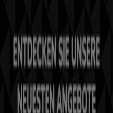
Tiendeo
Was wir machen
Business-Lösungen
Nachrichten und Medien
Mit uns arbeiten
Kontakt aufnehmen
Marketing- und Geschäftsanfragen
Geschäft falsch auf der Karte geortet
Wöchentliches Anzeigen-Feedback
Technische Probleme und allgemeines Feedback
Indizes