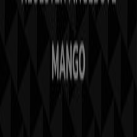
Marken
Lokale Marken
Unternehmen
Filiale in der Nähe
Produkte
Lokale Produkte
Städte
Die App von Tiendeo herunterladen
Copyright © Tiendeo ® 2026 · Shopfully Marketing S.L.U. –
Palau de Mar – 08039 Barcelona, Spain
Bedingungen und Konditionen
Datenschutzrichtlinie