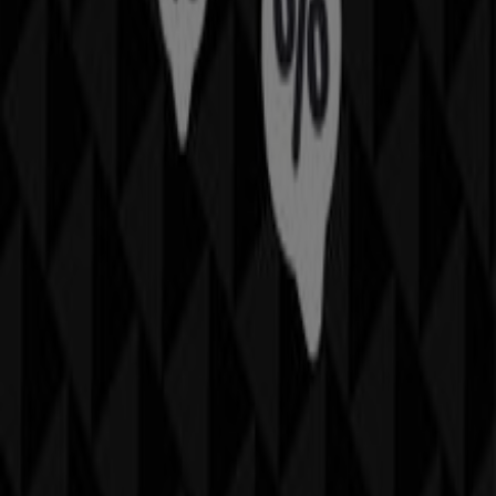
Tiendeo ist Teil von Shopfully, dem Tech-Unternehmen,
das das lokale Einkaufen weltweit neu erfindet.