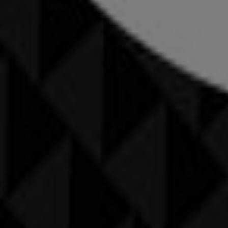
Kleider, Schuhe & Accessoires Katalo
Flyer und beste Angebote in Wintert
Seifenblasen
Tischlampe
Farbentferner
Lufterfrischer
Milch
Kleider, Schuhe & Accessoires in an
Zürich
Basel
Bern
Genève
St. Gallen
Chur
Wint
Zeige mehr Städte
Kreiere deinen eigenen Stil mit Tiendeo
In der Kategorie
Mode
findest du bei Tiendeo die aktuelle
bei
modischer Kleidung,
Schmuck
,
stylischen Taschen
u