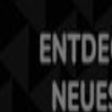
Tiendeo ist Teil von Shopfully, dem Tech-Unternehmen
Tiendeo
Was wir machen
Business-Lösungen
Nachrichten und Medien
Mit uns arbeiten
Kontakt aufnehmen
Marketing- und Geschäftsanfragen
Geschäft falsch auf der Karte geortet
Wöchentliches Anzeigen-Feedback
Technische Probleme und allgemeines Feedback