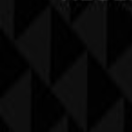
Indizes
Marken
Lokale Marken
Unternehmen
Filiale in der Nähe
Produkte
Lokale Produkte
Städte
Die App von Tiendeo herunterladen
Copyright © Tiendeo ® 2026 · Shopfully Marketing S.L.U. –
Bedingungen und Konditionen
Datenschutzrichtlinie
Cookies verwalten