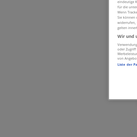
eindeutige 
Tiendeo in Winterthur
»
für die unte
Wenn Tracker
Angebote für Kleider, Schuhe & Accessoires in Winte
Sie können d
widerrufen,
gelten inner
Werbung
Wir und 
Verwendung 
oder Zugrif
Werbeleistu
von Angebo
Liste der P