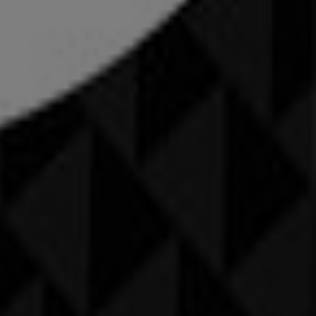
tel
Sion
Langenthal
Buchs
Luzern
 deiner Umgebung. Lass dir kein Schnäppchen