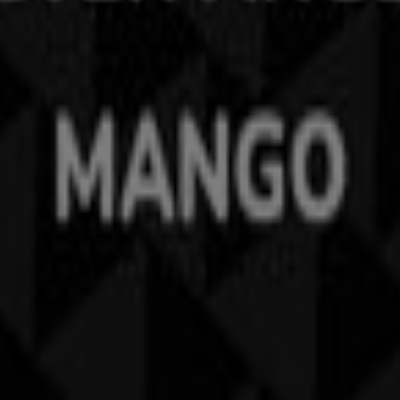
 Palau de Mar – 08039 Barcelona, Spain