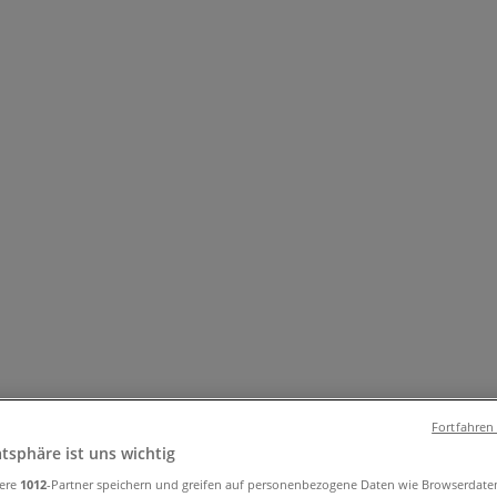
& Accessoires
Elektro & Computer
Drogerien & Schönheit
Bau
 & Gesundheit
Restaurants
Bücher & Bürobedarf
Banken & Di
Fortfahren
atsphäre ist uns wichtig
ge & Gutscheincodes
sere
1012
-Partner speichern und greifen auf personenbezogene Daten wie Browserdate