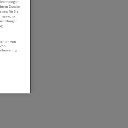
-Technologien
ührten Zwecke.
vant für Sie.
lligung zu
instellungen
ng.
eichern von
 von
erbesserung