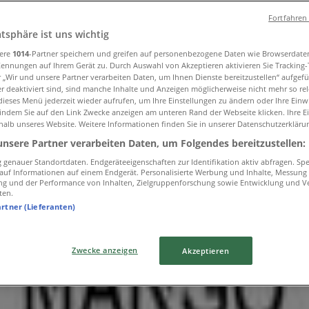
Fortfahren
atsphäre ist uns wichtig
sere
1014
-Partner speichern und greifen auf personenbezogene Daten wie Browserdate
urg
»
Kennungen auf Ihrem Gerät zu. Durch Auswahl von Akzeptieren aktivieren Sie Tracking
r „Wir und unsere Partner verarbeiten Daten, um Ihnen Dienste bereitzustellen“ aufgef
 deaktiviert sind, sind manche Inhalte und Anzeigen möglicherweise nicht mehr so rele
ieses Menü jederzeit wieder aufrufen, um Ihre Einstellungen zu ändern oder Ihre Einwi
 indem Sie auf den Link Zwecke anzeigen am unteren Rand der Webseite klicken. Ihre E
hers in Lenzburg
halb unseres Website. Weitere Informationen finden Sie in unserer Datenschutzerkläru
unsere Partner verarbeiten Daten, um Folgendes bereitzustellen:
genauer Standortdaten. Endgeräteeigenschaften zur Identifikation aktiv abfragen. Sp
f auf Informationen auf einem Endgerät. Personalisierte Werbung und Inhalte, Messung
ng und der Performance von Inhalten, Zielgruppenforschung sowie Entwicklung und V
ten.
artner (Lieferanten)
Zwecke anzeigen
Akzeptieren