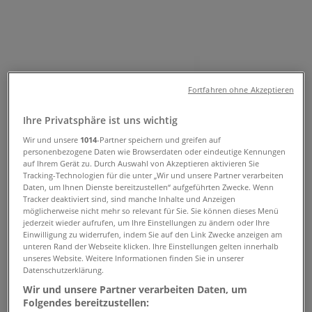
Fust
Fortfahren ohne Akzeptieren
GastroFlyer2026GastroFR
Ihre Privatsphäre ist uns wichtig
Läuft am 20.9. ab
Wir und unsere
1014
-Partner speichern und greifen auf
personenbezogene Daten wie Browserdaten oder eindeutige Kennungen
auf Ihrem Gerät zu. Durch Auswahl von Akzeptieren aktivieren Sie
Tracking-Technologien für die unter „Wir und unsere Partner verarbeiten
Daten, um Ihnen Dienste bereitzustellen“ aufgeführten Zwecke. Wenn
Fust
Tracker deaktiviert sind, sind manche Inhalte und Anzeigen
möglicherweise nicht mehr so relevant für Sie. Sie können dieses Menü
jederzeit wieder aufrufen, um Ihre Einstellungen zu ändern oder Ihre
GastroFlyer2026GastroDE
Einwilligung zu widerrufen, indem Sie auf den Link Zwecke anzeigen am
unteren Rand der Webseite klicken. Ihre Einstellungen gelten innerhalb
unseres Website. Weitere Informationen finden Sie in unserer
Läuft am 20.9. ab
891 m - Lugano
Datenschutzerklärung.
Wir und unsere Partner verarbeiten Daten, um
Folgendes bereitzustellen: