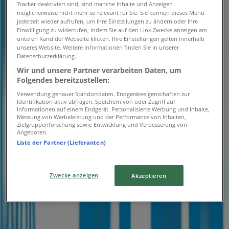
Tracker deaktiviert sind, sind manche Inhalte und Anzeigen
Werbung
möglicherweise nicht mehr so relevant für Sie. Sie können dieses Menü
jederzeit wieder aufrufen, um Ihre Einstellungen zu ändern oder Ihre
Einwilligung zu widerrufen, indem Sie auf den Link Zwecke anzeigen am
unteren Rand der Webseite klicken. Ihre Einstellungen gelten innerhalb
unseres Website. Weitere Informationen finden Sie in unserer
Datenschutzerklärung.
Wir und unsere Partner verarbeiten Daten, um
Folgendes bereitzustellen:
Verwendung genauer Standortdaten. Endgeräteeigenschaften zur
Identifikation aktiv abfragen. Speichern von oder Zugriff auf
Informationen auf einem Endgerät. Personalisierte Werbung und Inhalte,
Messung von Werbeleistung und der Performance von Inhalten,
Zielgruppenforschung sowie Entwicklung und Verbesserung von
Angeboten.
Liste der Partner (Lieferanten)
{"numCatalogs":0}
Adressen und Öffnungszeiten von
Zwecke anzeigen
Akzeptieren
Bank Cler