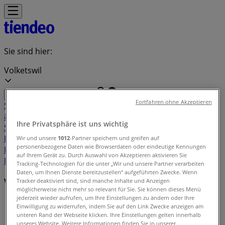
Sie sind hier:
Volketswil
Fortfahren ohne Akzeptieren
Schnäppchen
Supermärkte
Haus & Möbel
Kleider, Schuhe
& Accessoires
Elektro & Computer
Drogerien &
Ihre Privatsphäre ist uns wichtig
Schönheit
Baumärkte & Gartencenter
Sport
Spielzeug &
Baby
Auto, Motorrad & Werkstatt
Kaufhäuser
Reisen &
Wir und unsere
1012
-Partner speichern und greifen auf
personenbezogene Daten wie Browserdaten oder eindeutige Kennungen
Freizeit
Optiker & Gesundheit
Restaurants
Bücher &
auf Ihrem Gerät zu. Durch Auswahl von Akzeptieren aktivieren Sie
Bürobedarf
Banken & Dienstleistungen
Tracking-Technologien für die unter „Wir und unsere Partner verarbeiten
Daten, um Ihnen Dienste bereitzustellen“ aufgeführten Zwecke. Wenn
Verzeichnis der Angebote in Volketswil
Tracker deaktiviert sind, sind manche Inhalte und Anzeigen
möglicherweise nicht mehr so relevant für Sie. Sie können dieses Menü
jederzeit wieder aufrufen, um Ihre Einstellungen zu ändern oder Ihre
Tiendeo in Volketswil
»
Einwilligung zu widerrufen, indem Sie auf den Link Zwecke anzeigen am
unteren Rand der Webseite klicken. Ihre Einstellungen gelten innerhalb
Verzeichnis der Angebote
unseres Website. Weitere Informationen finden Sie in unserer