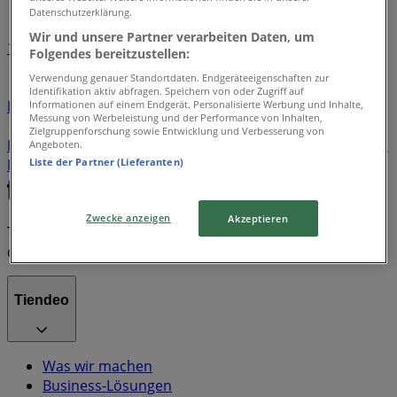
Datenschutzerklärung.
Wir und unsere Partner verarbeiten Daten, um
1
Folgendes bereitzustellen:
Verwendung genauer Standortdaten. Endgeräteeigenschaften zur
Supermärkte
Seifenblasen
Elektro & Computer
Identifikation aktiv abfragen. Speichern von oder Zugriff auf
Baumärkte & Gartencenter
Haus & Möbel
Tischlampe
Informationen auf einem Endgerät. Personalisierte Werbung und Inhalte,
Messung von Werbeleistung und der Performance von Inhalten,
Kleider, Schuhe & Accessoires
Farbentferner
Zielgruppenforschung sowie Entwicklung und Verbesserung von
Lufterfrischer
Milchwaren
Teppich
Roller
Banken &
Angeboten.
Liste der Partner (Lieferanten)
Dienstleistungen
Zwecke anzeigen
Akzeptieren
Tiendeo ist Teil von Shopfully, dem Tech-Unternehmen,
das das lokale Einkaufen weltweit neu erfindet.
Tiendeo
Was wir machen
Business-Lösungen