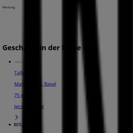
Werbung
Geschäfte in der Nähe
Tally Weijl
Marktplatz 5, Basel
75 m
Jetzt geöffnet