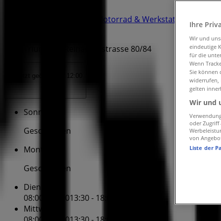
Tiendeo in Basel
»
Angebote für Auto, Motorrad & Werkstatt in Basel
»
Ihre Priv
Triumph in Basel
»
Wir und un
eindeutige 
Triumph | Reinacherstrasse 80/84
für die unte
Wenn Tracker
Sie können d
Jetzt geöffnet
Bis 12:00
widerrufen,
gelten inner
Wir und 
Sonntag
Verwendung 
oder Zugrif
Geschlossen
Werbeleistu
von Angebo
Liste der P
Montag
Geschlossen
Dienstag
08:00 - 12:00
13:30 - 18:00
Mittwoch
08:00 - 12:00
13:30 - 18:00