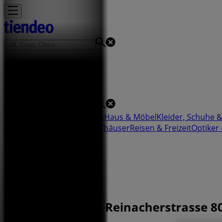
Sie sind hier:
Basel
Schnäppchen
Supermärkte
Haus & Möbel
Kleider, Schuhe 
Motorrad & Werkstatt
Kaufhäuser
Reisen & Freizeit
Optiker
Werbung
Triumph Filiale | Reinacherstrasse 8