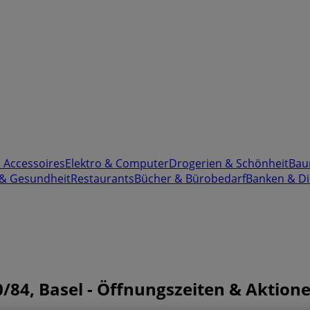
& Accessoires
Elektro & Computer
Drogerien & Schönheit
Bau
 & Gesundheit
Restaurants
Bücher & Bürobedarf
Banken & Di
0/84, Basel - Öffnungszeiten & Aktion