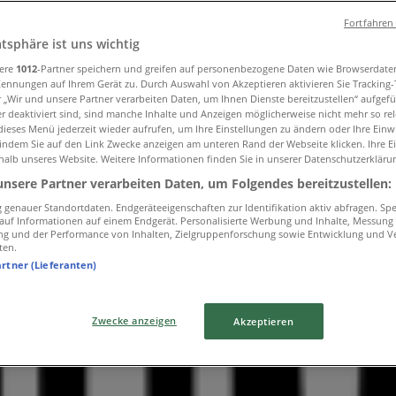
Fortfahren
atsphäre ist uns wichtig
sere
1012
-Partner speichern und greifen auf personenbezogene Daten wie Browserdate
Kennungen auf Ihrem Gerät zu. Durch Auswahl von Akzeptieren aktivieren Sie Tracking
r „Wir und unsere Partner verarbeiten Daten, um Ihnen Dienste bereitzustellen“ aufgef
 deaktiviert sind, sind manche Inhalte und Anzeigen möglicherweise nicht mehr so rele
ieses Menü jederzeit wieder aufrufen, um Ihre Einstellungen zu ändern oder Ihre Einwi
 indem Sie auf den Link Zwecke anzeigen am unteren Rand der Webseite klicken. Ihre E
halb unseres Website. Weitere Informationen finden Sie in unserer Datenschutzerkläru
unsere Partner verarbeiten Daten, um Folgendes bereitzustellen:
genauer Standortdaten. Endgeräteeigenschaften zur Identifikation aktiv abfragen. Sp
f auf Informationen auf einem Endgerät. Personalisierte Werbung und Inhalte, Messung
ng und der Performance von Inhalten, Zielgruppenforschung sowie Entwicklung und V
ten.
artner (Lieferanten)
Zwecke anzeigen
Akzeptieren