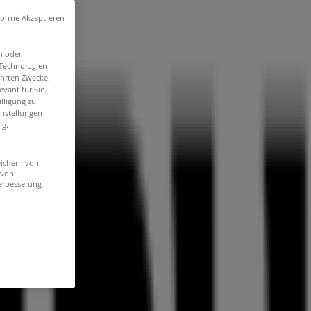
 ohne Akzeptieren
n oder
-Technologien
ührten Zwecke.
vant für Sie.
lligung zu
instellungen
ng.
eichern von
 von
erbesserung