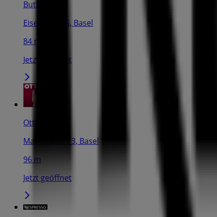
Butlers
Eisengasse 5, Basel
84 m
Jetzt geöffnet
Otto's
Marktgasse , 3, Basel
96 m
Jetzt geöffnet