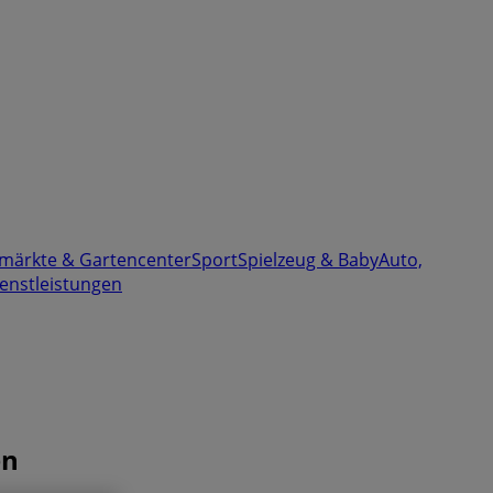
märkte & Gartencenter
Sport
Spielzeug & Baby
Auto,
enstleistungen
en