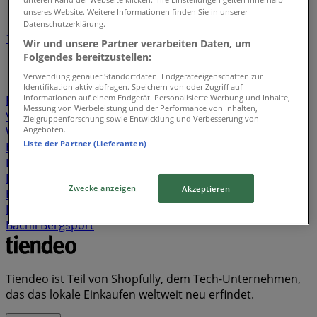
unseres Website. Weitere Informationen finden Sie in unserer
Datenschutzerklärung.
1
2
3
4
5
Wir und unsere Partner verarbeiten Daten, um
...
7
Folgendes bereitzustellen:
Verwendung genauer Standortdaten. Endgeräteeigenschaften zur
Lumimart
Manor
Amavita
Marionnaud
Import
Identifikation aktiv abfragen. Speichern von oder Zugriff auf
Informationen auf einem Endgerät. Personalisierte Werbung und Inhalte,
Parfumerie
Søstrene Grene
KFC
NYX
Lehner
Messung von Werbeleistung und der Performance von Inhalten,
Versand
Promod
Anouk
Intimissimi
Flying Tiger
Zielgruppenforschung sowie Entwicklung und Verbesserung von
Angeboten.
We fashion
Bayard
Douglas
Walder
Mobilezone
Liste der Partner (Lieferanten)
HGC
Jack & Jones
Guess
Micasa
TUI
L'Occitane
Depot
Pfister
GiFi
Migros Restaurant
Massimo
Dutti
Škoda
Mc Paperland
Volkswagen
DoIt
Zwecke anzeigen
Akzeptieren
Baumarkt
United Colors of Benetton
Sun Store
Lacoste
Ochsner Shoes
Hugo Boss
Tally Weijl
Bächli Bergsport
Tiendeo ist Teil von Shopfully, dem Tech-Unternehmen,
das das lokale Einkaufen weltweit neu erfindet.