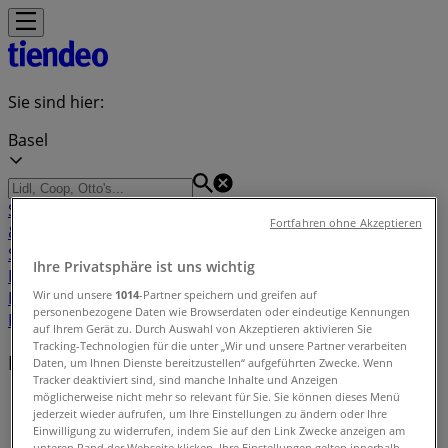
Sie sind hier:
Basel
Schnäppchen
Supermärkte
Haus & Möbel
Kleider, Schuhe
Fortfahren ohne Akzeptieren
& Accessoires
Elektro & Computer
Drogerien &
Schönheit
Baumärkte & Gartencenter
Sport
Spielzeug &
Ihre Privatsphäre ist uns wichtig
Baby
Auto, Motorrad & Werkstatt
Kaufhäuser
Reisen &
Wir und unsere
1014
-Partner speichern und greifen auf
Freizeit
Optiker & Gesundheit
Restaurants
Bücher &
personenbezogene Daten wie Browserdaten oder eindeutige Kennungen
Bürobedarf
Banken & Dienstleistungen
auf Ihrem Gerät zu. Durch Auswahl von Akzeptieren aktivieren Sie
Tracking-Technologien für die unter „Wir und unsere Partner verarbeiten
Filiale in der Nähe
Daten, um Ihnen Dienste bereitzustellen“ aufgeführten Zwecke. Wenn
Tracker deaktiviert sind, sind manche Inhalte und Anzeigen
möglicherweise nicht mehr so relevant für Sie. Sie können dieses Menü
Tiendeo in Basel
»
jederzeit wieder aufrufen, um Ihre Einstellungen zu ändern oder Ihre
Einwilligung zu widerrufen, indem Sie auf den Link Zwecke anzeigen am
Einzelhändlerindex in Basel
unteren Rand der Webseite klicken. Ihre Einstellungen gelten innerhalb