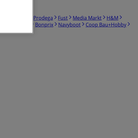
 Kiosk
Volg
Prodega
Fust
Media Markt
H&M
L
StreetOne
Bonprix
Navyboot
Coop Bau+Hobby