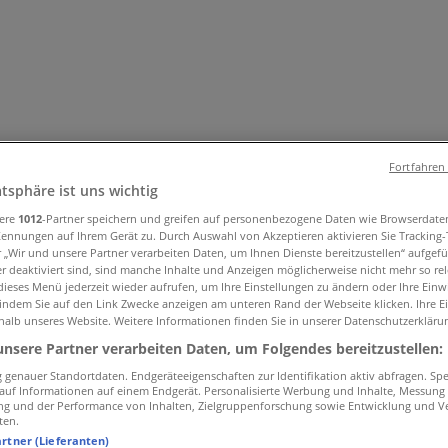
Fortfahren
atsphäre ist uns wichtig
sere
1012
-Partner speichern und greifen auf personenbezogene Daten wie Browserdate
& Accessoires
Elektro & Computer
Drogerien & Schönheit
Bau
Kennungen auf Ihrem Gerät zu. Durch Auswahl von Akzeptieren aktivieren Sie Tracking
r „Wir und unsere Partner verarbeiten Daten, um Ihnen Dienste bereitzustellen“ aufgef
 & Gesundheit
Restaurants
Bücher & Bürobedarf
Banken & Di
 deaktiviert sind, sind manche Inhalte und Anzeigen möglicherweise nicht mehr so rele
ieses Menü jederzeit wieder aufrufen, um Ihre Einstellungen zu ändern oder Ihre Einwi
 indem Sie auf den Link Zwecke anzeigen am unteren Rand der Webseite klicken. Ihre E
halb unseres Website. Weitere Informationen finden Sie in unserer Datenschutzerkläru
unsere Partner verarbeiten Daten, um Folgendes bereitzustellen:
genauer Standortdaten. Endgeräteeigenschaften zur Identifikation aktiv abfragen. Sp
f auf Informationen auf einem Endgerät. Personalisierte Werbung und Inhalte, Messung
ng und der Performance von Inhalten, Zielgruppenforschung sowie Entwicklung und V
ten.
artner (Lieferanten)