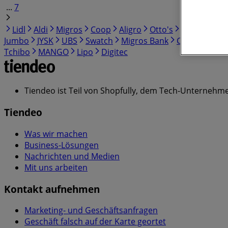
...
7
Lidl
Aldi
Migros
Coop
Aligro
Otto's
Radikal
De
Jumbo
JYSK
UBS
Swatch
Migros Bank
Conforama
Tchibo
MANGO
Lipo
Digitec
Tiendeo ist Teil von Shopfully, dem Tech-Unternehmen
Tiendeo
Was wir machen
Business-Lösungen
Nachrichten und Medien
Mit uns arbeiten
Kontakt aufnehmen
Marketing- und Geschäftsanfragen
Geschäft falsch auf der Karte geortet