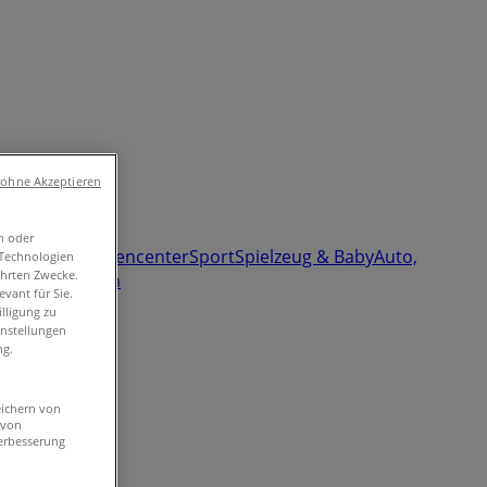
 ohne Akzeptieren
n oder
märkte & Gartencenter
Sport
Spielzeug & Baby
Auto,
-Technologien
ührten Zwecke.
enstleistungen
vant für Sie.
lligung zu
instellungen
ng.
eichern von
 von
erbesserung