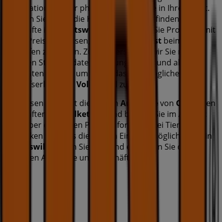
Informationen über physische Geschäfte in Ihrer Stadt.
Blättern Sie durch die Kataloge von
OBI
, finden Sie
Geschäfte in
Volketswil
und entdecken Sie Produkte mit
tollen Preisnachlässen, um diesen
August
beim
Einkaufen zu sparen. Zudem versorgen wir Sie mit
genauen Standortdaten, Öffnungszeiten und allen
relevanten Details, um Ihnen das bestmögliche
Einkaufserlebnis in
Volketswil
zu bieten.
Verpassen Sie nicht die besten
Angebote
von
OBI
in den
Geschäften von
Volketswil
und bleiben Sie im
August
2026
über die besten Preise informiert. Bei Tiendeo
entdecken Sie stets die besten Einkaufsmöglichkeiten in
Volketswil
. Starten Sie jetzt und erkunden Sie die
neuesten Angebote und Geschäfte!
Werbung