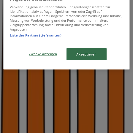
Verwendung genauer Standortdaten. Endgeräteeigenschaften zur
Identifikation aktiv abfragen. Speichern von oder Zugriff auf
OBI
Informationen auf einem Endgerät. Personalisierte Werbung und Inhalte,
Messung von Werbeleistung und der Performance von Inhalten,
Industriestr. 44, Winterthur
Zielgruppenforschung sowie Entwicklung und Verbesserung von
Angeboten.
Liste der Partner (Lieferanten)
13.2 km
Jetzt geöffnet
Zwecke anzeigen
Akzeptieren
Werbung