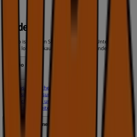
Tiendeo ist Teil von Shopfully, dem Tech-Unternehmen,
das das lokale Einkaufen weltweit neu erfindet.
Tiendeo
Was wir machen
Business-Lösungen
Nachrichten und Medien
Mit uns arbeiten
Kontakt aufnehmen