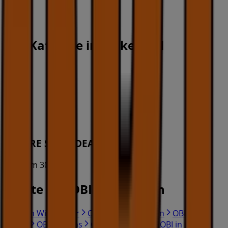
OBI Kataloge in Volketswil
OBI
UNSERE SUPERDEALS
Läuft am 30.8. ab
Städte mit OBI-Geschäften
OBI in Winterthur
OBI in Schaffhausen
OBI in St.
Gallen
OBI in Stans
OBI in Oftringen
OBI in Basel