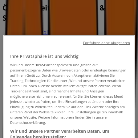
Öffnungszeiten, Kontakte &
Standorte
Tiendeo in Volketswil
»
Angebote für Baumärkte & Gartencenter in
Fortfahren ohne Akzeptieren
Volketswil
»
OBI in Volketswil
»
Ihre Privatsphäre ist uns wichtig
OBI Geschäfte in Volketswil
Wir und unsere
1012
-Partner speichern und greifen auf
personenbezogene Daten wie Browserdaten oder eindeutige Kennungen
auf Ihrem Gerät zu. Durch Auswahl von Akzeptieren aktivieren Sie
Tracking-Technologien für die unter „Wir und unsere Partner verarbeiten
Daten, um Ihnen Dienste bereitzustellen“ aufgeführten Zwecke. Wenn
OBI
Tracker deaktiviert sind, sind manche Inhalte und Anzeigen
möglicherweise nicht mehr so relevant für Sie. Sie können dieses Menü
Industriestr. 20, Volketswil
jederzeit wieder aufrufen, um Ihre Einstellungen zu ändern oder Ihre
Einwilligung zu widerrufen, indem Sie auf den Link Zwecke anzeigen am
1.3 km
unteren Rand der Webseite klicken. Ihre Einstellungen gelten innerhalb
unseres Website. Weitere Informationen finden Sie in unserer
Jetzt geöffnet
Datenschutzerklärung.
Wir und unsere Partner verarbeiten Daten, um
Folgendes bereitzustellen: