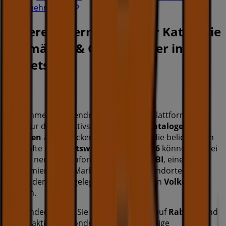
Zeige mehr Städte
Andere Unternehmen der Kategorie
Baumärkte & Gartencenter in
Volketswil
OBI
Willkommen bei Tiendeo, Ihrer besten Plattform, um
nicht nur die attraktivsten
Angebote
,
Kataloge
und
Aktionen
zu entdecken, sondern auch die beliebtesten
Geschäfte in
Volketswil
. Im
August 2026
können Sie bei
uns die neuesten Informationen über
OBI
, eine der
renommiertesten Marken, sowie die Standorte und
Details der nächstgelegenen Geschäfte in
Volketswil
abrufen.
Mit Tiendeo haben Sie nicht nur Zugriff auf
Rabatte
und
Sonderaktionen, sondern auch auf wichtige