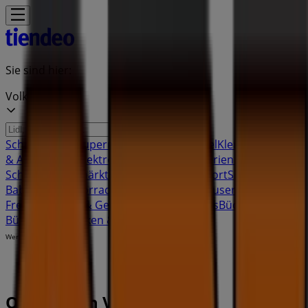
Sie sind hier:
Volketswil
Schnäppchen
Supermärkte
Haus & Möbel
Kleider, Schuhe
& Accessoires
Elektro & Computer
Drogerien &
Schönheit
Baumärkte & Gartencenter
Sport
Spielzeug &
Baby
Auto, Motorrad & Werkstatt
Kaufhäuser
Reisen &
Freizeit
Optiker & Gesundheit
Restaurants
Bücher &
Bürobedarf
Banken & Dienstleistungen
Werbung
OBI Filialen Volketswil -