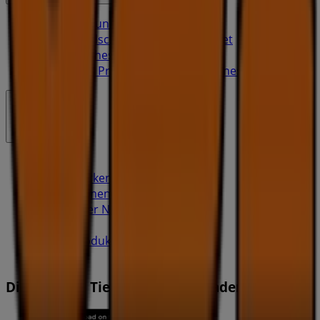
Marketing- und Geschäftsanfragen
Geschäft falsch auf der Karte geortet
Wöchentliches Anzeigen-Feedback
Technische Probleme und allgemeines Feedback
Indizes
Marken
Lokale Marken
Unternehmen
Filiale in der Nähe
Produkte
Lokale Produkte
Städte
Die App von Tiendeo herunterladen