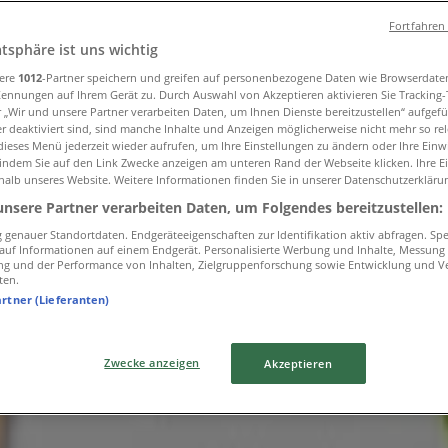
Fortfahren
atsphäre ist uns wichtig
sere
1012
-Partner speichern und greifen auf personenbezogene Daten wie Browserdate
Kennungen auf Ihrem Gerät zu. Durch Auswahl von Akzeptieren aktivieren Sie Tracking
r „Wir und unsere Partner verarbeiten Daten, um Ihnen Dienste bereitzustellen“ aufgef
 deaktiviert sind, sind manche Inhalte und Anzeigen möglicherweise nicht mehr so rele
ieses Menü jederzeit wieder aufrufen, um Ihre Einstellungen zu ändern oder Ihre Einwi
 indem Sie auf den Link Zwecke anzeigen am unteren Rand der Webseite klicken. Ihre E
halb unseres Website. Weitere Informationen finden Sie in unserer Datenschutzerkläru
unsere Partner verarbeiten Daten, um Folgendes bereitzustellen:
genauer Standortdaten. Endgeräteeigenschaften zur Identifikation aktiv abfragen. Sp
f auf Informationen auf einem Endgerät. Personalisierte Werbung und Inhalte, Messung
ng und der Performance von Inhalten, Zielgruppenforschung sowie Entwicklung und V
ten.
artner (Lieferanten)
Zwecke anzeigen
Akzeptieren