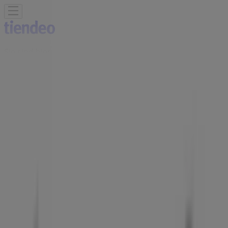
Sie sind hier:
Chur
Schnäppchen
Supermärkte
Haus & Möbel
Kleider, Schuhe
& Accessoires
Elektro & Computer
Drogerien &
Schönheit
Baumärkte & Gartencenter
Sport
Spielzeug &
Baby
Auto, Motorrad & Werkstatt
Kaufhäuser
Reisen &
Freizeit
Optiker & Gesundheit
Restaurants
Bücher &
Bürobedarf
Banken & Dienstleistungen
Werbung
Nike Chur - Rabatte,