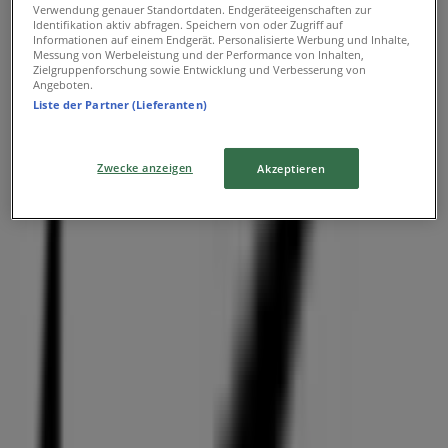
veröffentlichen
Verwendung genauer Standortdaten. Endgeräteeigenschaften zur
Identifikation aktiv abfragen. Speichern von oder Zugriff auf
Informationen auf einem Endgerät. Personalisierte Werbung und Inhalte,
Werbung
Messung von Werbeleistung und der Performance von Inhalten,
Zielgruppenforschung sowie Entwicklung und Verbesserung von
Angeboten.
Liste der Partner (Lieferanten)
Zwecke anzeigen
Akzeptieren
{"numCatalogs":0}
Adressen und Öffnungszeiten von
Nike