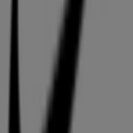
Nike
Tardisstrasse 37 Landquart Fashion Outlet, Chur
9.6 km
Jetzt geöffnet
Nike in Chur — Filialen, Öffnungszeiten und
Telefonnummern
Mit der App wird das Sparen noch einfacher.
Sie können die besten Angebote von Geschäften in Ihrer