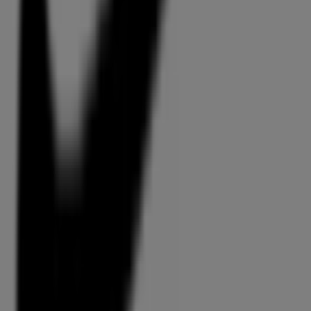
Nähe finden, diese speichern und Ihre Sparliste ganz
bequem von Ihrem Mobiltelefon aus erstellen.
DIE APP HERUNTERLADEN
Andere Unternehmen der Kategorie
Sport in Chur
Finde Nike Kataloge in deiner Stadt
Nike in Zürich
Nike in Basel
Nike in Mendrisio
Zeige mehr Städte
Kurzvorschau der Angebote von
Nike in Chur
Kategorie:
Sport