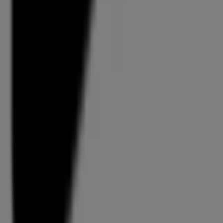
Prospekte und Angebote von Nike
in Chur
Nike ist eine internationale Marke, die Schuhe und
Sportbekleidung herstellt und vertreibt. Sein Image
repräsentiert den Geist des Sports und der
Selbstverbesserung
Mehr Information über Nike
Werbung