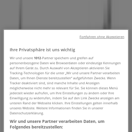
Gutscheincodes & Coupon
Folgen Sie, um Angebote zu erhalten
Tiendeo in Chur
»
Fortfahren ohne Akzeptieren
Angebote für Sport in Chur
Ihre Privatsphäre ist uns wichtig
Wir und unsere
1012
-Partner speichern und greifen auf
»
personenbezogene Daten wie Browserdaten oder eindeutige Kennungen
auf Ihrem Gerät zu. Durch Auswahl von Akzeptieren aktivieren Sie
Nike in Chur
Tracking-Technologien für die unter „Wir und unsere Partner verarbeiten
Daten, um Ihnen Dienste bereitzustellen“ aufgeführten Zwecke. Wenn
Kurzvorschau der Angebote von
Tracker deaktiviert sind, sind manche Inhalte und Anzeigen
möglicherweise nicht mehr so relevant für Sie. Sie können dieses Menü
Nike in Chur
jederzeit wieder aufrufen, um Ihre Einstellungen zu ändern oder Ihre
Einwilligung zu widerrufen, indem Sie auf den Link Zwecke anzeigen am
unteren Rand der Webseite klicken. Ihre Einstellungen gelten innerhalb
unseres Website. Weitere Informationen finden Sie in unserer
Datenschutzerklärung.
Kategorie:
Sport
Wir und unsere Partner verarbeiten Daten, um
Wir sind gerade dabei Angebote zu "Nike" zu
Folgendes bereitzustellen: